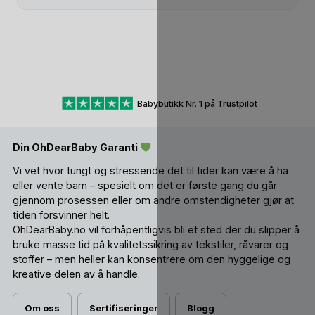
Babybutikk Nr. 1 på Trustpilot
Din OhDearBaby Garanti
Vi vet hvor tungt og stressende det til tider kan være å ha
eller vente barn – spesielt om det er første gang du går
gjennom prosessen eller om andre omstendigheter gjør at
tiden forsvinner helt.
OhDearBaby.no vil forhåpentligvis bli et sted der du slipper å
bruke masse tid på kvalitetssikring av tekstiler, råvarer og
stoffer – men heller kan konsentrere om den hyggelige og
kreative delen av å handle.
Om oss
Sertifiseringer
Blogg