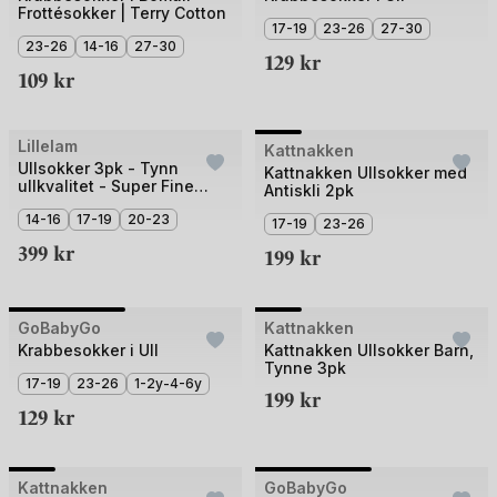
Frottésokker | Terry Cotton
av
av
17-19
23-26
27-30
4
23-26
14-16
27-30
3
129
kr
109
kr
Bilde
Lillelam
Kattnakken
3 for 2
Ullsokker 3pk - Tynn
1
Kattnakken Ullsokker med
ullkvalitet - Super Fine
Antiskli 2pk
av
Merino - Gavepakke
14-16
17-19
20-23
5
17-19
23-26
399
kr
199
kr
+2
+1
Bilde
Bilde
GoBabyGo
3 for 2
Kattnakken
1
1
Krabbesokker i Ull
Kattnakken Ullsokker Barn,
Tynne 3pk
av
av
17-19
23-26
1-2y-4-6y
199
kr
2
5
129
kr
+2
Bilde
Bilde
Kattnakken
3 for 2
GoBabyGo
3 for 2