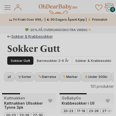
Skip
to
0
content
Fri Frakt Over 999,- |
90 Dagers Åpent Kjøp |
Prismatch
-20% PÅ OVERGANGSKO FRA VIKING
Sokker & Krabbesokker
Sokker Gutt
Sokker Gutt
Barnesokker 2-6 År
Sokker & Krabbesokker B
Sorter
Størrelse
Merker
Under 500kr
å Salg
101 produkter
+1
+2
Bilde
Bilde
Kattnakken
3 for 2
GoBabyGo
3 for 2
1
1
Kattnakken Ullsokker
Krabbesokker i Ull
Tynne 3pk
av
av
20-23
17-19
23-26
27-30
3
20-23
23-26
27-30
2