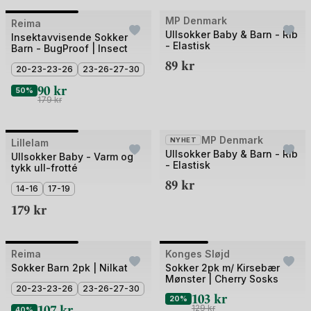
Bilde
MP Denmark
Reima
Outlet
Ullsokker Baby & Barn - Rib
1
Insektavvisende Sokker
- Elastisk
Barn - BugProof | Insect
av
89
kr
2
20-23-23-26
23-26-27-30
90
kr
50%
179
kr
+1
Bilde
MP Denmark
NYHET
Lillelam
Ullsokker Baby & Barn - Rib
1
Ullsokker Baby - Varm og
- Elastisk
tykk ull-frotté
av
89
kr
2
14-16
17-19
179
kr
Bilde
Bilde
Reima
Outlet
Konges Sløjd
Outlet
1
1
Sokker Barn 2pk | Nilkat
Sokker 2pk m/ Kirsebær
Mønster | Cherry Sosks
av
av
20-23-23-26
23-26-27-30
103
kr
2
3
20%
107
kr
129
kr
40%