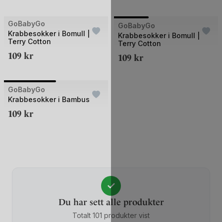
+2
+2
Bilde
GoBabyGo
UTSOLGT
GoBabyGo
UTSOLGT
Krabbesokker i Bomull |
1
Krabbesokker i Bomull |
Terry Cotton
Terry Cotton
av
109
kr
109
kr
3
+2
Bilde
GoBabyGo
UTSOLGT
1
Krabbesokker i Bambus
av
109
kr
2
✓
Du har sett alle produkter
Totalt 101 produkter vist