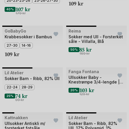
3
20-23-23-26
23-26-27-30
109
kr
107
kr
40%
179
kr
+2
Bilde
Bilde
GoBabyGo
Reima
Outlet
1
1
Krabbesokker i Bambus
Sokker med Ull - Forsterket
såle - Villalla, Blå
av
av
27-30
14-16
85
kr
3
2
50%
109
kr
169
kr
Bilde
Fanga Fontana
Lil Atelier
Outlet
Ullsokker Baby -
1
Sokker Barn - Ribb, 82% Ull
Knestrømpe 3/4-lengde |
av
Lana Heavy Knitted Socks
22-24
28-29
103
kr
20%
2
74
kr
129
kr
25%
99
kr
Bilde
Bilde
Kattnakken
Lil Atelier
Outlet
1
1
Ullsokker Antiskli m/
Sokker Barn - Ribb, 82%
forsterket fotsåle
Ull, 17% Polyamid, 1%