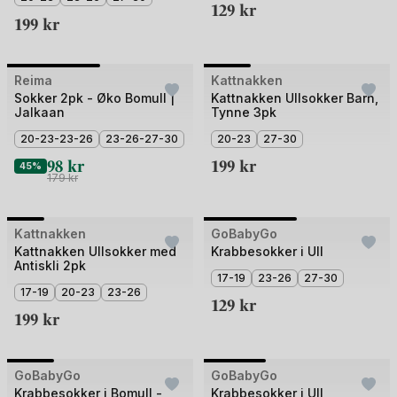
129
kr
199
kr
+1
Bilde
Bilde
Reima
Outlet
Kattnakken
1
1
Sokker 2pk - Øko Bomull |
Kattnakken Ullsokker Barn,
Jalkaan
Tynne 3pk
av
av
2
20-23-23-26
23-26-27-30
4
20-23
27-30
98
kr
199
kr
45%
179
kr
+2
Bilde
Bilde
Kattnakken
3 for 2
GoBabyGo
3 for 2
1
1
Kattnakken Ullsokker med
Krabbesokker i Ull
Antiskli 2pk
av
av
17-19
23-26
27-30
5
17-19
20-23
23-26
2
129
kr
199
kr
+2
+2
Bilde
Bilde
GoBabyGo
3 for 2
GoBabyGo
3 for 2
1
1
Krabbesokker i Bomull -
Krabbesokker i Ull