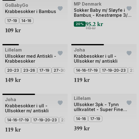
Bilde
MP Denmark
GoBabyGo
3 for 2
Sokker Baby m/ Sløyfe i
1
Krabbesokker i Bambus
Bambus - Knestrømpe 3/4-
av
lengde | Liva Knee Socks
17-19
14-16
95.2
kr
20%
Bow
5
109
kr
119
kr
Bilde
Bilde
Lillelam
Joha
1
1
Ullsokker med Antiskli -
Krabbesokker i ull -
Krabbesokker
Ullsokker m/ antiskli
av
av
4
20-23
23-26
17-19
27-30
2
14-16-17-19
17-19-20-23
23-
149
kr
119
kr
Bilde
Lillelam
Joha
Ullsokker 3pk - Tynn
1
Krabbesokker i ull -
ullkvalitet - Super Fine
Ullsokker m/ antiskli
av
Merino - Gavepakke
14-16
17-19
2
14-16-17-19
17-19-20-23
23-26
27-30
399
kr
119
kr
+1