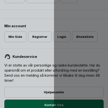
Min account
Min Side
Registrer
Login
Ønskeliste
Kundeservice
Vi er stolte av vår personlige og raske kundestøtte. Har du
spørsmål om et produkt eller utfordring med en bestilling?
Send oss ​​en melding så kommer vi tilbake til deg innen 48
timer!
Hjelpesenter
Kontakt Oss