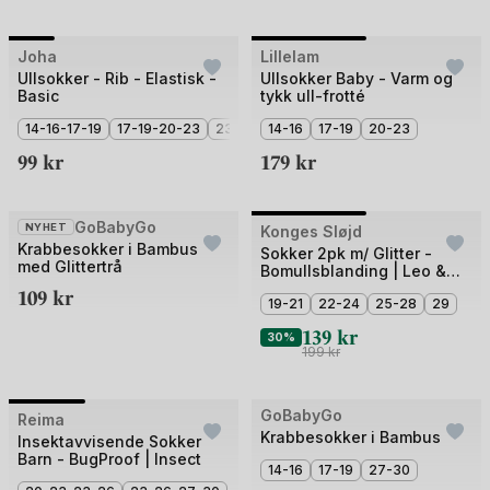
+2
Bilde
Bilde
Joha
Lillelam
1
1
Ullsokker - Rib - Elastisk -
Ullsokker Baby - Varm og
Basic
tykk ull-frotté
av
av
5
14-16-17-19
17-19-20-23
23-26
2
14-16
14-16
17-19
20-23
99
kr
179
kr
Bilde
GoBabyGo
NYHET
3 for 2
Konges Sløjd
Outlet
Krabbesokker i Bambus
1
Sokker 2pk m/ Glitter -
med Glittertrå
Bomullsblanding | Leo &
av
Dot Glitter Socks
109
kr
2
19-21
22-24
25-28
29
139
kr
30%
199
kr
+2
Bilde
GoBabyGo
Reima
Outlet
3 for 2
Krabbesokker i Bambus
1
Insektavvisende Sokker
Barn - BugProof | Insect
av
14-16
17-19
27-30