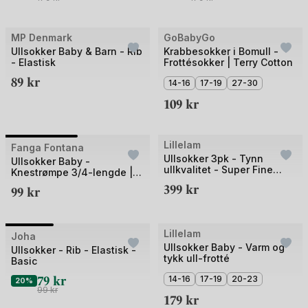
+1
+2
MP Denmark
GoBabyGo
3 for 2
Ullsokker Baby & Barn - Rib
Krabbesokker i Bomull -
- Elastisk
Frottésokker | Terry Cotton
89
kr
14-16
17-19
27-30
109
kr
Bilde
Lillelam
Fanga Fontana
Ullsokker 3pk - Tynn
1
Ullsokker Baby -
ullkvalitet - Super Fine
Knestrømpe 3/4-lengde |
av
Merino - Gavepakke
Lana Knitted Socks
399
kr
99
kr
2
+2
Bilde
Lillelam
Joha
Outlet
Ullsokker Baby - Varm og
1
Ullsokker - Rib - Elastisk -
tykk ull-frotté
Basic
av
79
kr
14-16
17-19
20-23
3
20%
99
kr
179
kr