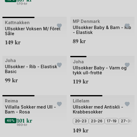
179
kr
+1
Bilde
MP Denmark
Kattnakken
Ullsokker Baby & Barn - Rib
1
Ullsokker Voksen M/ Fôret
- Elastisk
Såle
av
89
kr
149
kr
2
+2
Bilde
Joha
Outlet
Joha
Ullsokker - Rib - Elastisk -
1
Ullsokker Baby - Varm og
Basic
tykk ull-frotté
av
99
kr
119
kr
4
Bilde
Bilde
Reima
Outlet
Lillelam
3 for 2
1
1
Villalla Sokker med Ull -
Ullsokker med Antiskli -
Barn - Rosa
Krabbesokker
av
av
101
kr
2
40%
2
20-23
23-26
17-19
27-30
169
kr
149
kr