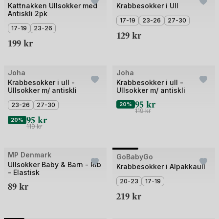
1
1
Kattnakken Ullsokker med
Krabbesokker i Ull
Antiskli 2pk
av
av
17-19
23-26
27-30
5
17-19
23-26
2
129
kr
199
kr
Joha
Joha
Krabbesokker i ull -
Krabbesokker i ull -
Ullsokker m/ antiskli
Ullsokker m/ antiskli
95
kr
23-26
27-30
20%
119
kr
95
kr
20%
119
kr
+1
Bilde
MP Denmark
GoBabyGo
3 for 2
Ullsokker Baby & Barn - Rib
1
Krabbesokker i Alpakkaull
- Elastisk
av
20-23
17-19
89
kr
4
219
kr
+2