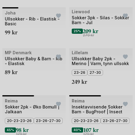
+2
Bilde
Liewood
Joha
Outlet
Sokker 3pk - Silas - Sokker
1
Ullsokker - Rib - Elastisk -
Barn - Jul
Basic
av
209
kr
99
kr
25%
4
279
kr
+1
MP Denmark
Lillelam
Ullsokker Baby & Barn - Rib
Ullsokker Baby 2pk -
- Elastisk
Merino | Varm, tynn ullsokk
89
kr
23-26
27-30
249
kr
Bilde
Bilde
Reima
Outlet
Reima
Outlet
1
1
Sokker 2pk - Øko Bomull |
Insektavvisende Sokker
Jalkaan
Barn - BugProof | Insect
av
av
2
20-23-23-26
23-26-27-30
2
20-23-23-26
23-26-27-30
98
kr
107
kr
45%
40%
179
kr
179
kr