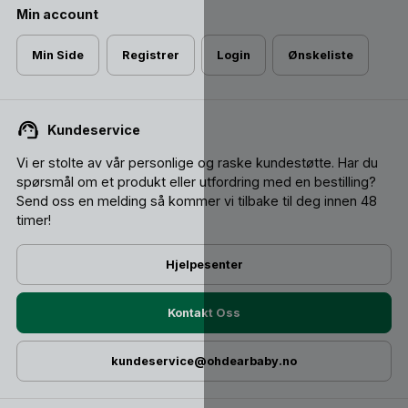
Min account
Min Side
Registrer
Login
Ønskeliste
Kundeservice
Vi er stolte av vår personlige og raske kundestøtte. Har du
spørsmål om et produkt eller utfordring med en bestilling?
Send oss ​​en melding så kommer vi tilbake til deg innen 48
timer!
Hjelpesenter
Kontakt Oss
kundeservice@ohdearbaby.no