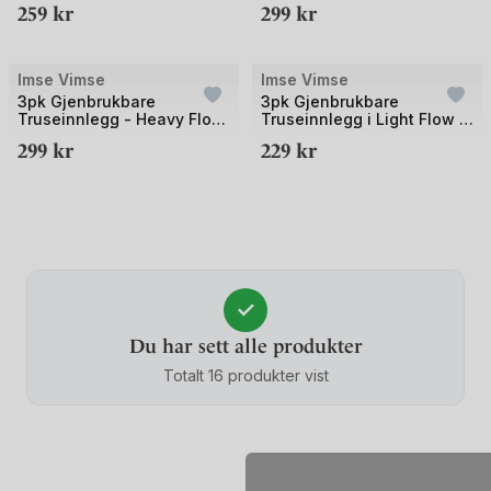
259
kr
299
kr
Classic
Imse Vimse
Imse Vimse
UTSOLGT
UTSOLGT
3pk Gjenbrukbare
3pk Gjenbrukbare
Truseinnlegg - Heavy Flow,
Truseinnlegg i Light Flow -
Øko Bomull | Night Classic
Øko Bomull | Panty Liner
299
kr
229
kr
Classic
✓
Du har sett alle produkter
Totalt 16 produkter vist