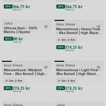
366.75
kr
366.75
kr
25%
25%
489
kr
489
kr
Bilde
Joha
Outlet
Imse Vimse
Ulltruse Barn - 100%
1
Mensentruse i Heavy Flow
Merino | Hipster
- Øko Bomull | High Waist
av
Period Underwear
80
kr
60%
5
0-3m-3-6m
199
kr
374.25
kr
25%
499
kr
Bilde
Bilde
Imse Vimse
Imse Vimse
1
1
Mensentruse i Medium
Mensentruse i Light Flow -
Flow - Øko Bomull | High
Øko Bomull | High Waist
av
av
Waist Period Underwear
Period Underwear
5
0-3m-3-6m
5
0-3m-3-6m
374.25
kr
374.25
kr
25%
25%
499
kr
499
kr
Imse Vimse
Joha
Outlet