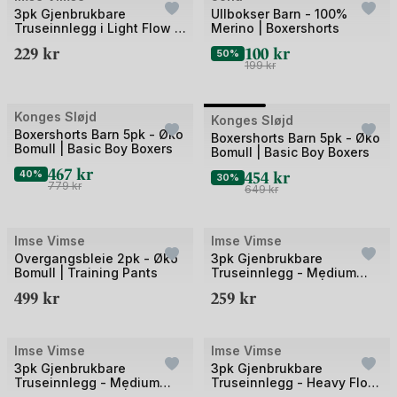
3pk Gjenbrukbare
Ullbokser Barn - 100%
Truseinnlegg i Light Flow -
Merino | Boxershorts
Øko Bomull | Panty Liner
229
kr
100
kr
50%
Classic
199
kr
Bilde
Konges Sløjd
Outlet
Konges Sløjd
Outlet
Boxershorts Barn 5pk - Øko
1
Boxershorts Barn 5pk - Øko
Bomull | Basic Boy Boxers
Bomull | Basic Boy Boxers
av
467
kr
454
kr
40%
3
30%
779
kr
649
kr
Imse Vimse
Imse Vimse
UTSOLGT
UTSOLGT
Overgangsbleie 2pk - Øko
3pk Gjenbrukbare
Bomull | Training Pants
Truseinnlegg - Medium
Flow, Øko Bomull | Regular
499
kr
259
kr
Classic
Imse Vimse
Imse Vimse
UTSOLGT
UTSOLGT
3pk Gjenbrukbare
3pk Gjenbrukbare
Truseinnlegg - Medium
Truseinnlegg - Heavy Flow,
Flow, Øko Bomull | Regular
Øko Bomull | Night Classic