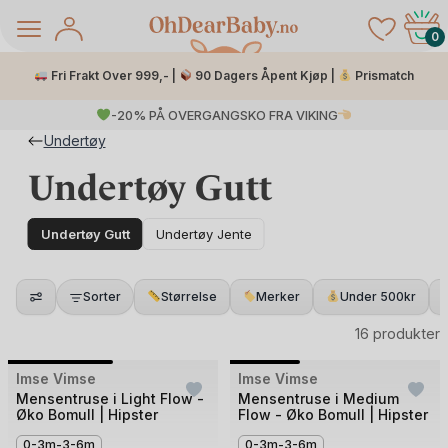
Skip
to
0
content
Fri Frakt Over 999,- |
90 Dagers Åpent Kjøp |
Prismatch
-20% PÅ OVERGANGSKO FRA VIKING
Undertøy
Undertøy Gutt
Undertøy Gutt
Undertøy Jente
Sorter
Størrelse
Merker
Under 500kr
å Salg
16 produkter
Bilde
Bilde
Imse Vimse
Imse Vimse
1
1
Mensentruse i Light Flow -
Mensentruse i Medium
Øko Bomull | Hipster
Flow - Øko Bomull | Hipster
av
av
2
0-3m-3-6m
3
0-3m-3-6m