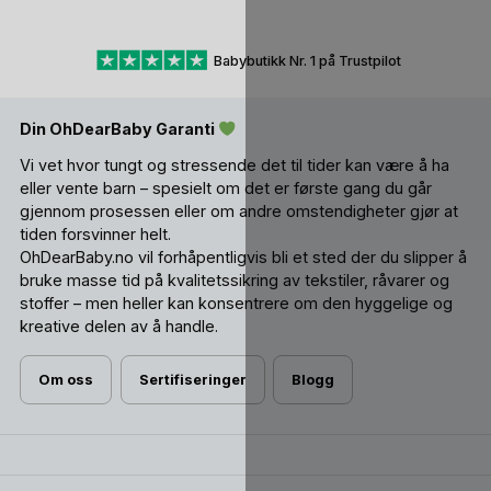
Babybutikk Nr. 1 på Trustpilot
Din OhDearBaby Garanti
Vi vet hvor tungt og stressende det til tider kan være å ha
eller vente barn – spesielt om det er første gang du går
gjennom prosessen eller om andre omstendigheter gjør at
tiden forsvinner helt.
OhDearBaby.no vil forhåpentligvis bli et sted der du slipper å
bruke masse tid på kvalitetssikring av tekstiler, råvarer og
stoffer – men heller kan konsentrere om den hyggelige og
kreative delen av å handle.
Om oss
Sertifiseringer
Blogg