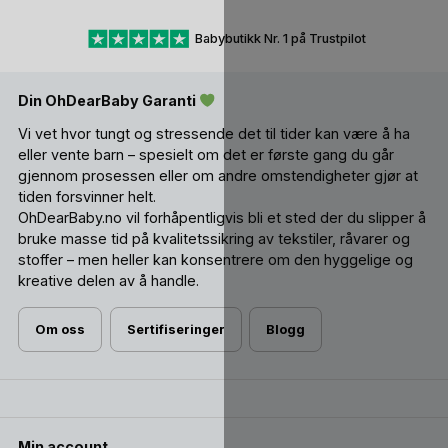
Amme genser, Amme pysjamas.
Babybutikk Nr. 1 på Trustpilot
Din OhDearBaby Garanti
Vi vet hvor tungt og stressende det til tider kan være å ha
eller vente barn – spesielt om det er første gang du går
gjennom prosessen eller om andre omstendigheter gjør at
tiden forsvinner helt.
OhDearBaby.no vil forhåpentligvis bli et sted der du slipper å
bruke masse tid på kvalitetssikring av tekstiler, råvarer og
stoffer – men heller kan konsentrere om den hyggelige og
kreative delen av å handle.
Om oss
Sertifiseringer
Blogg
Min account