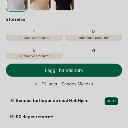
Størrelse:
S
M
Alternative produkter
Alternative produkter
L
XL
Alternative produkter
Ammesinglet
Legg i handlekurv
-
Øko.
På lager - Sendes Mandag
Bomull
|
Sendes fortløpende med HeltHjem
Essential
49 kr
Tank
Top
90 dager returrett
antall