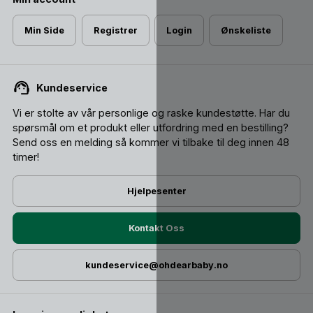
Min Side
Registrer
Login
Ønskeliste
Kundeservice
Vi er stolte av vår personlige og raske kundestøtte. Har du
spørsmål om et produkt eller utfordring med en bestilling?
Send oss ​​en melding så kommer vi tilbake til deg innen 48
timer!
Hjelpesenter
Kontakt Oss
kundeservice@ohdearbaby.no