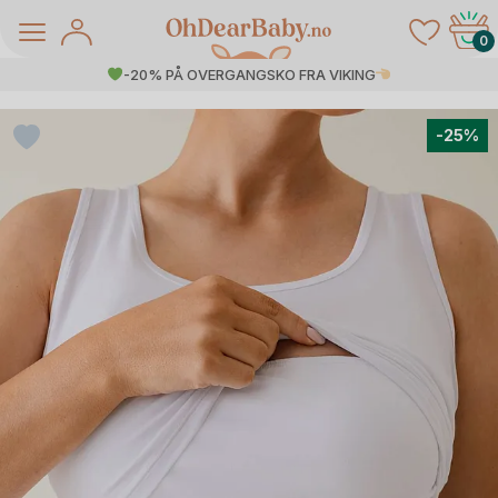
Skip
to
0
content
-20% PÅ OVERGANGSKO FRA VIKING
-25%
å Salg