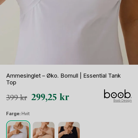
Ammesinglet – Øko. Bomull | Essential Tank
Top
Opprinnelig
Nåværende
299,25
kr
399
kr
Boob Design
pris
pris
Farge:
Hvit
var:
er:
399 kr.
299,25 kr.