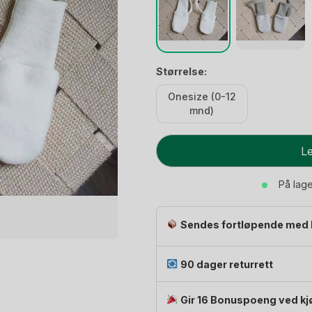
Størrelse:
Onesize (0-12
mnd)
Babyvotter
Le
i
ullfleece
På lag
-
Ubehandlet
Sendes fortløpende med 
ull
-
Onesize
90 dager returrett
(0-
12
Gir 16 Bonuspoeng ved kj
mnd)