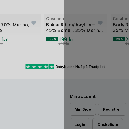
Bilde
Bilde
Cosilana
Cosilan
1
1
– 70% Merino,
Bukse Rib m/ høyt liv –
Body R
e
45% Bomull, 35% Merino,
35% Me
av
av
20% Silke – Ubehandlet Ull
Ubehand
3
kr
199
kr
2
2
2
-20%
-20%
kr
249
kr
2
Babybutikk Nr. 1 på Trustpilot
Min account
Min Side
Registrer
Login
Ønskeliste