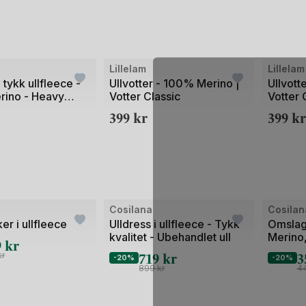
Bilde
Bilde
Lillelam
Lillelam
1
1
i tykk ullfleece -
Ullvotter - 100% Merino |
Ullvott
ino - Heavy
Votter Classic
Votter 
av
av
399
kr
399
kr
2
2
Bilde
Bilde
Cosilana
Cosilan
1
1
r i ullfleece
Ulldress i ullfleece - Tykk
Omslag
kvalitet - Ubehandlet ull
Merino,
av
av
9
kr
Ubehand
719
kr
3
2
2
kr
-20%
-20%
899
kr
4