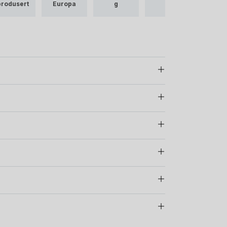
produsert
Europa
g
Ull