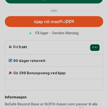
Beyond
ISOfix
eller
Base
-
Kjøp nå med
Rotasjonsbase
|
På lager - Sendes Mandag
Passer
til
alle
Fri frakt
0 kr
Go
Beyond,
90 dager returrett
Beyond
eller
Gir 299 Bonuspoeng ved kjøp
Beyond
360
antall
Informasjon
BeSafe Beyond Base er ISOFIX-basen som passer til alle