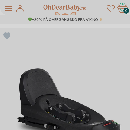
Skip
to
0
content
-20% PÅ OVERGANGSKO FRA VIKING
å Salg