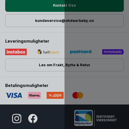
Beyond-bilstoler:
Kontakt Oss
Bilstol Baby 0-18 mnd:
kundeservice@ohdearbaby.no
BeSafe Go Beyond²
Bilstol Barn 6mnd – 6år
Leveringsmuligheter
BeSafe Beyond² 360
BeSafe Beyond ISOfix Base gjør det enklere
Les om Frakt, Bytte & Retur
i hverdagen!
Med en base til din Beyond Bilstol kan du enkelt løfte hele
bilstolen ut og inn av bilen. Uten å måtte styre med å spenne
Betalingsmuligheter
den fast til selene hver gang. Etter at basen er festet på
plass i bilen, er du kun et klikk unna riktig og trygt montert
bilstol.
I tillegg til å gjøre livet enklere, minsker en BeSafe base
risiko for feilmontering.
Siden ISOfix-basen er separat fra stolskallet, kan du raskt