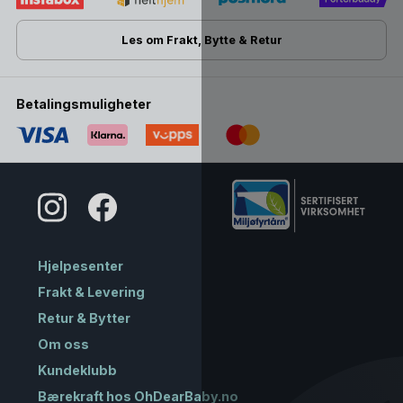
Les om Frakt, Bytte & Retur
Betalingsmuligheter
Hjelpesenter
Frakt & Levering
Retur & Bytter
Om oss
Kundeklubb
Bærekraft hos OhDearBaby.no