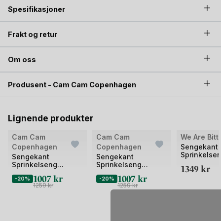
Spesifikasjoner
et GOTS sertifisert firma, som betyr at alle
samarbeidspartnere driver økologisk, etisk og miljøvennlig.
Du garanteres derfor at din stelleplassorganisering ikke bare
Frakt og retur
er fin, men også fra snille, rettferdige og trygge hender.
Om oss
Produsent - Cam Cam Copenhagen
Lignende produkter
Bilde
Bilde
Bilde
Cam Cam
Cam Cam
We Are Bitt
1
1
1
Copenhagen
Copenhagen
Sengekant
Sprinkelse
Sengekant
Sengekant
av
av
av
30×367 cm 
Sprinkelseng
Sprinkelseng
1349
kr
2
2
2
Øk. Bomull 
60×120 - Økologisk
60×120 - Økologisk
1007
kr
1007
kr
Bumper
-20%
-20%
| Cot Bumper
| Cot Bumper
1259
kr
1259
kr