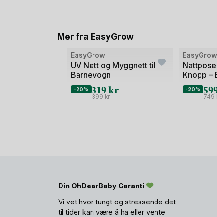
Mer fra EasyGrow
Bilde
Bilde
EasyGrow
EasyGro
1
1
UV Nett og Myggnett til
Nattpose
Barnevogn
Knopp – 
av
av
319
kr
59
2
2
-20%
-20%
399
kr
749
Din OhDearBaby Garanti
Vi vet hvor tungt og stressende det
til tider kan være å ha eller vente