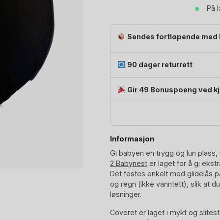
Babynest
På 
antall
Sendes fortløpende med 
90 dager returrett
Gir 49 Bonuspoeng ved k
Informasjon
Gi babyen en trygg og lun plass,
2 Babynest
er laget for å gi ekst
Det festes enkelt med glidelås p
og regn (ikke vanntett), slik at 
løsninger.
Coveret er laget i mykt og slite