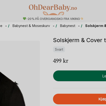
-20% PÅ OVERGANGSKO FRA VIKING
le
Babynest & Moseskurv
Babynest
Solskjerm &
Solskjerm & Cover t
Svart
499
kr
Solskjerm
Le
&
Cover
til
Favn
Kjø
II