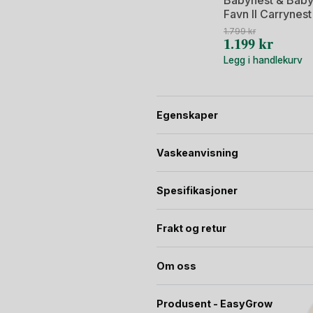
Babynest & Babyl
Favn II Carrynest
1.799
kr
Opprinnelig
Nåværende
1.199
kr
pris
pris
Legg i handlekurv
var:
er:
1.799 kr.
1.199 kr.
Egenskaper
Vaskeanvisning
Spesifikasjoner
Frakt og retur
Om oss
Produsent - EasyGrow