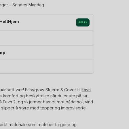
lager - Sendes Mandag
HeltHjem
49 kr
jøp
 uansett vær! Easygrow Skjerm & Cover til
Favn
ra komfort og beskyttelse når du er ute på tur.
å Favn 2, og skjermer barnet mot både sol, vind
du slipper å styre med tepper og improviserte
sterkt materiale som matcher fargene og