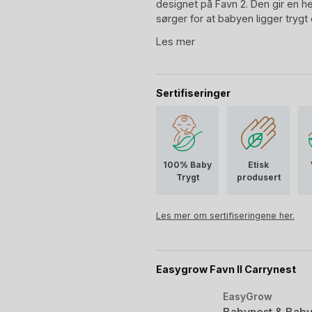
designet på Favn 2. Den gir en h
sørger for at babyen ligger trygt 
enkel å ta av når solen titter frem
Les mer
En liten, men genial oppgraderi
trilletur litt enklere.
Sertifiseringer
100% Baby
Etisk
Trygt
produsert
Les mer om sertifiseringene her.
Easygrow Favn II Carrynest
EasyGrow