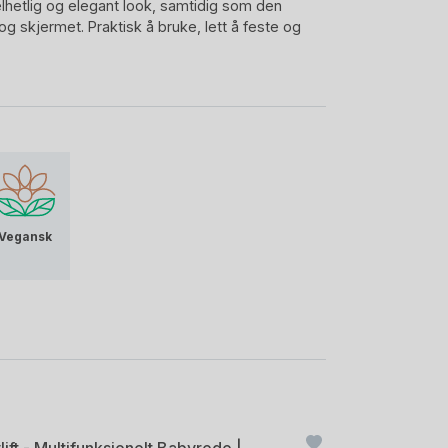
elhetlig og elegant look, samtidig som den
og skjermet. Praktisk å bruke, lett å feste og
 igjen.
ng som gjør Favn 2 Babynest komplett og hver
Vegansk