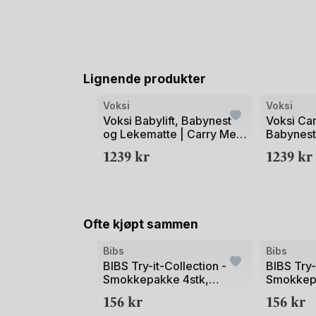
Lignende produkter
Bilde
Bilde
Voksi
Voksi
1
1
Voksi Babylift, Babynest
Voksi Car
og Lekematte | Carry Me
Babynest
av
av
Babylift
Fra nyfød
1239
kr
1239
kr
2
2
Ofte kjøpt sammen
Bilde
Bilde
Bibs
Bibs
1
1
BIBS Try-it-Collection -
BIBS Try-
Smokkepakke 4stk,
Smokkepa
av
av
Naturgummi | 0-6 mnd
Naturgum
156
kr
156
kr
2
2