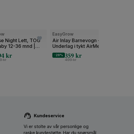
Bilde
Bilde
ow
EasyGrow
NYHE
1
1
e Night Lett, TOG
Air Inlay Barnevogn -
Nattp
aby 12-36 mnd |
Underlag i tykt AirMesh-
0.5 -
av
av
mmer
skum
Vår/
94
kr
359
kr
2
2
-28%
-20%
49
kr
499
kr
Kundeservice
Vi er stolte av vår personlige og
raske kundestøtte. Har du spørsmål