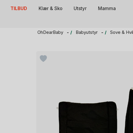
Skip
TILBUD
Klær & Sko
Utstyr
Mamma
to
content
OhDearBaby
Babyutstyr
Sove & Hvi