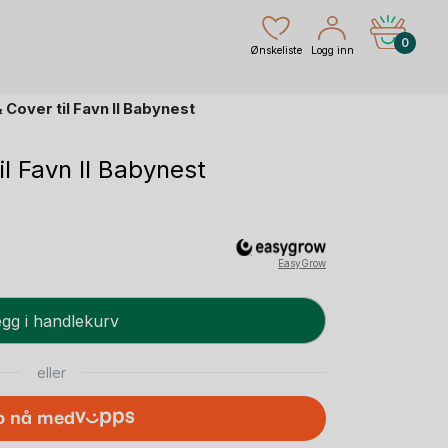
0
Ønskeliste
Logg inn
 Cover til Favn II Babynest
il Favn II Babynest
EasyGrow
gg i handlekurv
eller
p nå med