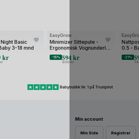
Bilde
Bilde
w
EasyGrow
EasyGr
1
1
 Night Basic
Minimizer Sittepute -
Nattpos
Baby 3-18 mnd
Ergonomisk Vognunderlag
0.5 - B
av
av
0-4år | NY 2024
Vår/So
9
kr
594
kr
5
2
2
-15%
-21%
kr
699
kr
7
Babybutikk Nr. 1 på Trustpilot
Min account
Min Side
Registrer