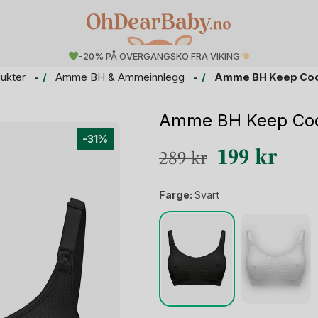
-20% PÅ OVERGANGSKO FRA VIKING
ukter
Amme BH & Ammeinnlegg
Amme BH Keep Cool
Amme BH Keep Cool
-31%
Opprinnelig
Nåvæ
199
kr
289
kr
pris
pris
Farge:
Svart
var:
er:
289 kr.
199 k