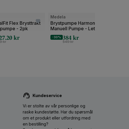
Bilde
Bilde
Medela
Mede
1
1
lFit Flex Brysttrakt
Brystpumpe Harmony ™ -
Hands
stpumpe - 2pk
Manuell Pumpe - Lett og
2pk |
av
av
Enkel
melk
27.20
kr
384
kr
2
2
-30%
-20%
59
kr
549
kr
Kundeservice
Vi er stolte av vår personlige og
raske kundestøtte. Har du spørsmål
om et produkt eller utfordring med
en bestilling?