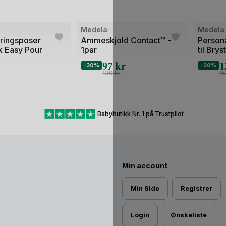
Bilde
Medela
Medela
1
ringsposer
Ammeskjold Contact™ -
Persona
k Easy Pour
1par
til Bry
av
97
kr
1
2
-30%
-20%
139
kr
1
Babybutikk Nr. 1 på Trustpilot
Min account
Min Side
Registrer
Login
Ønskeliste