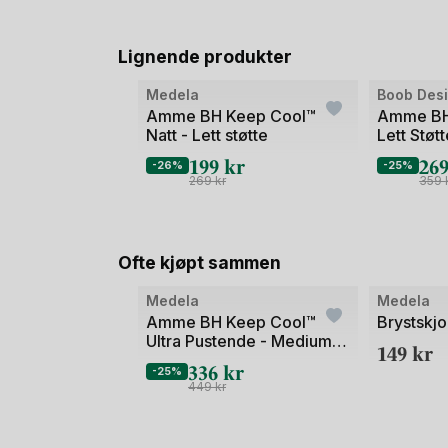
Lignende produkter
Bilde
Bilde
Medela
Boob Des
1
1
Amme BH Keep Cool™
Amme BH 
Natt - Lett støtte
Lett Støtt
av
av
Maternity
199
kr
26
2
2
-26%
-25%
269
kr
359
Ofte kjøpt sammen
Bilde
Bilde
Medela
Medela
1
1
Amme BH Keep Cool™
Brystskjo
Ultra Pustende - Medium
av
av
149
kr
Støtte
336
kr
2
2
-25%
449
kr