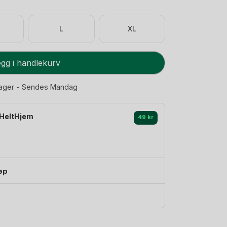
L
XL
gg i handlekurv
lager - Sendes Mandag
HeltHjem
49 kr
øp