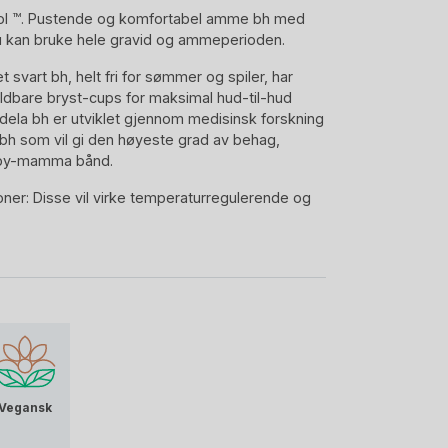
l ™. Pustende og komfortabel amme bh med
u kan bruke hele gravid og ammeperioden.
svart bh, helt fri for sømmer og spiler, har
oldbare bryst-cups for maksimal hud-til-hud
edela bh er utviklet gjennom medisinsk forskning
bh som vil gi den høyeste grad av behag,
baby-mamma bånd.
oner: Disse vil virke temperaturregulerende og
klet med Medela sin 4 veis Adaptive Stretch ™ og
 at dette er en hurtigtørkende bh som vil vokse
en din. Så selv om kroppen din mest
a gravid til amme perioden, og deretter i
h alltid gi perfekt passform.
Vegansk