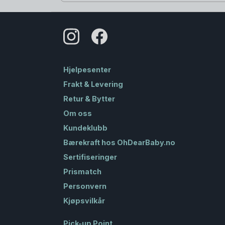
Hjelpesenter
Frakt & Levering
Retur & Bytter
Om oss
Kundeklubb
Bærekraft hos OhDearBaby.no
Sertifiseringer
Prismatch
Personvern
Kjøpsvilkår
Pick-up Point