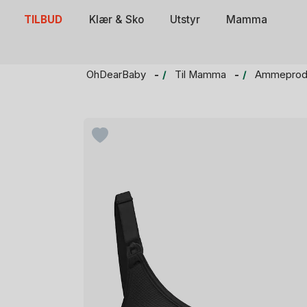
Skip
TILBUD
Klær & Sko
Utstyr
Mamma
to
content
OhDearBaby
Til Mamma
Ammeprod