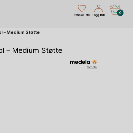
0
Ønskeliste
Logg inn
 – Medium Støtte
 – Medium Støtte
rende
Medela
r.