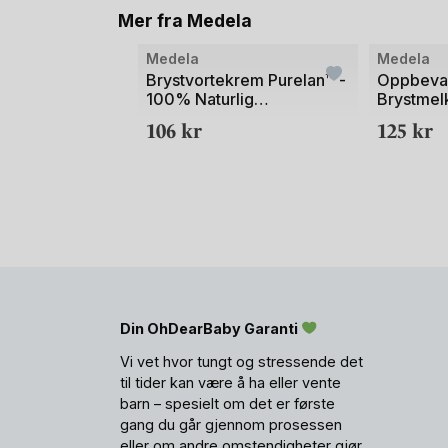
Mer fra Medela
Bilde
Bilde
Medela
Medela
1
1
Brystvortekrem Purelan™ -
Oppbeva
100% Naturlig
Brystmel
av
av
Lanolinkrem - 37g
106
kr
125
kr
2
2
Din OhDearBaby Garanti
Vi vet hvor tungt og stressende det
til tider kan være å ha eller vente
barn – spesielt om det er første
gang du går gjennom prosessen
eller om andre omstendigheter gjør