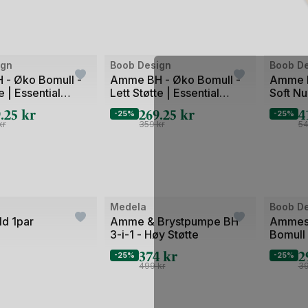
Bilde
Bilde
ign
Boob Design
Boob D
1
1
- Øko Bomull -
Amme BH - Øko Bomull -
Amme B
e | Essential
Lett Støtte | Essential
Soft Nur
av
av
 and Nursing Bra
Maternity and Nursing Bra
Go-To F
9.25
kr
269.25
kr
4
2
2
-25%
-25%
kr
359
kr
5
Bilde
Bilde
Medela
Boob D
1
1
ld 1par
Amme & Brystpumpe BH
Ammesi
3-i-1 - Høy Støtte
Bomull 
av
av
Top
374
kr
2
2
2
-25%
-25%
499
kr
3