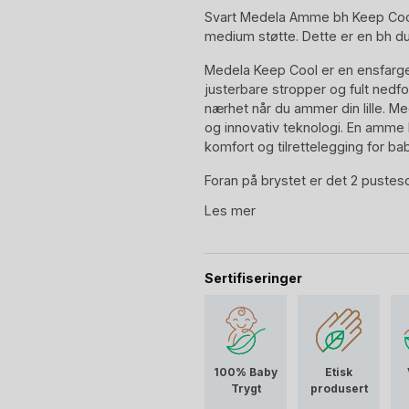
Svart Medela Amme bh Keep Coo
medium støtte. Dette er en bh d
Medela Keep Cool er en ensfarget 
justerbare stropper og fult nedf
nærhet når du ammer din lille. M
og innovativ teknologi. En amme 
komfort og tilrettelegging for 
Foran på brystet er det 2 pustes
avkjølende. Selve stoffet er utvi
Les mer
Quick Dry ™ teknologi. Det vil si
og forme seg sammen med kropp
sannsynligvis vil forandre seg fr
ammeperioden, vil Medela amme b
Sertifiseringer
100% Baby
Etisk
Trygt
produsert