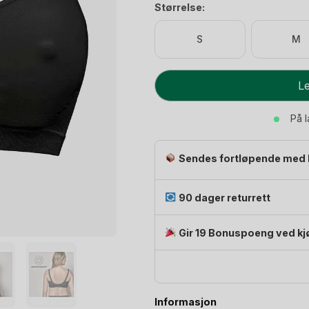
Størrelse:
S
M
Amme
Le
BH
Keep
På 
Cool
-
Sendes fortløpende med 
Medium
Støtte
antall
90 dager returrett
Gir 19 Bonuspoeng ved kj
Informasjon