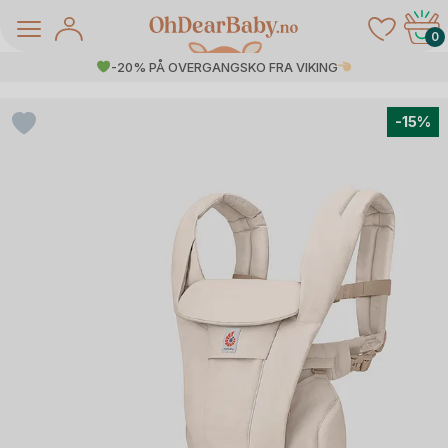
Skip
to
0
content
-20% PÅ OVERGANGSKO FRA VIKING
-15%
å Salg