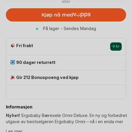
eller
0-
4år
Kjøp nå med
|
Bomull
På lager - Sendes Mandag
antall
Fri frakt
0 kr
90 dager returrett
Gir 212 Bonuspoeng ved kjøp
Informasjon
Nyhet!
Ergobaby Bæresele Omni Deluxe. En ny og forbedret
utgave av bestselgeren Ergobaby Omni – nå i en enda mer
komfortabel og praktisk variant. Omni Deluxe skiller seg ut
Les mer