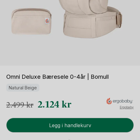
Omni Deluxe Bæresele 0-4år | Bomull
Natural Beige
Opprinnelig
Nåværende
2.124
kr
2.499
kr
Ergobaby
pris
pris
Omni
var:
er:
Legg i handlekurv
Deluxe
2.499 kr.
2.124 kr.
Bæresele