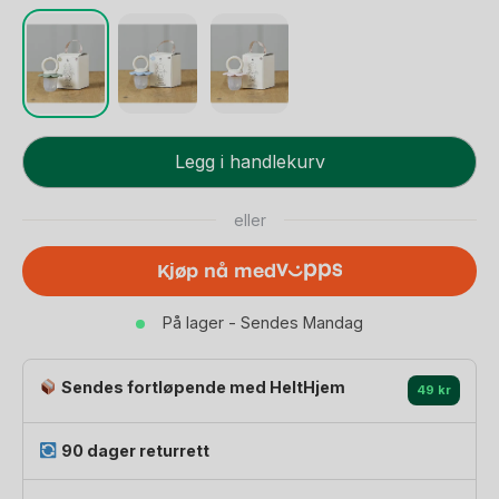
Fruktsmokk
Legg i handlekurv
-
Silikon,
eller
Fra
4
Kjøp nå med
mnd
|
På lager - Sendes Mandag
Poppy
Fruit
Feeder
Sendes fortløpende med HeltHjem
49 kr
antall
90 dager returrett