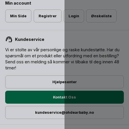
Min account
Min Side
Registrer
Login
Ønskeliste
Kundeservice
Vi er stolte av vår personlige og raske kundestøtte. Har du
spørsmål om et produkt eller utfordring med en bestilling?
Send oss ​​en melding så kommer vi tilbake til deg innen 48
timer!
Hjelpesenter
Kontakt Oss
kundeservice@ohdearbaby.no