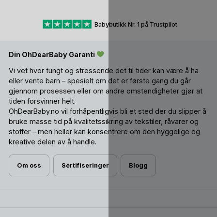
Babybutikk Nr. 1 på Trustpilot
Din OhDearBaby Garanti
Vi vet hvor tungt og stressende det til tider kan være å ha
eller vente barn – spesielt om det er første gang du går
gjennom prosessen eller om andre omstendigheter gjør at
tiden forsvinner helt.
OhDearBaby.no vil forhåpentligvis bli et sted der du slipper å
bruke masse tid på kvalitetssikring av tekstiler, råvarer og
stoffer – men heller kan konsentrere om den hyggelige og
kreative delen av å handle.
Om oss
Sertifiseringer
Blogg