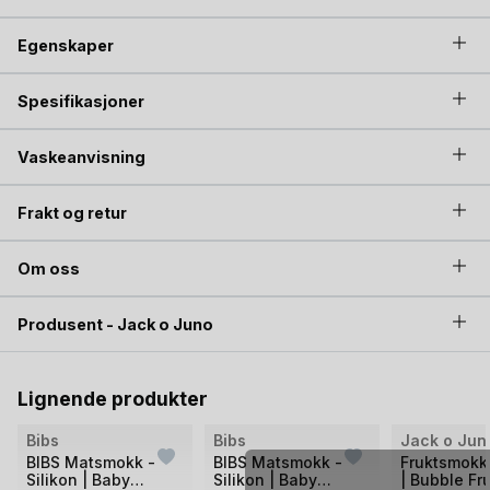
gi lindring på med å servere gald fruktsmokk fylt med
frossen frukt.
Egenskaper
Spesifikasjoner
Vaskeanvisning
Frakt og retur
Om oss
Produsent - Jack o Juno
Lignende produkter
Bilde
Bilde
Bibs
Bibs
Jack o Jun
1
1
BIBS Matsmokk -
BIBS Matsmokk -
Fruktsmokk 
Silikon | Baby
Silikon | Baby
| Bubble Fru
av
av