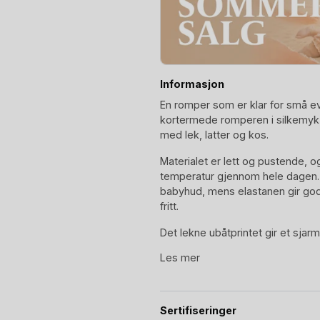
Informasjon
En romper som er klar for små ev
kortermede romperen i silkemyk 
med lek, latter og kos.
Materialet er lett og pustende, 
temperatur gjennom hele dagen.
babyhud, mens elastanen gir god
fritt.
Det lekne ubåtprintet gir et sjarm
frontlommen gir romperen et ekst
Les mer
trykknapper nederst gjør av- og p
småbarnshverdagen krever.
Perfekt gave til en liten sjøfarer,
Sertifiseringer
lekent design!