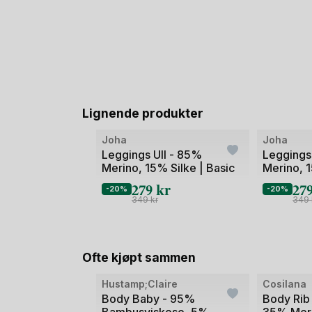
Lignende produkter
Joha
Joha
Leggings Ull - 85%
Leggings
Merino, 15% Silke | Basic
Merino, 1
279
kr
27
-20%
-20%
349
kr
349
Ofte kjøpt sammen
Hustamp;Claire
Cosilana
Body Baby - 95%
Body Rib
Bambusviskose, 5%
35% Meri