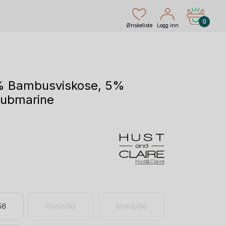
0
Ønskeliste
Logg inn
% Bambusviskose, 5%
Submarine
rende
Hust&Claire
r.
56
4mnd/62
6mnd/68