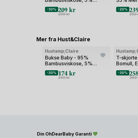
Elastane | HCBuller
Ubehandle
209
kr
23
-30%
-20%
Skyway
299
kr
299
Mer fra Hust&Claire
Hustamp;Claire
Hustamp;C
Bukse Baby - 95%
T-skjorte
Bambusviskose, 5%
Bomull, 
Elastane | HCGusti Solid
Ice crea
174
kr
25
-30%
-30%
249
kr
369
Din OhDearBaby Garanti