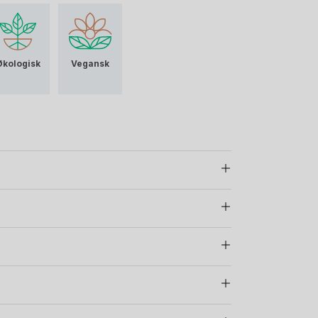
kstil fra miljøvennlig og etisk produksjon.
Økologisk
Vegansk