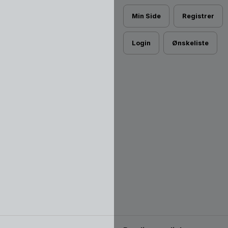
Min Side
Registrer
Login
Ønskeliste