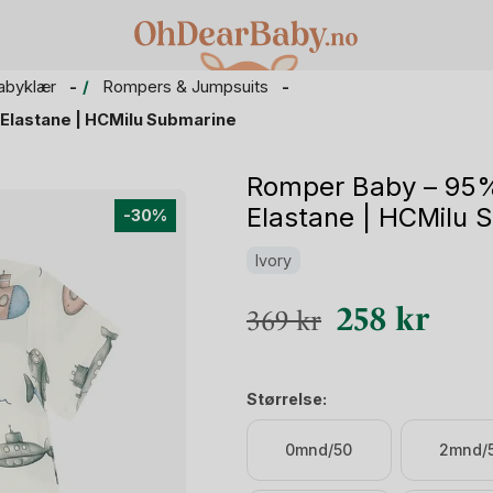
abyklær
Rompers & Jumpsuits
lastane | HCMilu Submarine
Romper Baby – 95
Elastane | HCMilu 
-30%
Ivory
Opprinnelig
Nåvæ
258
kr
369
kr
pris
pris
var:
er:
Størrelse:
369 kr.
258 k
0mnd/50
2mnd/