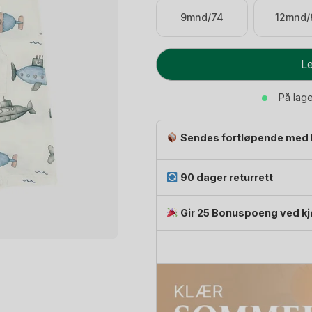
9mnd/74
12mnd/
Romper
Le
Baby
-
På lag
95%
Bambusviskose,
Sendes fortløpende med 
5%
Elastane
|
90 dager returrett
HCMilu
Submarine
Gir 25 Bonuspoeng ved k
antall