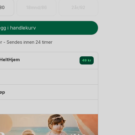
80
18mnd/86
2år/92
gg i handlekurv
er - Sendes innen 24 timer
HeltHjem
49 kr
jøp