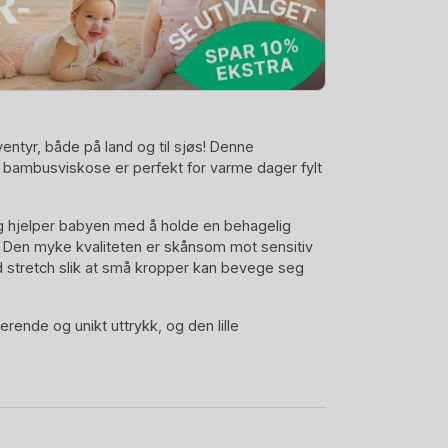
entyr, både på land og til sjøs! Denne
bambusviskose er perfekt for varme dager fylt
og hjelper babyen med å holde en behagelig
 Den myke kvaliteten er skånsom mot sensitiv
 stretch slik at små kropper kan bevege seg
erende og unikt uttrykk, og den lille
ra søtt preg. Praktisk knappelukking foran og
åkledning enkelt – akkurat slik
 eller når du vil kombinere komfort, kvalitet og et