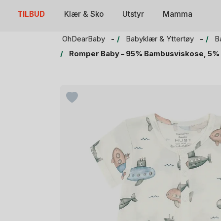
Skip
TILBUD
Klær & Sko
Utstyr
Mamma
to
content
OhDearBaby
Babyklær & Yttertøy
B
Romper Baby – 95% Bambusviskose, 5% E