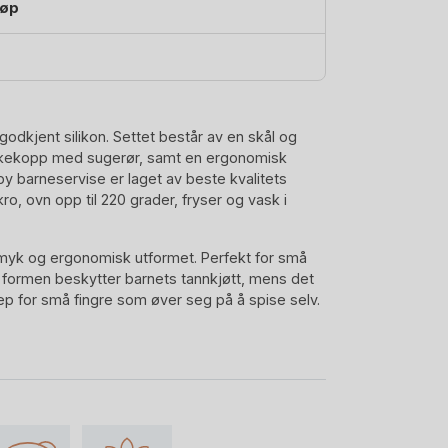
jøp
godkjent silikon. Settet består av en skål og
kkekopp med sugerør, samt en ergonomisk
py barneservise er laget av beste kvalitets
kro, ovn opp til 220 grader, fryser og vask i
myk og ergonomisk utformet. Perfekt for små
formen beskytter barnets tannkjøtt, mens det
rep for små fingre som øver seg på å spise selv.
n blomstrete form. I tillegg til å være fin, vil
å maten opp på skjeen. Den lager en liten bakke
 opp på skjeen. Drikkekoppen består av et lokk
øyfes for å bruke koppen som åpen kopp. Husk
om tutekopp, åpenkopp og sugerør. Det å bruke
tvikling.