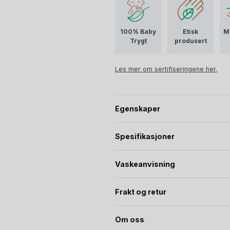
I fargen Cream er settet kremhvitt
100% Baby
Etisk
M
LFGB testet silikon
Vil ikke f
Trygt
produsert
Bisfenoler, PVC eller ftalater.
Les mer om sertifiseringene her.
Egenskaper
Spesifikasjoner
Vaskeanvisning
Frakt og retur
Om oss