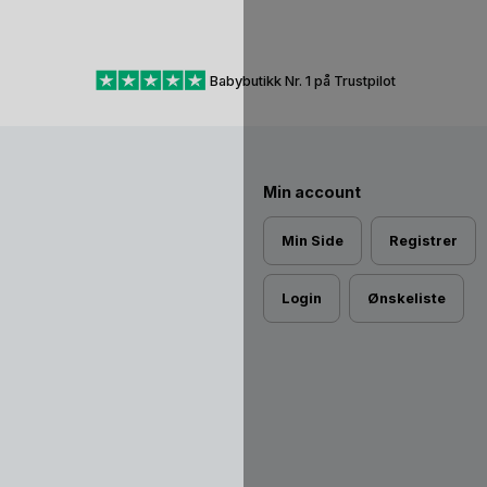
Babybutikk Nr. 1 på Trustpilot
Min account
Min Side
Registrer
Login
Ønskeliste