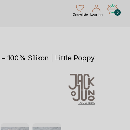
0
Ønskeliste
Logg inn
– 100% Silikon | Little Poppy
Jack o Juno