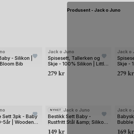
Produsent - Jack o Juno
uno
Jack o Juno
Jack o 
by - Silikon |
Spisesett, Tallerken og
Spisese
 Bloom Bib
Skje - 100% Silikon | Little
Skje - 
Bubble Dining Set 2pk,
Bubble 
279
kr
279
kr
Cream
uno
Jack o Juno
Jack o 
NYHET
 Sett 3pk - Baby
Bestikk Sett Baby -
Babyskj
0-5år | Wooden
Rustfritt Stål &amp; Silikon
Bubble
t
| Baby Cutlery Set
149
kr
169
kr