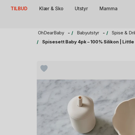
Skip
TILBUD
Klær & Sko
Utstyr
Mamma
to
content
OhDearBaby
Babyutstyr
Spise & Dr
Spisesett Baby 4pk – 100% Silikon | Littl