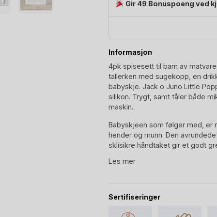
Gir 49 Bonuspoeng ved k
Informasjon
4pk spisesett til barn av matvare
tallerken med sugekopp, en dri
babyskje. Jack o Juno Little Pop
silikon. Trygt, samt tåler både mi
maskin.
Babyskjeen som følger med, er 
hender og munn. Den avrundede 
sklisikre håndtaket gir et godt g
Les mer
Jack o Juno skål og tallerken har e
den være en liten hjelper for å f
slik at maten lettere kan samles
og sugerør. Begge disse kan sl
Sertifiseringer
at det anbefales å variere mell
ulike drikketeknikker styrker taleu