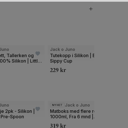
Bilde
Juno
Jack o Juno
Jack 
1
tt, Tallerken og
Tutekopp i Silikon | Bubble
Babys
100% Silikon | Little
Sippy Cup
Bubb
av
Dining Set
229
kr
169
2
Bilde
Bilde
Juno
Jack o Juno
NYHET
NYHE
1
1
e 2pk - Silikon |
Matboks med flere rom -
Frukt
 Pre-Spoon
1000ml, Fra 6 mnd |
mnd |
av
av
Poppy in Bloom
319
kr
179
2
2