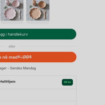
gg i handlekurv
eller
p nå med
lager - Sendes Mandag
HeltHjem
49 kr