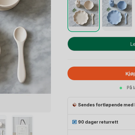
Spisesett
Le
Baby
4pk
-
100%
Kjø
Silikon
|
På 
Little
Poppy
Dining
Sendes fortløpende med 
Set
antall
90 dager returrett