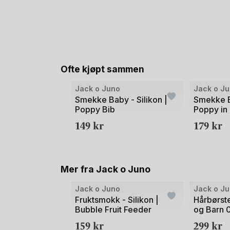
Ofte kjøpt sammen
Bilde
Jack o Juno
Jack o J
1
Smekke Baby - Silikon |
Smekke Ba
Poppy Bib
Poppy in
av
149
kr
179
kr
2
Mer fra Jack o Juno
Bilde
Jack o Juno
Jack o J
1
Fruktsmokk - Silikon |
Hårbørste
Bubble Fruit Feeder
og Barn 
av
Brush Se
159
kr
299
kr
2