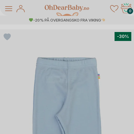
Skip
to
0
content
-20% PÅ OVERGANGSKO FRA VIKING
-30%
å Salg