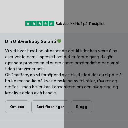
Babybutikk Nr. 1 på Trustpilot
Din OhDearBaby Garanti
Vi vet hvor tungt og stressende det til tider kan være å ha
eller vente barn – spesielt om det er første gang du går
gjennom prosessen eller om andre omstendigheter gjør at
tiden forsvinner helt.
OhDearBaby.no vil forhåpentligvis bli et sted der du slipper å
bruke masse tid på kvalitetssikring av tekstiler, råvarer og
stoffer – men heller kan konsentrere om den hyggelige og
kreative delen av å handle.
Om oss
Sertifiseringer
Blogg