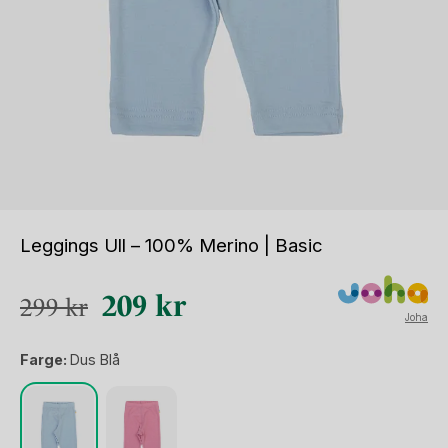
Leggings Ull – 100% Merino | Basic
Opprinnelig
Nåværende
209
kr
299
kr
Joha
pris
pris
Farge:
Dus Blå
var:
er:
299 kr.
209 kr.