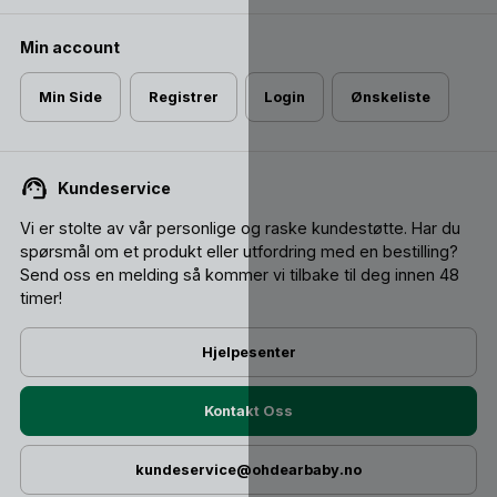
Min account
Min Side
Registrer
Login
Ønskeliste
Kundeservice
Vi er stolte av vår personlige og raske kundestøtte. Har du
spørsmål om et produkt eller utfordring med en bestilling?
Send oss ​​en melding så kommer vi tilbake til deg innen 48
timer!
Hjelpesenter
Kontakt Oss
kundeservice@ohdearbaby.no