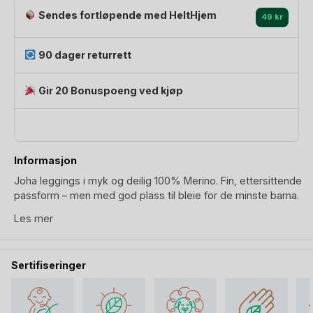
Merino
Sendes fortløpende med HeltHjem
|
49 kr
Basic
antall
90 dager returrett
Gir 20 Bonuspoeng ved kjøp
Informasjon
Joha leggings i myk og deilig 100% Merino. Fin, ettersittende
passform – men med god plass til bleie for de minste barna.
Behagelig strikk i livet. Joha Basic tykkelse – Denne
Les mer
ullongsen er fin som ullundertøy eller å bruke som pysjamas.
Du finner matchende
ulltrøye
og
body
for fult ullsett.
Sertifiseringer
Leggingsen er lyseblå også ofte kalt dus blå eller babyblå.
Ull- og naturlig materialer krever ekstra skånsom pleie –
spesielt når det gjelder klær til små barn. Vi anbefaler vårt