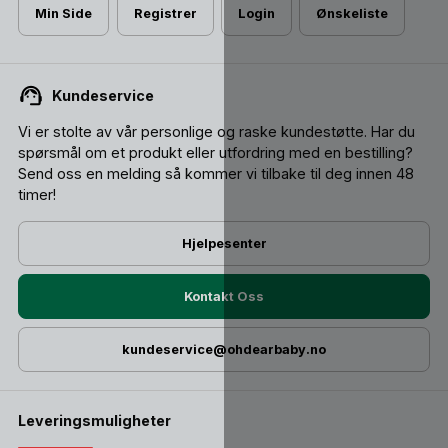
Min Side
Registrer
Login
Ønskeliste
Kundeservice
Vi er stolte av vår personlige og raske kundestøtte. Har du
spørsmål om et produkt eller utfordring med en bestilling?
Send oss ​​en melding så kommer vi tilbake til deg innen 48
timer!
Hjelpesenter
Kontakt Oss
kundeservice@ohdearbaby.no
Leveringsmuligheter