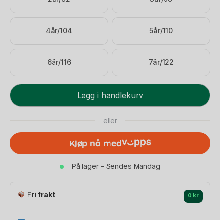
4år/104
5år/110
6år/116
7år/122
Kattnakken
Legg i handlekurv
Regndress
Hagl
eller
-
Helårsregndress
Kjøp nå med
|
30.000
På lager - Sendes Mandag
vannsøyle
«Superkatten
2026»
Fri frakt
0 kr
antall