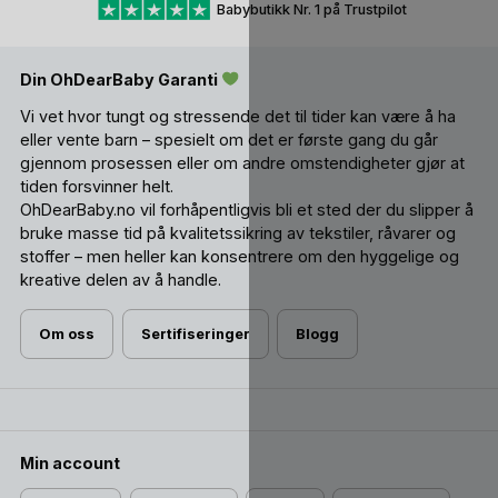
Babybutikk Nr. 1 på Trustpilot
Din OhDearBaby Garanti
Vi vet hvor tungt og stressende det til tider kan være å ha
eller vente barn – spesielt om det er første gang du går
gjennom prosessen eller om andre omstendigheter gjør at
tiden forsvinner helt.
OhDearBaby.no vil forhåpentligvis bli et sted der du slipper å
bruke masse tid på kvalitetssikring av tekstiler, råvarer og
stoffer – men heller kan konsentrere om den hyggelige og
kreative delen av å handle.
Om oss
Sertifiseringer
Blogg
Min account