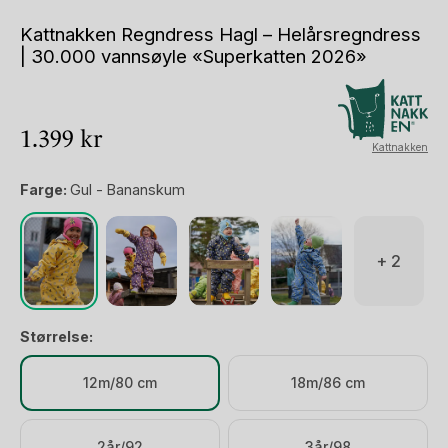
Kattnakken Regndress Hagl – Helårsregndress
| 30.000 vannsøyle «Superkatten 2026»
1.399
kr
Kattnakken
Farge:
Gul - Bananskum
+ 2
Størrelse:
12m/80 cm
18m/86 cm
2år/92
3år/98