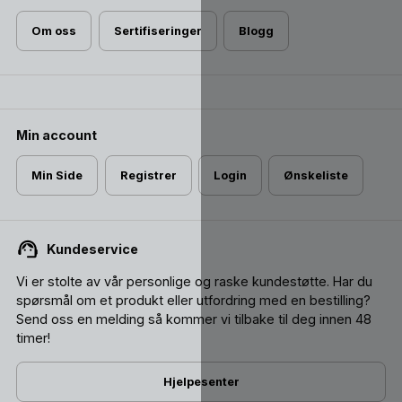
Om oss
Sertifiseringer
Blogg
Min account
Min Side
Registrer
Login
Ønskeliste
Kundeservice
Vi er stolte av vår personlige og raske kundestøtte. Har du
spørsmål om et produkt eller utfordring med en bestilling?
Send oss ​​en melding så kommer vi tilbake til deg innen 48
timer!
Hjelpesenter