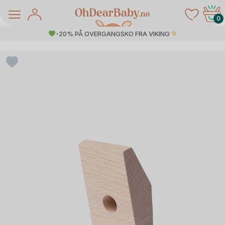
Skip
to
0
content
-20% PÅ OVERGANGSKO FRA VIKING
å Salg