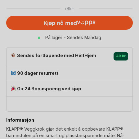
til
eller
KAOS
KLAPP
Kjøp nå med
Barnestol
|
På lager - Sendes Mandag
Bøk
antall
Sendes fortløpende med HeltHjem
49 kr
90 dager returrett
Gir 24 Bonuspoeng ved kjøp
Informasjon
KLAPP® Veggkrok gjør det enkelt å oppbevare KLAPP®
barnestolen på en smart og plassbesparende måte. Når