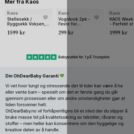
Mer fra Kaos
Bilde
Bilde
Bilde
Kaos
Kaos
Kaos
1
1
1
Stellesekk /
Vognkrok 2pk -
KAOS Week
Ryggsekk Voksen,
Feste for
- Perfekt s
av
av
av
Unisex - 14 L | KAOS
Stelleveske &
og weekend
1599
kr
299
kr
1999
kr
2
2
2
Ransel
Handlenett | 360°
Smarte Inn
Fleksibilitet
40L
Babybutikk Nr. 1 på Trustpilot
Din OhDearBaby Garanti
Vi vet hvor tungt og stressende det til tider kan være å ha
eller vente barn – spesielt om det er første gang du går
gjennom prosessen eller om andre omstendigheter gjør at
tiden forsvinner helt.
OhDearBaby.no vil forhåpentligvis bli et sted der du slipper å
bruke masse tid på kvalitetssikring av tekstiler, råvarer og
stoffer – men heller kan konsentrere om den hyggelige og
kreative delen av å handle.