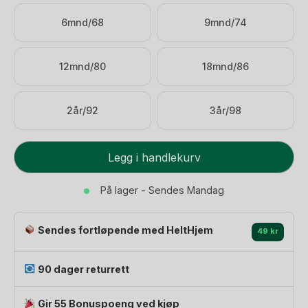
799 kr.
559 kr.
6mnd/68
9mnd/74
12mnd/80
18mnd/86
2år/92
3år/98
Badedrakt
Legg i handlekurv
Langermet
m/
På lager - Sendes Mandag
Glitrende
Paljetter
Sendes fortløpende med HeltHjem
-
49 kr
UV
40+
90 dager returrett
|
Kitty
Gir 55 Bonuspoeng ved kjøp