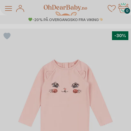
Skip
to
0
content
-20% PÅ OVERGANGSKO FRA VIKING
-30%
å Salg