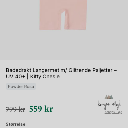
Badedrakt Langermet m/ Glitrende Paljetter –
UV 40+ | Kitty Onesie
Powder Rosa
Opprinnelig
Nåværende
559
kr
799
kr
Konges Sløjd
pris
pris
Størrelse:
var:
er: