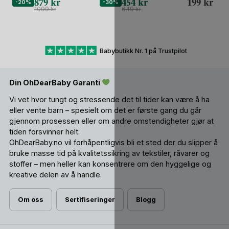
879
kr
454
kr
199
kr
2
-20%
2
-30%
2
Swim Vest
Handlenett
1099
kr
649
kr
Babybutikk Nr. 1 på Trustpilot
Din OhDearBaby Garanti
Vi vet hvor tungt og stressende det til tider kan være å ha
eller vente barn – spesielt om det er første gang du går
gjennom prosessen eller om andre omstendigheter gjør at
tiden forsvinner helt.
OhDearBaby.no vil forhåpentligvis bli et sted der du slipper å
bruke masse tid på kvalitetssikring av tekstiler, råvarer og
stoffer – men heller kan konsentrere om den hyggelige og
kreative delen av å handle.
Om oss
Sertifiseringer
Blogg