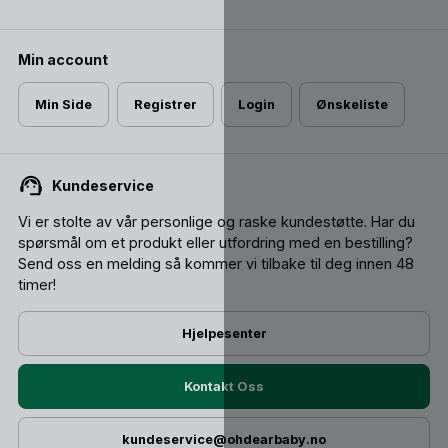
Min account
Min Side
Registrer
Login
Ønskeliste
Kundeservice
Vi er stolte av vår personlige og raske kundestøtte. Har du
spørsmål om et produkt eller utfordring med en bestilling?
Send oss ​​en melding så kommer vi tilbake til deg innen 48
timer!
Hjelpesenter
Kontakt Oss
kundeservice@ohdearbaby.no