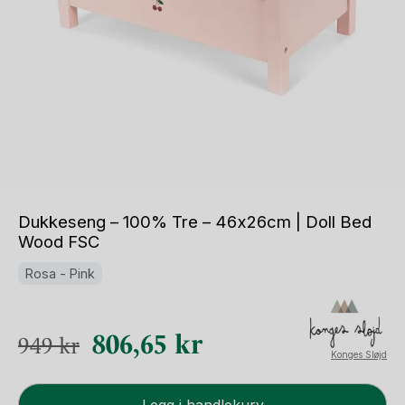
Dukkeseng – 100% Tre – 46x26cm | Doll Bed
Wood FSC
Rosa - Pink
Opprinnelig
Nåværende
806,65
kr
949
kr
Konges Sløjd
pris
pris
Dukkeseng
var:
er:
Legg i handlekurv