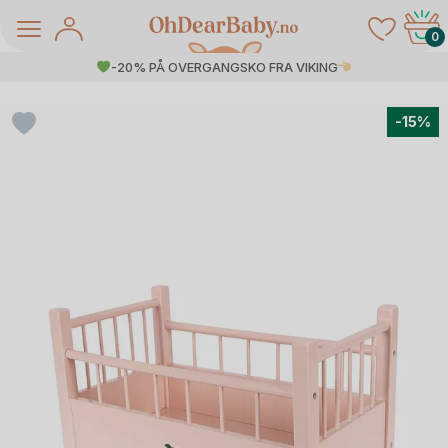
Skip
to
0
content
-20% PÅ OVERGANGSKO FRA VIKING
-15%
å Salg