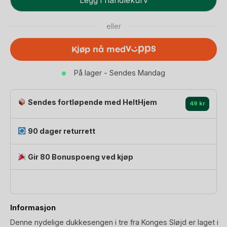
-
949 kr.
806,65 kr.
100%
eller
Tre
-
Kjøp nå med
46x26cm
|
På lager - Sendes Mandag
Doll
Bed
Wood
Sendes fortløpende med HeltHjem
49 kr
FSC
antall
90 dager returrett
Gir 80 Bonuspoeng ved kjøp
Informasjon
Denne nydelige dukkesengen i tre fra Konges Sløjd er laget i