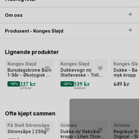
Om oss
Produsent - Konges Sløjd
Lignende produkter
Bilde
Bilde
Bilde
Konges Sløjd
Konges Sløjd
Konges Slø
1
1
1
Bursdagskrone Barn
Dukkevogn m/
Dukke - Ba
1-9år - Økologisk &
Stelleveske - Trille |
myk kropp |
av
av
av
Resirkulert | Fabric
Doll Stroller
Doll
237
kr
519
kr
649
kr
2
-15%
2
-20%
2
Birthday Crown
279
kr
649
kr
Ofte kjøpt sammen
Bilde
Bilde
Bilde
På Stell Sitronsåpe
Grimms
Grimms
1
1
1
Sitronsåpe | 230g
Dukke m/ fleksibel
Regnbue St
kropp - Liten 13cm -
Orginal - S