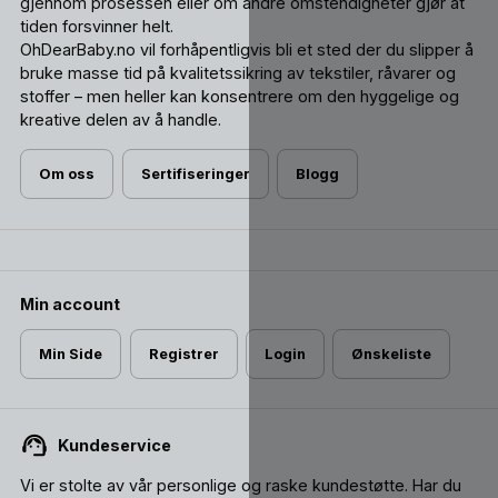
gjennom prosessen eller om andre omstendigheter gjør at
tiden forsvinner helt.
OhDearBaby.no vil forhåpentligvis bli et sted der du slipper å
bruke masse tid på kvalitetssikring av tekstiler, råvarer og
stoffer – men heller kan konsentrere om den hyggelige og
kreative delen av å handle.
Om oss
Sertifiseringer
Blogg
Min account
Min Side
Registrer
Login
Ønskeliste
Kundeservice
Vi er stolte av vår personlige og raske kundestøtte. Har du