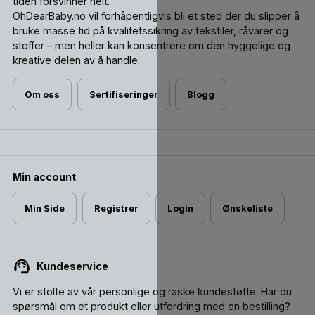
tiden forsvinner helt.
OhDearBaby.no vil forhåpentligvis bli et sted der du slipper å
bruke masse tid på kvalitetssikring av tekstiler, råvarer og
stoffer – men heller kan konsentrere om den hyggelige og
kreative delen av å handle.
Om oss
Sertifiseringer
Blogg
Min account
Min Side
Registrer
Login
Ønskeliste
Kundeservice
Vi er stolte av vår personlige og raske kundestøtte. Har du
spørsmål om et produkt eller utfordring med en bestilling?