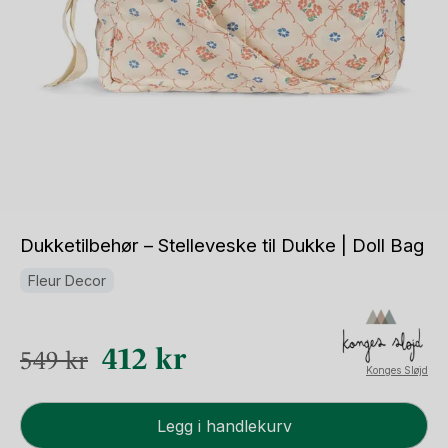
Dukketilbehør – Stelleveske til Dukke | Doll Bag
Fleur Decor
Opprinnelig
Nåværende
412
kr
549
kr
Konges Sløjd
pris
pris
Dukketilbehør
var:
er:
Legg i handlekurv
-