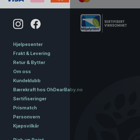
Hjelpesenter
Frakt & Levering
Retur & Bytter
Om oss
Kundeklubb
Bærekraft hos OhDearBaby.no
Sertifiseringer
Prismatch
Personvern
Kjøpsvilkår
Pick-up Point