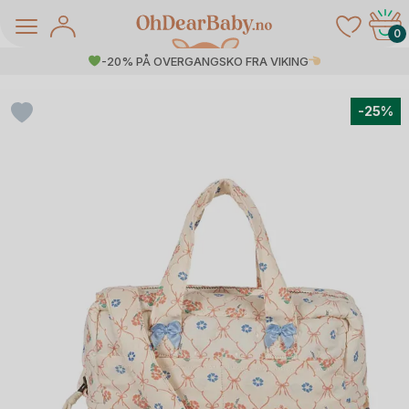
Skip
to
0
content
-20% PÅ OVERGANGSKO FRA VIKING
-25%
å Salg