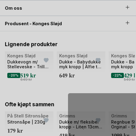
Om oss
Produsent - Konges Sløjd
Lignende produkter
Bilde
Bilde
Bilde
Konges Sløjd
Konges Sløjd
Konges Slø
1
1
1
Dukkevogn m/
Dukke - Babydukke
Dukke - Ba
Stelleveske - Trille |
myk kropp | Alfie the
myk kropp | 
av
av
av
Doll Stroller
Doll
the Doll
519
kr
649
kr
429
2
-20%
2
2
-22%
649
kr
549
kr
Ofte kjøpt sammen
Bilde
Bilde
Bilde
På Stell Sitronsåpe
Grimms
Grimms
1
1
1
Sitronsåpe | 230g
Dukke m/ fleksibel
Regnbue St
kropp - Liten 13cm -
Orginal - S
av
179
kr
av
av
Håndlaget | Flexible
i Tre | Mon
419
kr
1099
kr