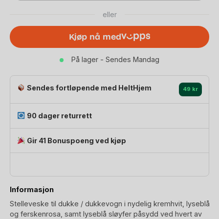
549 kr.
412 kr.
Stelleveske
eller
til
Dukke
Kjøp nå med
|
Doll
På lager - Sendes Mandag
Bag
antall
Sendes fortløpende med HeltHjem
49 kr
90 dager returrett
Gir 41 Bonuspoeng ved kjøp
Informasjon
Stelleveske til dukke / dukkevogn i nydelig kremhvit, lyseblå
og ferskenrosa, samt lyseblå sløyfer påsydd ved hvert av