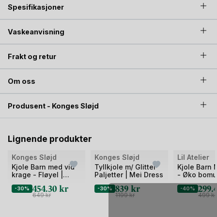
Spesifikasjoner
Vaskeanvisning
Frakt og retur
Om oss
Produsent - Konges Sløjd
Lignende produkter
Bilde
Bilde
Bilde
Konges Sløjd
Konges Sløjd
Lil Atelier
1
1
1
Kjole Barn med vid
Tyllkjole m/ Glitter
Kjole Barn 
krage - Fløyel |
Paljetter | Mei Dress
- Øko bomul
av
av
av
Venola Dress
REBEL LS D
454.30
kr
839
kr
299.
2
-30%
2
-30%
2
-40%
649
kr
1199
kr
499
kr