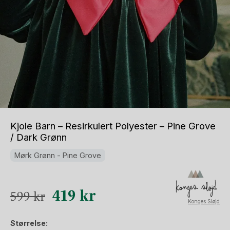
Kjole Barn – Resirkulert Polyester – Pine Grove
/ Dark Grønn
Mørk Grønn - Pine Grove
Opprinnelig
Nåværende
419
kr
599
kr
Konges Sløjd
pris
pris
Størrelse:
var:
er: