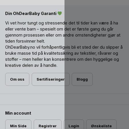
Din OhDearBaby Garanti
Vi vet hvor tungt og stressende det til tider kan være å ha
eller vente barn – spesielt om det er første gang du går
gjennom prosessen eller om andre omstendigheter gjør at
tiden forsvinner helt.
OhDearBaby.no vil forhåpentligvis bli et sted der du slipper å
bruke masse tid på kvalitetssikring av tekstiler, råvarer og
stoffer – men heller kan konsentrere om den hyggelige og
kreative delen av å handle.
Om oss
Sertifiseringer
Blogg
Min account
Min Side
Registrer
Login
Ønskeliste