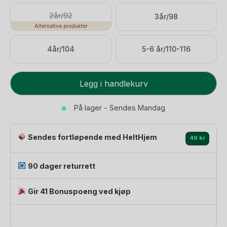
599 kr.
419 kr.
2år/92
3år/98
Alternative produkter
4år/104
5-6 år/110-116
Kjole
Legg i handlekurv
Barn
-
På lager - Sendes Mandag
Resirkulert
Polyester
Sendes fortløpende med HeltHjem
-
49 kr
Pine
Grove
90 dager returrett
/
Dark
Gir 41 Bonuspoeng ved kjøp
Grønn
antall