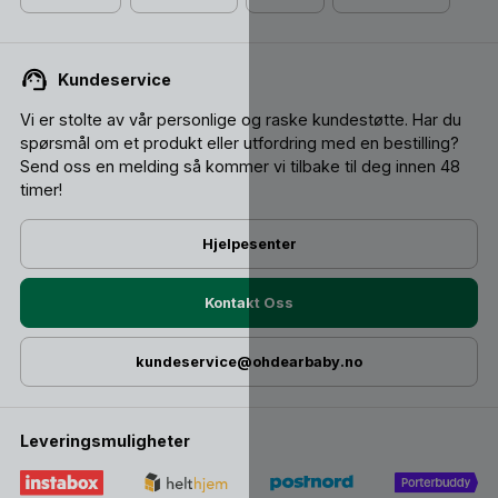
Kundeservice
Vi er stolte av vår personlige og raske kundestøtte. Har du
spørsmål om et produkt eller utfordring med en bestilling?
Send oss ​​en melding så kommer vi tilbake til deg innen 48
timer!
Hjelpesenter
Kontakt Oss
kundeservice@ohdearbaby.no
Leveringsmuligheter