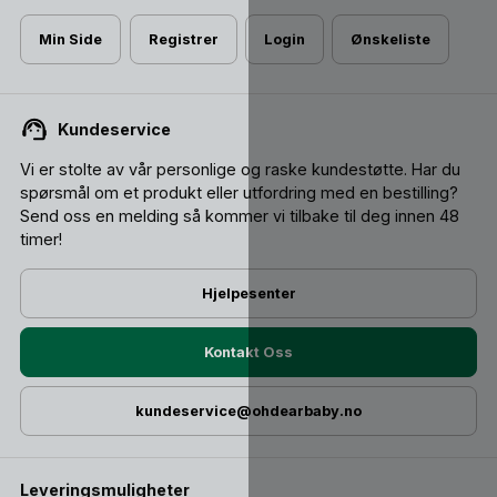
Min Side
Registrer
Login
Ønskeliste
Kundeservice
Vi er stolte av vår personlige og raske kundestøtte. Har du
spørsmål om et produkt eller utfordring med en bestilling?
Send oss ​​en melding så kommer vi tilbake til deg innen 48
timer!
Hjelpesenter
Kontakt Oss
kundeservice@ohdearbaby.no
Leveringsmuligheter