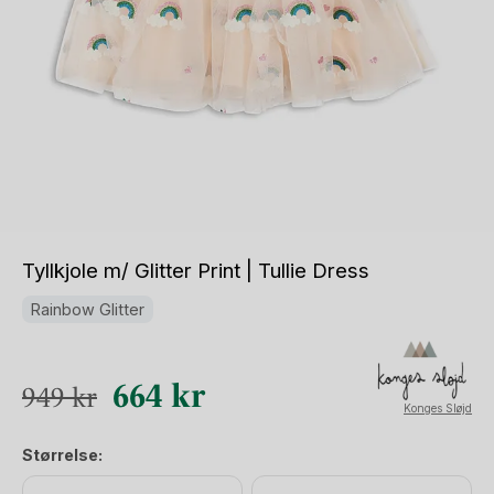
Tyllkjole m/ Glitter Print | Tullie Dress
Rainbow Glitter
Opprinnelig
Nåværende
664
kr
949
kr
Konges Sløjd
pris
pris
Størrelse:
var:
er: