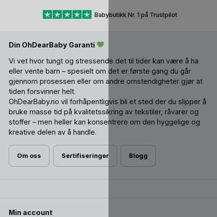
Babybutikk Nr. 1 på Trustpilot
Din OhDearBaby Garanti
Vi vet hvor tungt og stressende det til tider kan være å ha
eller vente barn – spesielt om det er første gang du går
gjennom prosessen eller om andre omstendigheter gjør at
tiden forsvinner helt.
OhDearBaby.no vil forhåpentligvis bli et sted der du slipper å
bruke masse tid på kvalitetssikring av tekstiler, råvarer og
stoffer – men heller kan konsentrere om den hyggelige og
kreative delen av å handle.
Om oss
Sertifiseringer
Blogg
Min account