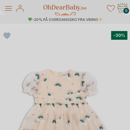
Skip
to
0
content
-20% PÅ OVERGANGSKO FRA VIKING
-30%
å Salg