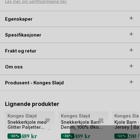
Les mer om sertifiseringene her.
Egenskaper
Spesifikasjoner
Frakt og retur
Om oss
Produsent - Konges Sløjd
Lignende produkter
Bilde
Bilde
Bilde
Konges Sløjd
Konges Sløjd
Konges Slø
1
1
1
Snekkerkjole med
Snekkerkjole Barn -
Kjole Barn 
Glitter Paljetter
Denim, 100% Øko
Jersey | Ba
av
av
av
-100% Øko Bomull |
Bomull | Magot
Stropp Dre
489
kr
489
kr
200
2
-30%
2
-30%
2
-50%
Nola Sequin
Overall Dress