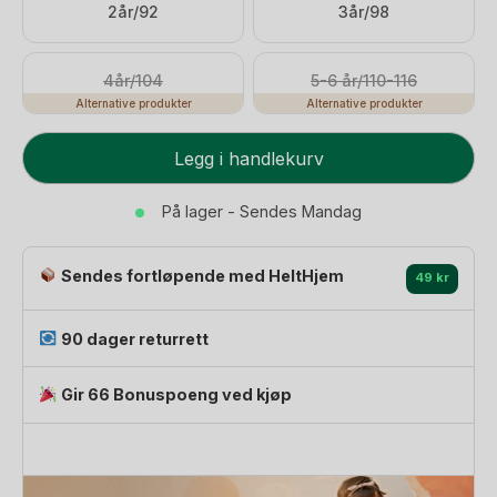
949 kr.
664 kr.
2år/92
3år/98
4år/104
5-6 år/110-116
Alternative produkter
Alternative produkter
Tyllkjole
Legg i handlekurv
m/
Glitter
På lager - Sendes Mandag
Print
|
Sendes fortløpende med HeltHjem
Tullie
49 kr
Dress
antall
90 dager returrett
Gir 66 Bonuspoeng ved kjøp