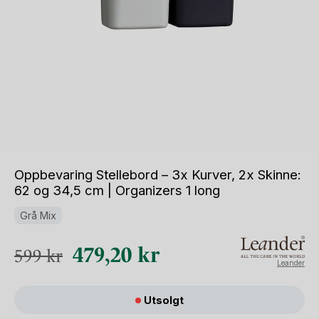
Oppbevaring Stellebord – 3x Kurver, 2x Skinne:
62 og 34,5 cm | Organizers 1 long
Grå Mix
Opprinnelig
Nåværende
479,20
kr
599
kr
Leander
pris
pris
var:
er:
Utsolgt