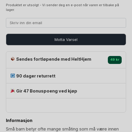
599 kr.
479,20 kr.
Produktet er utsolgt - Vi sender deg en e-post når varen er tilbake på
lager.
Motta Varsel
Sendes fortløpende med HeltHjem
49 kr
90 dager returrett
Gir 47 Bonuspoeng ved kjøp
Informasjon
Små barn betyr ofte mange småting som må være innen