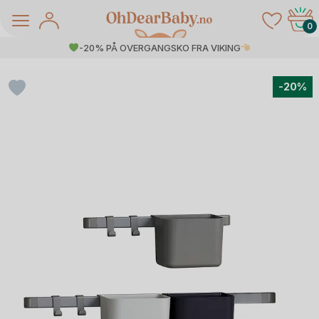
Skip
to
0
content
-20% PÅ OVERGANGSKO FRA VIKING
-20%
å Salg