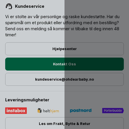
Kundeservice
Vi er stolte av vår personlige og raske kundestøtte. Har du
spørsmål om et produkt eller utfordring med en bestilling?
Send oss ​​en melding så kommer vi tilbake til deg innen 48
timer!
Hjelpesenter
Kontakt Oss
kundeservice@ohdearbaby.no
Leveringsmuligheter
Les om Frakt, Bytte & Retur