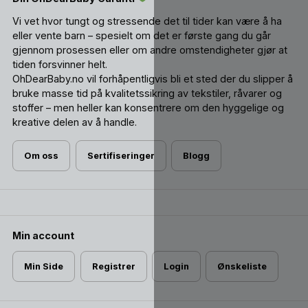
Vi vet hvor tungt og stressende det til tider kan være å ha
eller vente barn – spesielt om det er første gang du går
gjennom prosessen eller om andre omstendigheter gjør at
tiden forsvinner helt.
OhDearBaby.no vil forhåpentligvis bli et sted der du slipper å
bruke masse tid på kvalitetssikring av tekstiler, råvarer og
stoffer – men heller kan konsentrere om den hyggelige og
kreative delen av å handle.
Om oss
Sertifiseringer
Blogg
Min account
Min Side
Registrer
Login
Ønskeliste