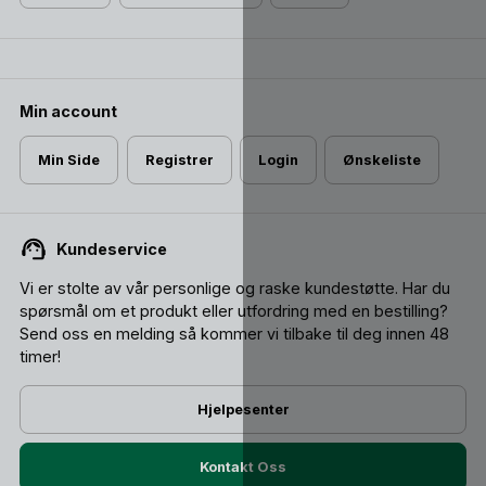
Min account
Min Side
Registrer
Login
Ønskeliste
Kundeservice
Vi er stolte av vår personlige og raske kundestøtte. Har du
spørsmål om et produkt eller utfordring med en bestilling?
Send oss ​​en melding så kommer vi tilbake til deg innen 48
timer!
Hjelpesenter
Kontakt Oss