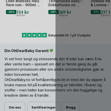
1
1
1
Liten Matboks med
Termoflaske Baby -
Smekke me
flere rom - 900ml -
Drikkeflaske m/
& Lomme - 
av
av
av
Arthur
Håndtak - 250ml |
| Merle
314
kr
269
kr
237
k
2
-25%
2
-25%
2
-21%
Kimmie
419
kr
359
kr
299
kr
Babybutikk Nr. 1 på Trustpilot
Din OhDearBaby Garanti
Vi vet hvor tungt og stressende det til tider kan være å ha
eller vente barn – spesielt om det er første gang du går
gjennom prosessen eller om andre omstendigheter gjør at
tiden forsvinner helt.
OhDearBaby.no vil forhåpentligvis bli et sted der du slipper å
bruke masse tid på kvalitetssikring av tekstiler, råvarer og
stoffer – men heller kan konsentrere om den hyggelige og
kreative delen av å handle.
Om oss
Sertifiseringer
Blogg