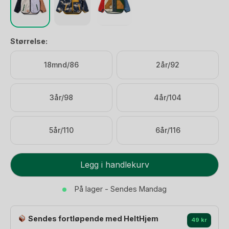
Størrelse:
18mnd/86
2år/92
3år/98
4år/104
5år/110
6år/116
Fleecejakke
Legg i handlekurv
Barn
-
På lager - Sendes Mandag
100%
Resirkulert
Sendes fortløpende med HeltHjem
|
49 kr