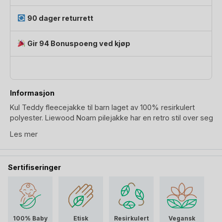
Noam
Pile
90 dager returrett
Jacket
antall
Gir 94 Bonuspoeng ved kjøp
Informasjon
Kul Teddy fleecejakke til barn laget av 100% resirkulert
polyester. Liewood Noam pilejakke har en retro stil over seg
og det viktigste, den er behagelig.
Les mer
Fra utsiden er det myk teddyfleece, mens innsiden er glatt
for å gjøre det mer behagelig og tette igjen for vinden.
Sertifiseringer
Fleecejakken er tykk nok for at barn skal kunne bruke den
som ytterjakke, og er perfekt under en skalljakke eller
regnjakke på ekstra vindfulle eller våte dager.
Noam Fleecjakke er utstyrt med to sidelommer foran.
Jakken har hull for tomler på mansjettene, slik at håndledd
100% Baby
Etisk
Resirkulert
Vegansk