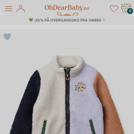
Skip
to
0
content
-20% PÅ OVERGANGSKO FRA VIKING
å Salg