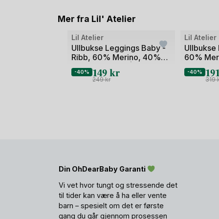
Mer fra Lil' Atelier
Bilde
Bilde
Lil Atelier
Lil Atelier
1
1
Ullbukse Leggings Baby -
Ullbukse
Ribb, 60% Merino, 40%
60% Mer
av
av
TENCEL Modal | Nalu Rib
TENCEL M
149
kr
19
2
2
-40%
-40%
Wo/Mo Slim Legging
Wo/Mo Sl
249
kr
319
Din OhDearBaby Garanti
Vi vet hvor tungt og stressende det
til tider kan være å ha eller vente
barn – spesielt om det er første
gang du går gjennom prosessen