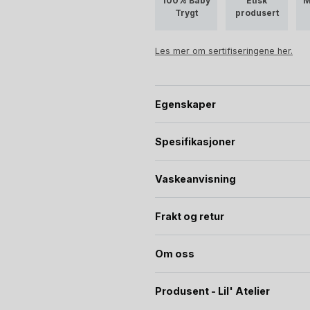
100% Baby
Etisk
M
Trygt
produsert
Les mer om sertifiseringene her.
Egenskaper
Spesifikasjoner
Vaskeanvisning
Frakt og retur
Om oss
Produsent - Lil' Atelier