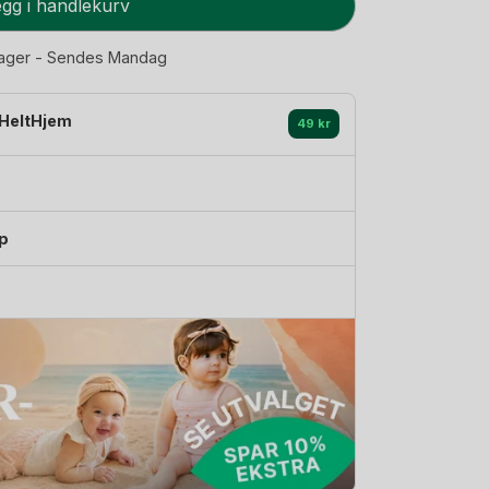
gg i handlekurv
lager - Sendes Mandag
HeltHjem
49 kr
p