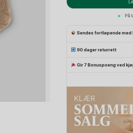
Le
Barn
-
På 
Ribb,
82%
Sendes fortløpende med 
Ull
antall
90 dager returrett
Gir 7 Bonuspoeng ved kjø