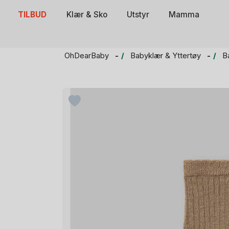
Skip
TILBUD
Klær & Sko
Utstyr
Mamma
to
content
OhDearBaby
Babyklær & Yttertøy
B