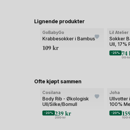
Lignende produkter
Bilde
GoBabyGo
Lil Atelier
1
Krabbesokker i Bambus
Sokker B
Ull, 17%
av
109
kr
Elastan |
74
2
-25%
Sock
99
k
Ofte kjøpt sammen
Bilde
Bilde
Cosilana
Joha
1
1
Body Rib - Økologisk
Ullvotter 
Ull/Silke/Bomull
100% Mer
av
av
Basic
239
kr
15
2
2
-20%
-20%
299
kr
199