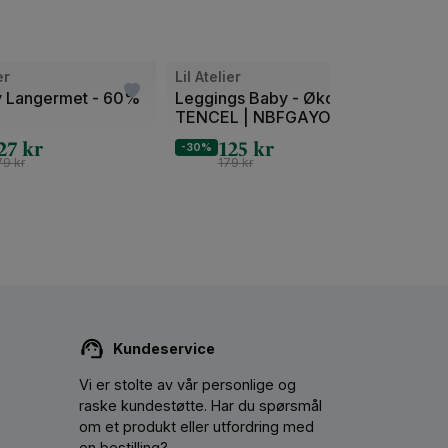
Bilde
Bilde
er
Lil Atelier
Lil Ate
1
1
y Langermet - 60%
Leggings Baby - Øko
Leggi
TENCEL | NBFGAYO SAG
Vaffe
av
av
SLIM LEGGINGS LIL
NBF
27
kr
125
kr
2
2
-30%
-30%
PANT
79
kr
179
kr
Kundeservice
Vi er stolte av vår personlige og
raske kundestøtte. Har du spørsmål
om et produkt eller utfordring med
en bestilling?