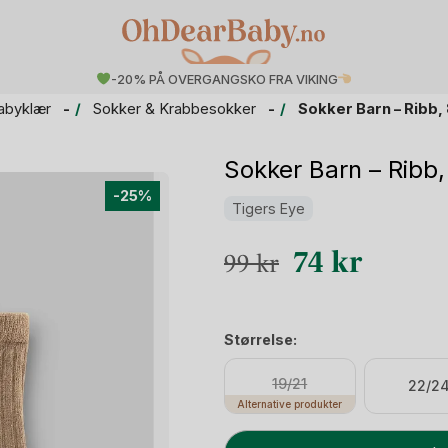
-20% PÅ OVERGANGSKO FRA VIKING
abyklær
Sokker & Krabbesokker
Sokker Barn – Ribb,
Sokker Barn – Ribb,
-25%
Tigers Eye
Opprinnelig
Nåvære
74
kr
99
kr
pris
pris
var:
er:
Størrelse:
99 kr.
74 kr.
19/21
22/2
Alternative produkter
Sokker