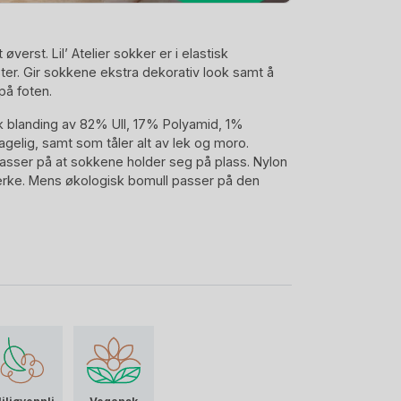
verst. Lil’ Atelier sokker er i elastisk
ter. Gir sokkene ekstra dekorativ look samt å
på foten.
k blanding av 82% Ull, 17% Polyamid, 1%
hagelig, samt som tåler alt av lek og moro.
 passer på at sokkene holder seg på plass. Nylon
erke. Mens økologisk bomull passer på den