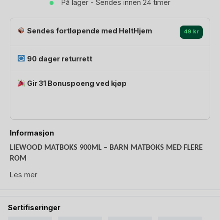
På lager - Sendes innen 24 timer
-
Arthur
antall
Sendes fortløpende med HeltHjem
49 kr
90 dager returrett
Gir 31 Bonuspoeng ved kjøp
Informasjon
LIEWOOD MATBOKS 900ML – BARN MATBOKS MED FLERE
ROM
Les mer
En lett matboks med romdeler i rustfritt stål, rommer 900ml
og lukkes med et tett silikonlokk. Med Liewood matboks med
tre rom kan du sende variert og fargerik mat i en og samme
Sertifiseringer
matpakke; brødskive, frukt, grønnsaker og annen fargerik
snacks. Lokk i silikon vil sørge for at maten holdes delikat og