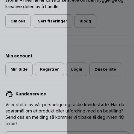
stoffer – men heller kan konsentrere om den hyggelige og
kreative delen av å handle.
Om oss
Sertifiseringer
Blogg
Min account
Min Side
Registrer
Login
Ønskeliste
Kundeservice
Vi er stolte av vår personlige og raske kundestøtte. Har du
spørsmål om et produkt eller utfordring med en bestilling?
Send oss ​​en melding så kommer vi tilbake til deg innen 48
timer!