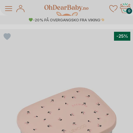
Skip
to
0
content
-20% PÅ OVERGANGSKO FRA VIKING
-25%
å Salg