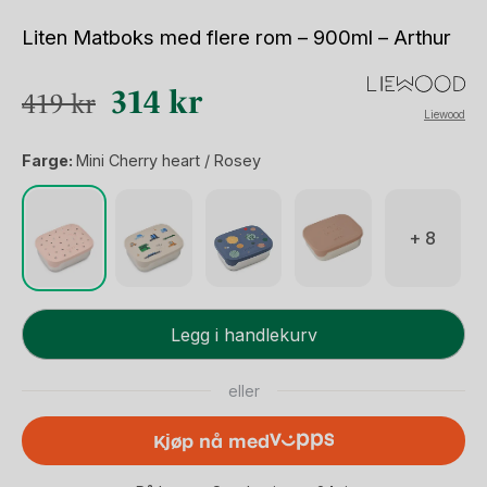
Liten Matboks med flere rom – 900ml – Arthur
Opprinnelig
Nåværende
314
kr
419
kr
Liewood
pris
pris
Farge:
Mini Cherry heart / Rosey
var:
er:
419 kr.
314 kr.
+ 8
Liten
Legg i handlekurv
Matboks
med
eller
flere
rom
Kjøp nå med
-
900ml