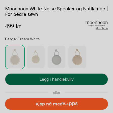
Moonboon White Noise Speaker og Nattlampe |
For bedre søvn
499
kr
Moonboon
Farge:
Cream White
Moonboon
Legg i handlekurv
White
Noise
eller
Speaker
og
Kjøp nå med
Nattlampe
|