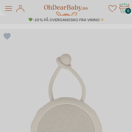
Skip
to
0
content
-20% PÅ OVERGANGSKO FRA VIKING
å Salg