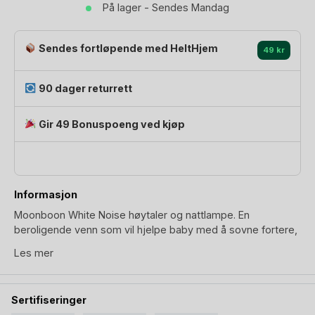
På lager - Sendes Mandag
For
bedre
søvn
Sendes fortløpende med HeltHjem
49 kr
antall
90 dager returrett
Gir 49 Bonuspoeng ved kjøp
Informasjon
Moonboon White Noise høytaler og nattlampe. En
beroligende venn som vil hjelpe baby med å sovne fortere,
og å sove bedre. Uansett hvor baby legges. Denne her er
Les mer
liten, lett og nett (10cm diameter og veier kun 125g) og
kommer med festestropp slik at du kan henge den fast til alt
fra Moonboon
vugge
til barnevogn ute.
Sertifiseringer
Moonboon Speaker har 10 ferdiginnspilte lydspor. Analog