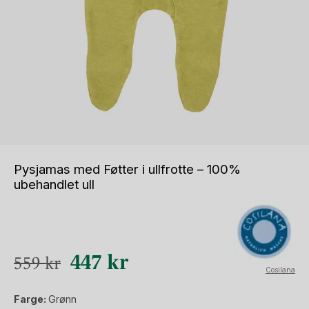
Pysjamas med Føtter i ullfrotte – 100%
ubehandlet ull
Opprinnelig
Nåværende
447
kr
559
kr
Cosilana
pris
pris
Farge:
Grønn
var:
er: