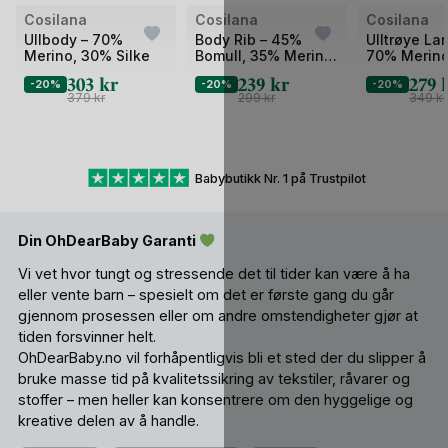
Bilde
Bilde
Bilde
Cosilana
Cosilana
Cosilana
1
1
1
Ullbody – 70%
Body Rib – 45%
Ulltrøye La
Merino, 30% Silke
Bomull, 35% Merino,
70% Merin
av
av
av
20% Silke –
303
kr
239
kr
279
2
-20%
2
-20%
2
-20%
Ubehandlet Ull
379
kr
299
kr
349
kr
Babybutikk Nr. 1 på Trustpilot
Din OhDearBaby Garanti
Vi vet hvor tungt og stressende det til tider kan være å ha
eller vente barn – spesielt om det er første gang du går
gjennom prosessen eller om andre omstendigheter gjør at
tiden forsvinner helt.
OhDearBaby.no vil forhåpentligvis bli et sted der du slipper å
bruke masse tid på kvalitetssikring av tekstiler, råvarer og
stoffer – men heller kan konsentrere om den hyggelige og
kreative delen av å handle.