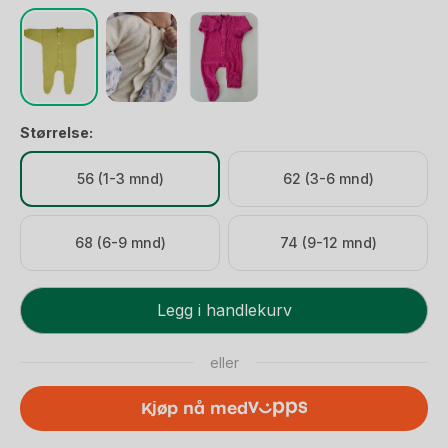
559 kr.
447 kr.
Størrelse:
56 (1-3 mnd)
62 (3-6 mnd)
68 (6-9 mnd)
74 (9-12 mnd)
Pysjamas
Legg i handlekurv
med
Føtter
eller
i
ullfrotte
Kjøp nå med
-
100%