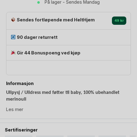
På lager - Sendes Mandag
ubehandlet
ull
antall
Sendes fortløpende med HeltHjem
49 kr
90 dager returrett
Gir 44 Bonuspoeng ved kjøp
Informasjon
Ullpysj / Ulldress med føtter til baby, 100% ubehandlet
merinoull
Les mer
Myk og varm heldress med føtter i ullfrotte av ubehandlet
merinoull, perfekt for kalde dager eller som baby pysj. Denne
ulldressen fra Cosilana er lett og ta av og på med sine
Sertifiseringer
«trykknapper» foran. En perfekt gave til nyfødt, spesielt høst-
sitronsåpe
og vinter baby. Pakk med en
, en drøm å ha