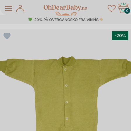
Skip
to
0
content
-20% PÅ OVERGANGSKO FRA VIKING
-20%
å Salg