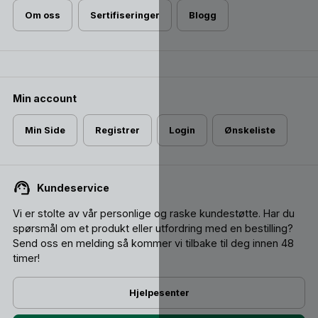
Om oss
Sertifiseringer
Blogg
Min account
Min Side
Registrer
Login
Ønskeliste
Kundeservice
Vi er stolte av vår personlige og raske kundestøtte. Har du
spørsmål om et produkt eller utfordring med en bestilling?
Send oss ​​en melding så kommer vi tilbake til deg innen 48
timer!
Hjelpesenter