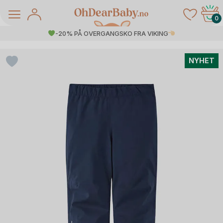
Skip
to
0
content
-20% PÅ OVERGANGSKO FRA VIKING
NYHET
å Salg