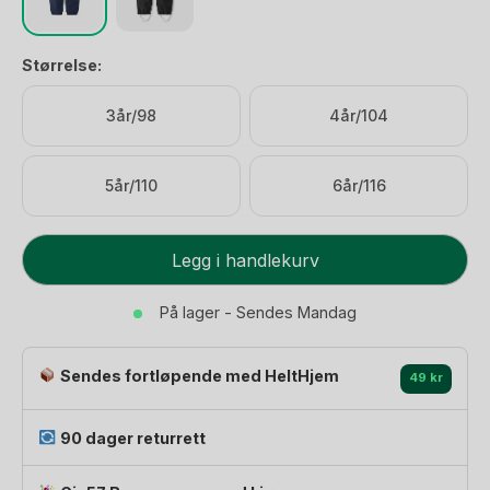
Størrelse:
3år/98
4år/104
5år/110
6år/116
Skallbukse
Legg i handlekurv
Barn
–
På lager - Sendes Mandag
Helt
Vanntett
Sendes fortløpende med HeltHjem
&
49 kr
Vindtett
|
90 dager returrett
ReimaTec
Kaura