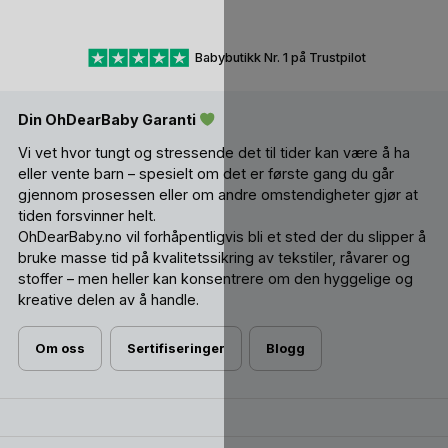
Babybutikk Nr. 1 på Trustpilot
Din OhDearBaby Garanti
Vi vet hvor tungt og stressende det til tider kan være å ha
eller vente barn – spesielt om det er første gang du går
gjennom prosessen eller om andre omstendigheter gjør at
tiden forsvinner helt.
OhDearBaby.no vil forhåpentligvis bli et sted der du slipper å
bruke masse tid på kvalitetssikring av tekstiler, råvarer og
stoffer – men heller kan konsentrere om den hyggelige og
kreative delen av å handle.
Om oss
Sertifiseringer
Blogg