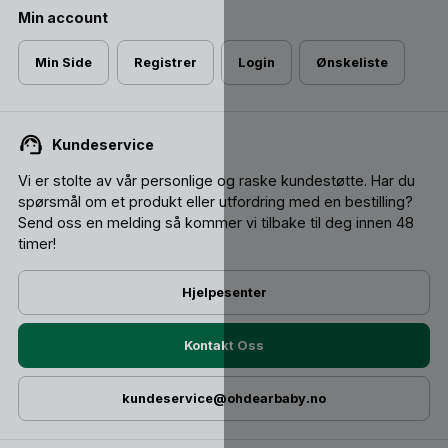
Min account
Min Side
Registrer
Login
Ønskeliste
Kundeservice
Vi er stolte av vår personlige og raske kundestøtte. Har du
spørsmål om et produkt eller utfordring med en bestilling?
Send oss ​​en melding så kommer vi tilbake til deg innen 48
timer!
Hjelpesenter
Kontakt Oss
kundeservice@ohdearbaby.no