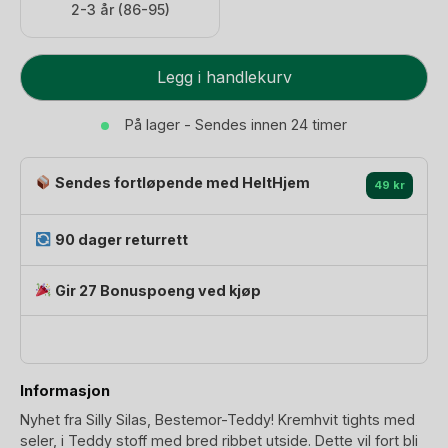
2-3 år (86-95)
Strømpebukse
Legg i handlekurv
Teddy
Ribb
På lager - Sendes innen 24 timer
-
u/
Sendes fortløpende med HeltHjem
fot,
49 kr
m/
seler
90 dager returrett
|
Granny
Gir 27 Bonuspoeng ved kjøp
Footless
Tights
antall
Informasjon
Nyhet fra Silly Silas, Bestemor-Teddy! Kremhvit tights med
seler, i Teddy stoff med bred ribbet utside. Dette vil fort bli