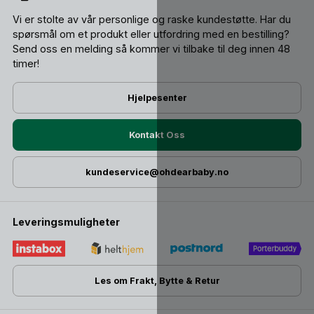
Vi er stolte av vår personlige og raske kundestøtte. Har du
spørsmål om et produkt eller utfordring med en bestilling?
Send oss ​​en melding så kommer vi tilbake til deg innen 48
timer!
Hjelpesenter
Kontakt Oss
kundeservice@ohdearbaby.no
Leveringsmuligheter
Les om Frakt, Bytte & Retur