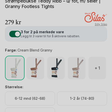
Strømpebukse Teddy Ribb – u/ fot, m/ seler |
Granny Footless Tights
279
kr
Silly Silas
3 for 2 på merkede vare
Legg til 3 varer til for å aktivere rabatten.
Farge:
Cream Blend Granny
+ 1
Størrelse:
6-12 mnd (62-68)
1-2 år (74-80)