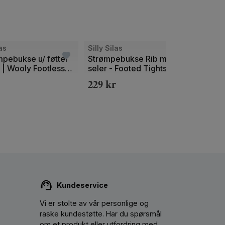
las
Silly Silas
Silly 
mpebukse u/ føtter
Strømpebukse Rib m/
Strøm
 | Wooly Footless
seler - Footed Tights |
føtte
Special Edition
Tight
229
kr
229
Kundeservice
Vi er stolte av vår personlige og
raske kundestøtte. Har du spørsmål
om et produkt eller utfordring med