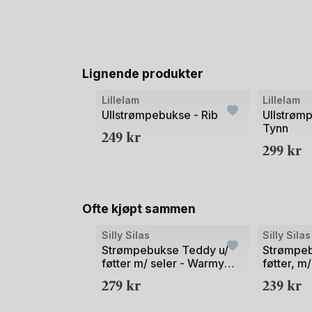
Lignende produkter
Lillelam
Lillelam
Ullstrømpebukse - Rib
Ullstrøm
Tynn
249
kr
299
kr
Ofte kjøpt sammen
Silly Silas
Silly Silas
Strømpebukse Teddy u/
Strømpeb
føtter m/ seler - Warmy
føtter, m/
Footless Tights
Tights
279
kr
239
kr