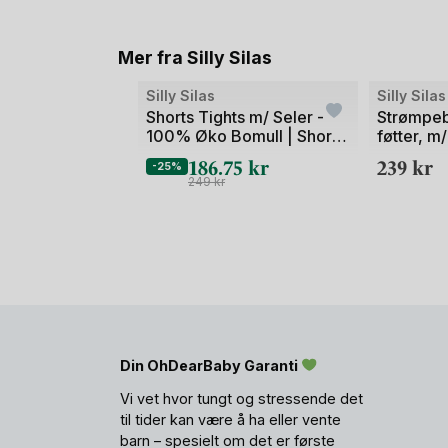
Mer fra Silly Silas
Silly Silas
Silly Silas
Shorts Tights m/ Seler -
Strømpeb
100% Øko Bomull | Shorty
føtter, m/
Tights Rib
Tights
186.75
kr
239
kr
-25%
249
kr
Din OhDearBaby Garanti
Vi vet hvor tungt og stressende det
til tider kan være å ha eller vente
barn – spesielt om det er første