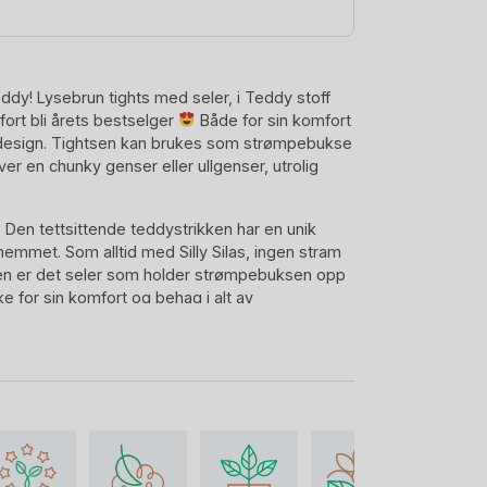
eddy! Lysebrun tights med seler, i Teddy stoff
fort bli årets bestselger
Både for sin komfort
ke design. Tightsen kan brukes som strømpebukse
ver en chunky genser eller ullgenser, utrolig
 Den tettsittende teddystrikken har en unik
 hemmet. Som alltid med Silly Silas, ingen stram
eden er det seler som holder strømpebuksen opp
ske for sin komfort og behag i alt av
ghts på norsk, er et passende navn for denne
koselig”, “vintage” og “behag”. Silly Silas sier
l besteforeldres garderobeskap og de livlige
d dem”.
 laget på et liten tradisjonell syfabrikk i