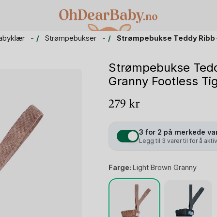
abyklær
Strømpebukser
Strømpebukse Teddy Ribb – 
Strømpebukse Teddy 
Granny Footless Ti
279
kr
3 for 2 på merkede va
Legg til 3 varer til for å akt
Farge:
Light Brown Granny