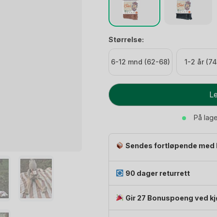
Størrelse:
6-12 mnd (62-68)
1-2 år (7
Strømpebukse
Le
Teddy
Ribb
På lag
-
u/
Sendes fortløpende med 
fot,
m/
seler
90 dager returrett
|
Granny
Gir 27 Bonuspoeng ved k
Footless
Tights