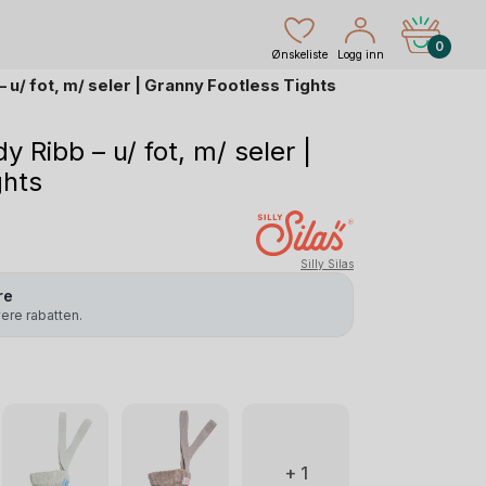
0
Ønskeliste
Logg inn
u/ fot, m/ seler | Granny Footless Tights
Ribb – u/ fot, m/ seler |
ghts
Silly Silas
re
ivere rabatten.
+ 1