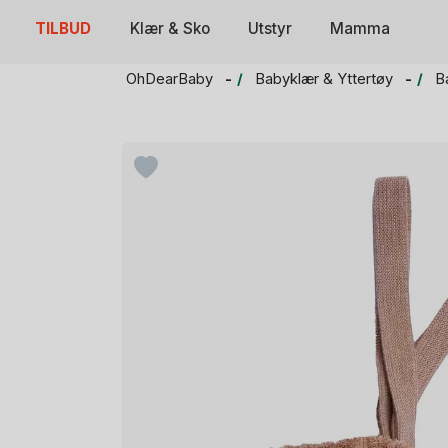
Skip
TILBUD
Klær & Sko
Utstyr
Mamma
to
content
OhDearBaby
Babyklær & Yttertøy
B