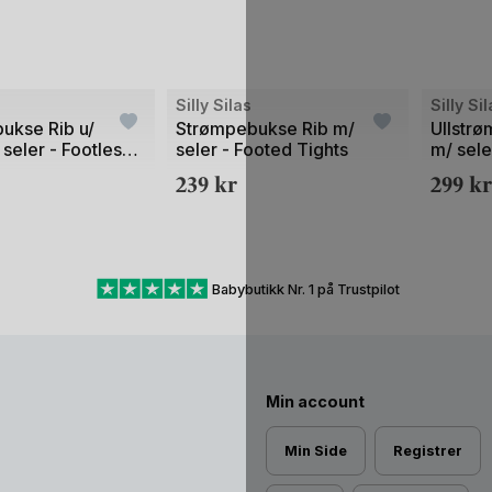
Silly Silas
Silly Si
ukse Rib u/
Strømpebukse Rib m/
Ullstrø
 seler - Footless
seler - Footed Tights
m/ sele
Tights
239
kr
299
kr
Babybutikk Nr. 1 på Trustpilot
Min account
Min Side
Registrer