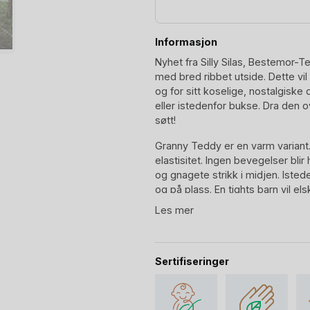
antall
Informasjon
Nyhet fra Silly Silas, Bestemor-T
med bred ribbet utside. Dette vil 
og for sitt koselige, nostalgis
eller istedenfor bukse. Dra den o
søtt!
Granny Teddy er en varm variant.
elastisitet. Ingen bevegelser blir
og gnagete strikk i midjen. Ist
og på plass. En tights barn vil el
vintereventyr.
Les mer
Granny Tights, eller Bestemor-ti
modellen. Dette designet skriker “
selv at designet er en hyllest ti
Sertifiseringer
barndomsminnene “vi hadde me
Silly Silas Granny Strømpebukse er