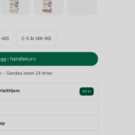
4-80)
2-3 år (86-95)
gg i handlekurv
er - Sendes innen 24 timer
HeltHjem
49 kr
jøp