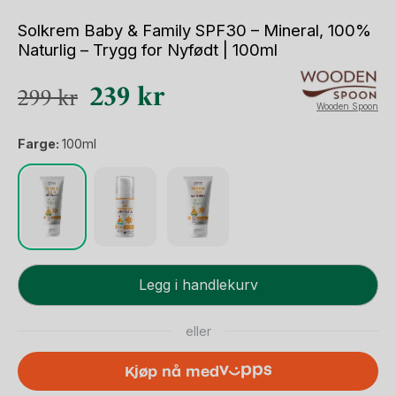
Solkrem Baby & Family SPF30 – Mineral, 100%
Naturlig – Trygg for Nyfødt | 100ml
Opprinnelig
Nåværende
239
kr
299
kr
Wooden Spoon
pris
pris
Farge:
100ml
var:
er:
299 kr.
239 kr.
Solkrem
Legg i handlekurv
Baby
&
eller
Family
SPF30
Kjøp nå med
-