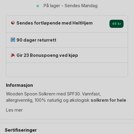
Mineral,
På lager - Sendes Mandag
100%
Naturlig
-
Sendes fortløpende med HeltHjem
49 kr
Trygg
for
90 dager returrett
Nyfødt
|
Gir 23 Bonuspoeng ved kjøp
100ml
antall
Informasjon
Wooden Spoon Solkrem med SPF30. Vannfast,
allergivennlig, 100% naturlig og økologisk
solkrem for hele
familien
. Wooden Spoon naturlige solkrem oppnår sin
Les mer
solbeskyttelse gjennom mineralfiltet fra non-nano zinc
oxide. I motsetning til kjemisk solkrem (kjemisk filter) som
absorberer solstråler, vil mineralfilter reflektere solstråler
Sertifiseringer
vekk. Må jo være bedre! Verdt å nevne er at Wooden Spoon