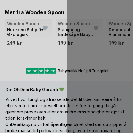
Mer fra Wooden Spoon
Bilde
Wooden Spoon
Wooden Spoon
Wooden Sp
1
Hudkrem Baby 0+ -
Sjampo og
Deodorant 
Økologisk
Badesåpe Baby
Aluminium 
av
0år+ - Naturlig og
100% Naturl
249
kr
199
kr
199
kr
2
Økologisk | 300ml
Sensitive
Babybutikk Nr. 1 på Trustpilot
Din OhDearBaby Garanti
Vi vet hvor tungt og stressende det til tider kan være å ha
eller vente barn – spesielt om det er første gang du går
gjennom prosessen eller om andre omstendigheter gjør at
tiden forsvinner helt.
OhDearBaby.no vil forhåpentligvis bli et sted der du slipper å
bruke masse tid på kvalitetssikring av tekstiler, råvarer og