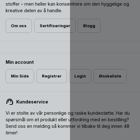
stoffer – men heller kan konsentrere om den hyggelige og
kreative delen av å handle.
Om oss
Sertifiseringer
Blogg
Min account
Min Side
Registrer
Login
Ønskeliste
Kundeservice
Vi er stolte av vår personlige og raske kundestøtte. Har du
spørsmål om et produkt eller utfordring med en bestilling?
Send oss ​​en melding så kommer vi tilbake til deg innen 48
timer!