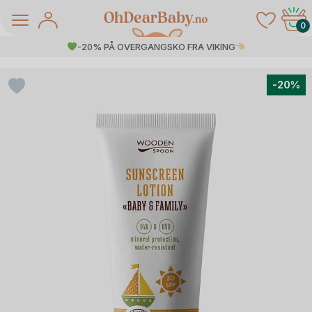
Skip
to
0
content
-20% PÅ OVERGANGSKO FRA VIKING
-20%
å Salg