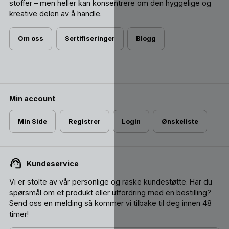
stoffer – men heller kan konsentrere om den hyggelige og
kreative delen av å handle.
Om oss
Sertifiseringer
Blogg
Min account
Min Side
Registrer
Login
Ønskeliste
Kundeservice
Vi er stolte av vår personlige og raske kundestøtte. Har du
spørsmål om et produkt eller utfordring med en bestilling?
Send oss ​​en melding så kommer vi tilbake til deg innen 48
timer!