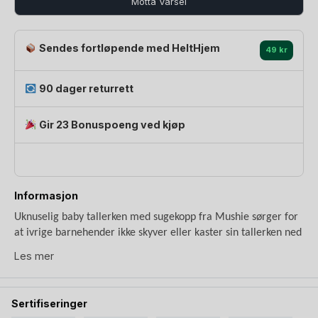
Motta Varsel
Sendes fortløpende med HeltHjem
49 kr
90 dager returrett
Gir 23 Bonuspoeng ved kjøp
Informasjon
Uknuselig baby tallerken med sugekopp fra Mushie sørger for
at ivrige barnehender ikke skyver eller kaster sin tallerken ned
på gulvet. Baby kan prøve seg frem på egenhånd, mens du kan
Les mer
senke skuldrene. Mushie Barnetallerken er inndelt med rom
for et variert og fargerikt måltid, hvor smaker, farger og
konsistenser kan blandes etter eget ønske baby har. Det ligger
Sertifiseringer
mye lære bak å kunne smake ingrediensene et måltid består av