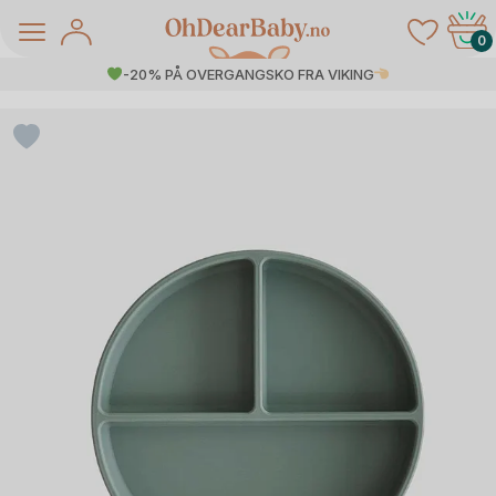
Skip
to
0
content
-20% PÅ OVERGANGSKO FRA VIKING
å Salg