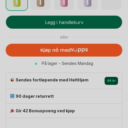
Vannflaske
Legg i handlekurv
i
Glass
eller
–
720
Kjøp nå med
ml
|
På lager - Sendes Mandag
Daily
Bottle
antall
Sendes fortløpende med HeltHjem
49 kr
90 dager returrett
Gir 42 Bonuspoeng ved kjøp