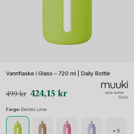
Vannflaske i Glass – 720 ml | Daily Bottle
Opprinnelig
Nåværende
424,15
kr
499
kr
Muuki
pris
pris
Farge:
Electric Lime
var:
er:
499 kr.
424,15 kr.
+ 5