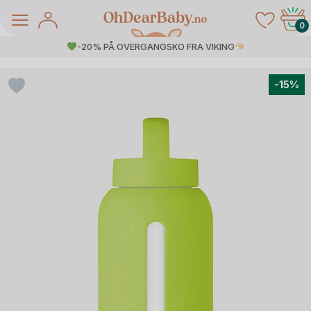
Skip
to
0
content
-20% PÅ OVERGANGSKO FRA VIKING
-15%
å Salg