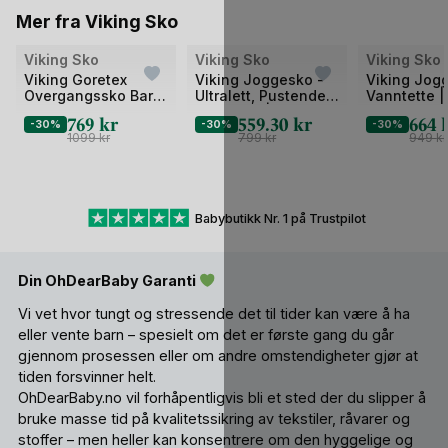
Mer fra Viking Sko
Viking Sko
Viking Sko
Viking Sko
Viking Goretex
Viking Joggesko -
Viking Jog
Overgangssko Barn
Ultralett, Pustende
Vanntette 
- Vanntette
Sneakers | Bouncy
WP 2V
769
kr
559.30
kr
664
-30%
-30%
-30%
Sneakers, Høst / Vår
Sol 1V
1099
kr
799
kr
949
kr
| Veme Reflex GTX
2V
Babybutikk Nr. 1 på Trustpilot
Din OhDearBaby Garanti
Vi vet hvor tungt og stressende det til tider kan være å ha
eller vente barn – spesielt om det er første gang du går
gjennom prosessen eller om andre omstendigheter gjør at
tiden forsvinner helt.
OhDearBaby.no vil forhåpentligvis bli et sted der du slipper å
bruke masse tid på kvalitetssikring av tekstiler, råvarer og
stoffer – men heller kan konsentrere om den hyggelige og