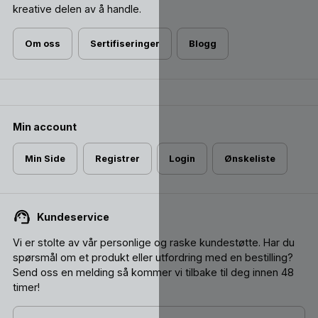
kreative delen av å handle.
Om oss
Sertifiseringer
Blogg
Min account
Min Side
Registrer
Login
Ønskeliste
Kundeservice
Vi er stolte av vår personlige og raske kundestøtte. Har du
spørsmål om et produkt eller utfordring med en bestilling?
Send oss ​​en melding så kommer vi tilbake til deg innen 48
timer!