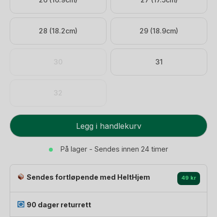
28 (18.2cm)
29 (18.9cm)
30
31
32
Viking
Legg i handlekurv
Sandaler
Barn
På lager - Sendes innen 24 timer
m/
fukttransporterende
Sendes fortløpende med HeltHjem
fôr
49 kr
|
Anchor
90 dager returrett
3V