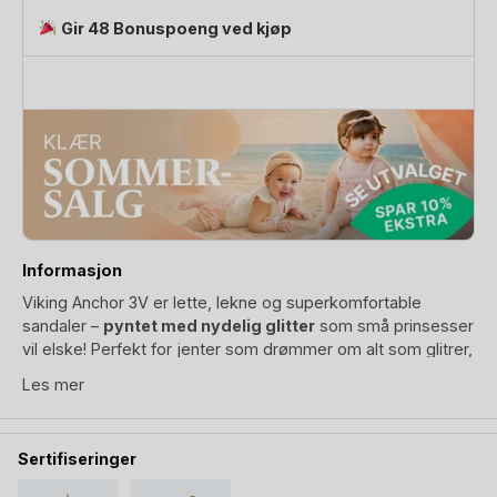
Glitter
Gir 48 Bonuspoeng ved kjøp
antall
Informasjon
Viking Anchor 3V er lette, lekne og superkomfortable
sandaler –
pyntet med nydelig glitter
som små prinsesser
vil elske! Perfekt for jenter som drømmer om alt som glitrer,
skinner og stråler i solen.
Les mer
Utstyrt med ergonomisk såle, 3 justerbare borrelåsstropper,
og fukttransporterende fôr både under hver av stroppene
Sertifiseringer
og på innersålen. Sandaler barn ikke vil oppleve som
klamme og ubehagelig i sokkelesten.