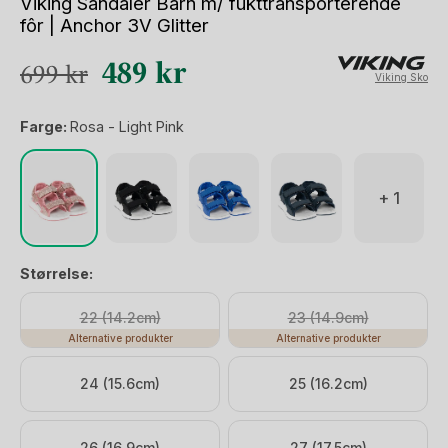
Viking Sandaler Barn m/ fukttransporterende
fôr | Anchor 3V Glitter
Opprinnelig
Nåværende
489
kr
699
kr
Viking Sko
pris
pris
Farge:
Rosa - Light Pink
var:
er:
699 kr.
489 kr.
+ 1
Størrelse:
22 (14.2cm)
23 (14.9cm)
Alternative produkter
Alternative produkter
24 (15.6cm)
25 (16.2cm)
26 (16.9cm)
27 (17.5cm)