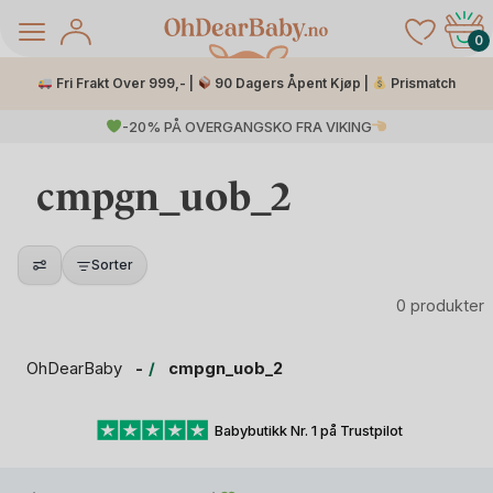
Skip
to
0
content
Fri Frakt Over 999,- |
90 Dagers Åpent Kjøp |
Prismatch
-20% PÅ OVERGANGSKO FRA VIKING
cmpgn_uob_2
Sorter
0 produkter
å Salg
OhDearBaby
cmpgn_uob_2
Babybutikk Nr. 1 på Trustpilot