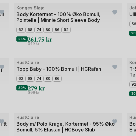
Bilde
Konges Sløjd
Jo
Outlet
Ou
1
ll
Body Kortermet - 100% Øko Bomull,
Ul
Pointelle | Minnie Short Sleeve Body
av
5
5
62
68
74
80
86
92
2
261.75
kr
25%
349
kr
Bilde
Bild
HustClaire
Ko
Outlet
Ou
1
1
|
Topp Baby - 100% Bomull | HCRafah
T-
Te
av
av
62
68
74
80
86
3
5
9
279
kr
30%
399
kr
3
Bilde
Bild
HustClaire
Hu
Outlet
Ou
1
1
itt
Body m/ Polo Krage, Kortermet - 95% Øko
Bo
Bomull, 5% Elastan | HCBoye Slub
El
av
av