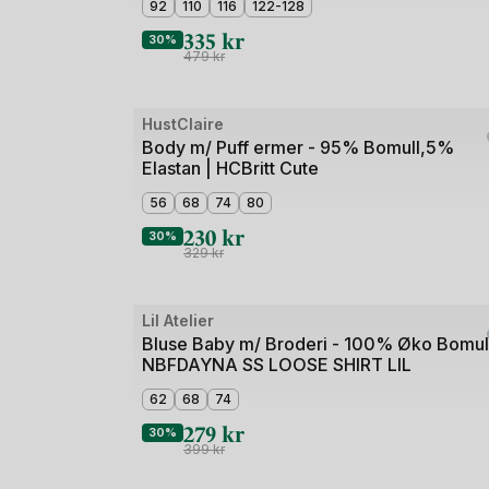
5
92
110
116
122-128
335
kr
30%
479
kr
Bilde
HustClaire
Outlet
1
Body m/ Puff ermer - 95% Bomull,5%
Elastan | HCBritt Cute
av
3
56
68
74
80
230
kr
30%
329
kr
Bilde
Lil Atelier
Outlet
1
Bluse Baby m/ Broderi - 100% Øko Bomull
NBFDAYNA SS LOOSE SHIRT LIL
av
5
62
68
74
279
kr
30%
399
kr