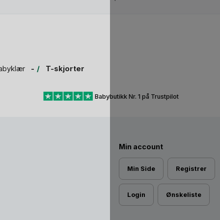
abyklær
T-skjorter
Babybutikk Nr. 1 på Trustpilot
Min account
Min Side
Registrer
Login
Ønskeliste