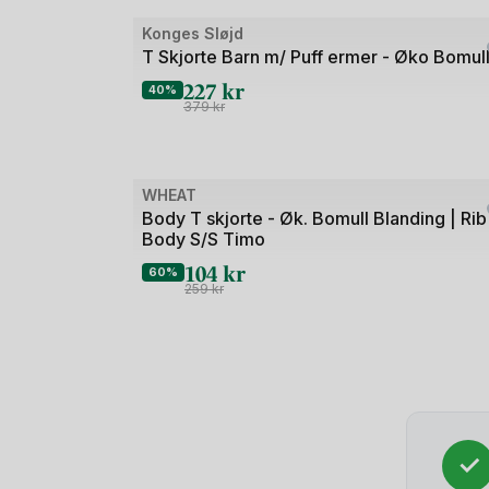
Bilde
Konges Sløjd
Outlet
1
T Skjorte Barn m/ Puff ermer - Øko Bomul
av
227
kr
40%
3
379
kr
Bilde
WHEAT
Outlet
1
Body T skjorte - Øk. Bomull Blanding | Rib
Body S/S Timo
av
104
kr
3
60%
259
kr
✓