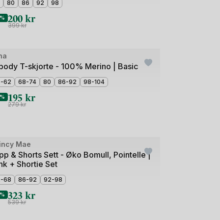
80
86
92
98
200
kr
0%
399
kr
ha
tlet
lbody T-skjorte - 100% Merino | Basic
6-62
68-74
80
86-92
98-104
195
kr
0%
279
kr
e
incy Mae
tlet
pp & Shorts Sett - Øko Bomull, Pointelle |
nk + Shortie Set
2-68
86-92
92-98
323
kr
0%
539
kr