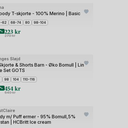
ha
tlet
lbody T-skjorte - 100% Merino | Basic
6-62
68-74
80
98-104
223
kr
0%
279
kr
e
nges Sløjd
tlet
Skjorte & Shorts Barn - Øko Bomull | Lin
e Set GOTS
2
98
104
110-116
454
kr
0%
649
kr
e
stClaire
tlet
dy m/ Puff ermer - 95% Bomull,5%
astan | HCBritt Ice cream