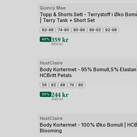
Bilde
Quincy Mae
Outlet
1
Topp & Shorts Sett - Terrystoff i Øko Bomu
| Terry Tank + Short Set
av
2
62-68
74-80
80-86
86-92
92-98
359
kr
40%
599
kr
Bilde
HustClaire
Outlet
1
Body Kortermet - 95% Bomull,5% Elastan 
HCBritt Petals
av
4
56
62
68
74
80
244
kr
30%
349
kr
Bilde
HustClaire
Outlet
1
Body Kortermet - 100% Øko Bomull | HCBr
Blooming
av