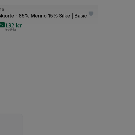
e
ha
tlet
skjorte - 85% Merino 15% Silke | Basic
132
kr
0%
329
kr