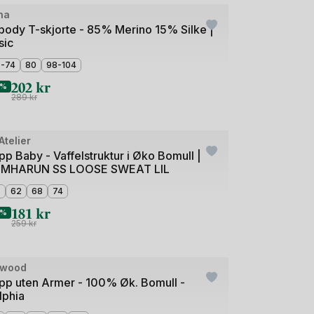
arnehage. Designet er både tidløst og praktisk,
ha
tlet
opp eller en naturlig singlet til varme dager,
lbody T-skjorte - 85% Merino 15% Silke |
sic
-74
80
98-104
 skandinavisk stil med høy kvalitet og
202
kr
0%
289
kr
e
 Atelier
tlet
pp Baby - Vaffelstruktur i Øko Bomull |
MHARUN SS LOOSE SWEAT LIL
6
62
68
74
181
kr
0%
259
kr
e
ewood
tlet
pp uten Armer - 100% Øk. Bomull -
lphia