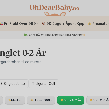
Fri Frakt Over 999,- |
90 Dagers Åpent Kjøp |
Prismatc
-20% PÅ OVERGANGSKO FRA VIKING
nglet 0-2 År
garderoben til de minste.
r og singletter til myke, pustende overdeler i størrelse 50 til 92. 
 & Singlet Jente
T-skjorter Gutt
og opp til 2 år.
økologisk bomull og myk merinoull, som begge er naturlige og hudv
er inne og ute. Merinoull er temperaturregulerende og superlett, no
Merker
Under 500kr
Baby 0-2 År
Barn 2-6 Å
rilleturen.