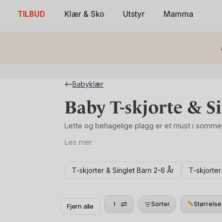
Skip
TILBUD
Klær & Sko
Utstyr
Mamma
to
content
Babyklær
Baby T-skjorte & Si
Lette og behagelige plagg er et must i sommer
Les mer
Her har vi samlet et variert utvalg av t-skjorte
T-skjorter & Singlet Barn 2-6 År
T-skjorter
kvalitet og bevegelsesfrihet for barn fra nyfødt 
Vårt sortiment består av kortermede topper i 
pustende og slitesterkt, perfekt for aktive dag
Sorter
Størrelse
1
Fjern alle
kjølige sommerdager eller inne i vognen under t