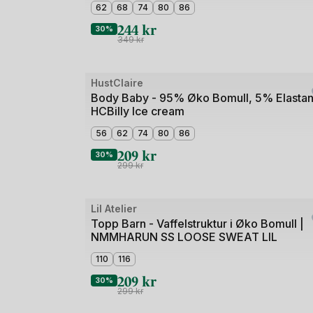
3
62
68
74
80
86
244
kr
30%
349
kr
Bilde
HustClaire
Outlet
1
Body Baby - 95% Øko Bomull, 5% Elastan
HCBilly Ice cream
av
3
56
62
74
80
86
209
kr
30%
299
kr
Bilde
Lil Atelier
Outlet
1
Topp Barn - Vaffelstruktur i Øko Bomull |
NMMHARUN SS LOOSE SWEAT LIL
av
5
110
116
209
kr
30%
299
kr