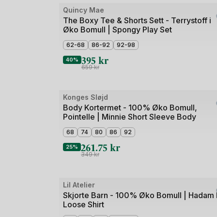
Bilde
Kortermede plagg er enkle å kombinere med andr
Quincy Mae
Outlet
uten unødvendige detaljer som kan irritere baby
1
The Boxy Tee & Shorts Sett - Terrystoff i
finner du gode alternativer i vår kolleksjon.
Øko Bomull | Spongy Play Set
av
4
62-68
86-92
92-98
Bli kjent med våre bestselgere fra
Wheat
,
Hust
bærekraftige valg.
395
kr
40%
659
kr
Få enkelt bort alt av smoothie- og uteleksfle
Bilde
Konges Sløjd
Outlet
1
Body Kortermet - 100% Øko Bomull,
Pointelle | Minnie Short Sleeve Body
av
5
68
74
80
86
92
261.75
kr
25%
349
kr
Bilde
Lil Atelier
Outlet
1
Skjorte Barn - 100% Øko Bomull | Hadam
Loose Shirt
av