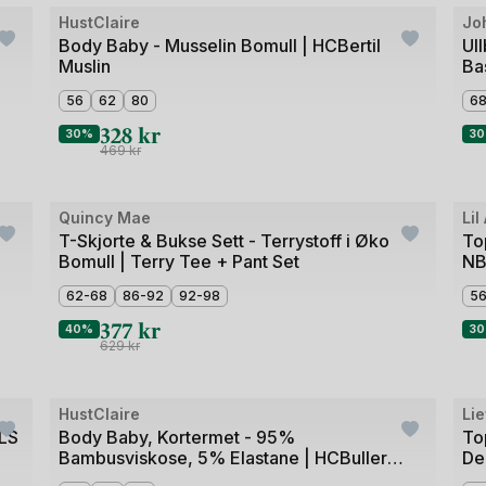
Bilde
e babyklær og fungerer like godt til lek hjemme som til bruk i b
HustClaire
Jo
Outlet
Ou
ens hud. Uansett om du leter etter en basic t-shirt, en søt sommert
1
Body Baby - Musselin Bomull | HCBertil
Ul
Muslin
Ba
av
3
56
62
80
68
&Claire
og
Konges Sløjd
. Fellesnevneren er merker som kombinerer
328
kr
30%
3
469
kr
kker med
På Stell sitronsåpe
.
Bilde
Bild
Quincy Mae
Lil
Outlet
Ou
1
1
T-Skjorte & Bukse Sett - Terrystoff i Øko
To
Bomull | Terry Tee + Pant Set
NB
av
av
3
5
62-68
86-92
92-98
5
377
kr
40%
3
629
kr
Bilde
Bild
HustClaire
Li
Outlet
Ou
1
1
 LS
Body Baby, Kortermet - 95%
To
Bambusviskose, 5% Elastane | HCBuller
De
av
av
Butterfly