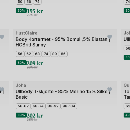
3
3
50
56
74
74
195
kr
30%
5
279
kr
Bilde
HustClaire
Jo
Outlet
Ou
1
Body Kortermet - 95% Bomull,5% Elastan |
Ul
HCBritt Sunny
av
5
3
56
62
68
74
80
86
3
209
kr
30%
299
kr
Bild
Joha
Qu
Outlet
Ou
1
 |
Ullbody T-skjorte - 85% Merino 15% Silke |
To
Basic
Ta
av
4
56-62
68-74
86-92
98-104
6
202
kr
30%
4
289
kr