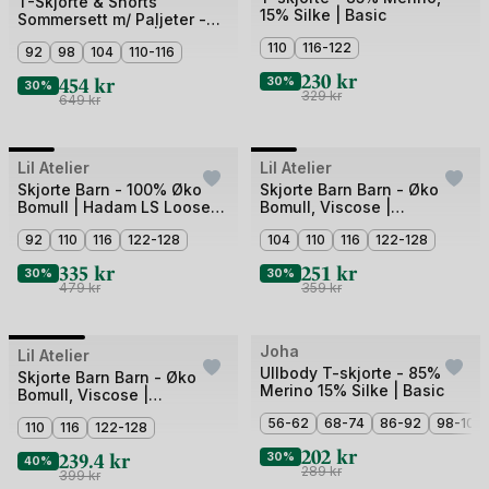
1
T-Skjorte & Shorts
15% Silke | Basic
fokus på bærekraft og barnevennlig design.
Sommersett m/ Paljeter -
av
100% Øko Bomull | Famo
110
116-122
3
92
98
104
110-116
Puff Set
Bruk
På Stell sitronsåpe
for å få bort flekker som vanligvis
230
kr
454
kr
30%
30%
ikke lar seg vaske.
329
kr
649
kr
Bilde
Bilde
Lil Atelier
Outlet
Lil Atelier
Outlet
1
1
Skjorte Barn - 100% Øko
Skjorte Barn Barn - Øko
Bomull | Hadam LS Loose
Bomull, Viscose |
av
av
Shirt
NMMFIBERT SS LOOSE
5
92
110
116
122-128
5
104
110
116
122-128
SHIRT LIL
335
kr
251
kr
30%
30%
479
kr
359
kr
Bilde
Joha
Lil Atelier
Outlet
Outlet
Ullbody T-skjorte - 85%
1
Skjorte Barn Barn - Øko
Merino 15% Silke | Basic
Bomull, Viscose |
av
NMMDARKO SS LOOSE
56-62
68-74
86-92
98-104
3
110
116
122-128
SHIRT LIL
202
kr
239.4
kr
30%
40%
289
kr
399
kr