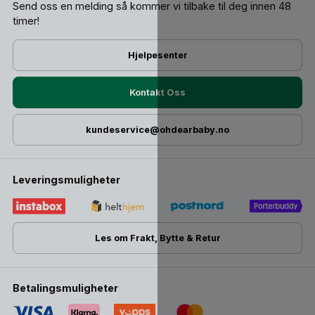
Send oss ​​en melding så kommer vi tilbake til deg innen 48
timer!
Hjelpesenter
Kontakt Oss
kundeservice@ohdearbaby.no
Leveringsmuligheter
Les om Frakt, Bytte & Retur
Betalingsmuligheter