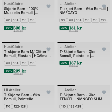
Bilde
Bilde
HustClaire
Outlet
Lil Atelier
Outlet
1
1
Skjorte Barn - 100%
T-skjort Barn - Øko Bomull |
Musselin Bomull |
NMFGAYO
av
av
HCRasser Muslin
3
92
104
110
116
4
92
98
104
110
116
122-12
300
kr
181
kr
30%
30%
429
kr
259
kr
Bilde
Bilde
HustClaire
Outlet
Lil Atelier
Outlet
1
1
T-skjorte Barn M/ Glitter -
T-Skjorte Barn - Øko
Bomull, Elastan | HCAlma
Bomull, Pointelle |
av
av
Rainbow
NMFHALDIS
167
kr
3
98
104
110
116
3
30%
239
kr
209
kr
30%
299
kr
Bilde
Bilde
Lil Atelier
Outlet
Lil Atelier
Outlet
1
1
T-Skjorte Barn - Øko
T-Skjorte Barn - Øko
Bomull, Pointelle |
TENCEL | NMNGEO SLIM
av
av
NMFHALDIS SS SLIM TOP
TOP LIL
3
110
122-128
3
110
122-128
LIL