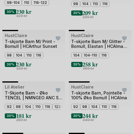
98-104
110
116-122
3
98
104
110
116
230
kr
209
kr
30%
30%
329
kr
299
kr
+1
Bilde
Bilde
HustClaire
Outlet
HustClaire
Outlet
1
1
T-skjorte Barn M/ Print -
T-skjorte Barn M/ Glitter -
Bomull | HCArthur Sunset
Bomull, Elastan | HCAlma
av
av
Ice cream
4
98
104
110
116
4
104
104-110
116
230
kr
258
kr
30%
30%
329
kr
369
kr
Bilde
Bilde
Lil Atelier
Outlet
HustClaire
Outlet
1
1
T-Skjorte Barn - Øko
T-skjorte Barn, Pointelle -
TENCEL | NMNGEO ANC SS
100% Øko Bomull | HCAlma
av
av
SLIM TOP LIL
4
92
98
104
110
116
122-128
3
92
98
104
110
116
181
kr
244
kr
30%
30%
259
kr
349
kr