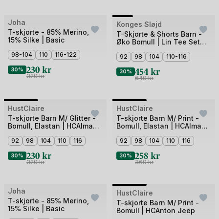
Bilde
Joha
Outlet
Konges Sløjd
Outlet
T-skjorte - 85% Merino,
1
T-Skjorte & Shorts Barn -
15% Silke | Basic
Øko Bomull | Lin Tee Set
av
GOTS
98-104
110
116-122
5
92
98
104
110-116
230
kr
454
kr
30%
30%
329
kr
649
kr
Bilde
Bilde
HustClaire
Outlet
HustClaire
Outlet
1
1
T-skjorte Barn M/ Glitter -
T-skjorte Barn M/ Print -
Bomull, Elastan | HCAlma
Bomull, Elastan | HCAlma
av
av
Mermaid
Ice cream
3
92
98
104
110
116
3
92
98
104
110
116
230
kr
258
kr
30%
30%
329
kr
369
kr
Bilde
Joha
Outlet
HustClaire
Outlet
T-skjorte - 85% Merino,
1
T-skjorte Barn M/ Print -
15% Silke | Basic
Bomull | HCAnton Jeep
av