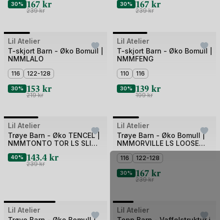
167
kr
167
kr
30%
30%
239
kr
239
kr
Bilde
Bilde
Lil Atelier
Outlet
Lil Atelier
Outlet
1
1
T-skjort Barn - Øko Bomull |
T-skjort Barn - Øko Bomull |
NMMLALO
NMMFENG
av
av
4
116
122-128
3
110
116
153
kr
139
kr
30%
30%
219
kr
199
kr
Bilde
Bilde
Lil Atelier
Outlet
Lil Atelier
Outlet
1
1
Trøye Barn - Øko TENCEL |
Trøye Barn - Øko Bomull |
NMMTONTO TOR LS SLIM
NMMORVILLE LS LOOSE
av
av
TOP LIL
TOP LIL
143.4
kr
3
40%
4
116
122-128
239
kr
167
kr
30%
239
kr
Bilde
Bilde
Lil Atelier
Outlet
Lil Atelier
Outlet
Trøye Barn - Øko Bomull |
Topp Barn - Vaffelstruktur i