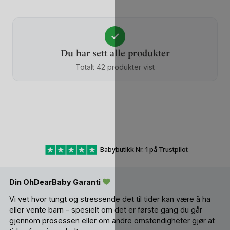
✓
Du har sett alle produkter
Totalt 42 produkter vist
Babybutikk Nr. 1 på Trustpilot
Din OhDearBaby Garanti
Vi vet hvor tungt og stressende det til tider kan være å ha
eller vente barn – spesielt om det er første gang du går
gjennom prosessen eller om andre omstendigheter gjør at