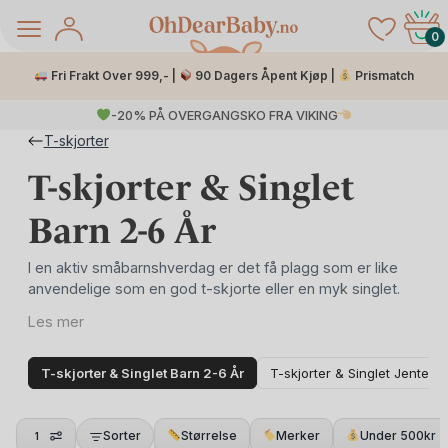
Skip
to
0
content
Fri Frakt Over 999,- |
90 Dagers Åpent Kjøp |
Prismatch
-20% PÅ OVERGANGSKO FRA VIKING
T-skjorter
T-skjorter & Singlet
Barn 2-6 År
I en aktiv småbarnshverdag er det få plagg som er like
anvendelige som en god t-skjorte eller en myk singlet.
Les mer
å Salg
Hos OhDearBaby.no finner du et håndplukket utvalg av
T-skjorter & Singlet Barn 2-6 År
T-skjorter & Singlet Jente
kortermede overdeler i størrelse 92 til 128, for barn
mellom 2 og 6 år. Plaggene er laget i økologisk bomull
som er myk, pustende og skånsom mot sensitiv hud, et
Sorter
Størrelse
Merker
Under 500kr
1
trygt valg for både barnet og miljøet.