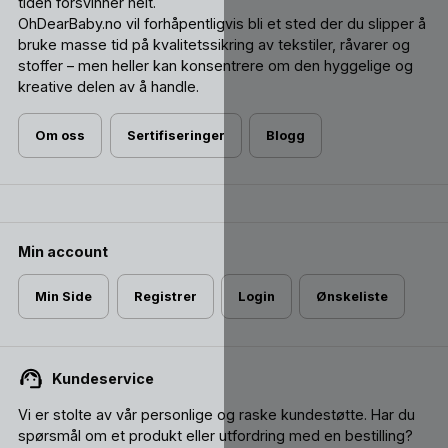
tiden forsvinner helt.
OhDearBaby.no vil forhåpentligvis bli et sted der du slipper å
bruke masse tid på kvalitetssikring av tekstiler, råvarer og
stoffer – men heller kan konsentrere om den hyggelige og
kreative delen av å handle.
Om oss
Sertifiseringer
Blogg
Min account
Min Side
Registrer
Login
Ønskeliste
Kundeservice
Vi er stolte av vår personlige og raske kundestøtte. Har du
spørsmål om et produkt eller utfordring med en bestilling?