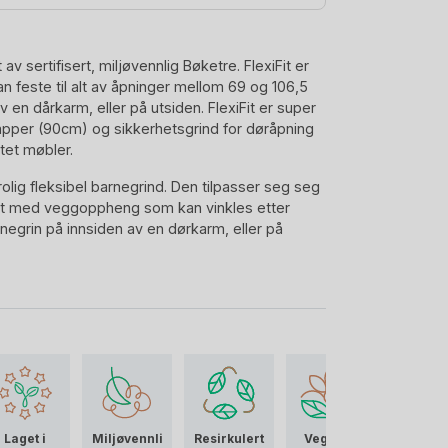
av sertifisert, miljøvennlig Bøketre. FlexiFit er
an feste til alt av åpninger mellom 69 og 106,5
 en dårkarm, eller på utsiden. FlexiFit er super
apper (90cm) og sikkerhetsgrind for døråpning
tet møbler.
rolig fleksibel barnegrind. Den tilpasser seg seg
tyrt med veggoppheng som kan vinkles etter
egrin på innsiden av en dørkarm, eller på
gjør det mulig å sette opp FlexiFit
eller vegger ikke står parallelt mot hverandre.
 at hele grinden kan tas av og på, også etter
søk, eller har gått over på robotstøvsuger
en laget av miljøvennlig sertifisert (FSC) Bøketre
 – Sikkerhet først!
Laget i
Miljøvennli
Resirkulert
Vegansk
apt for å gi ditt barn den beste trygghet. Fra