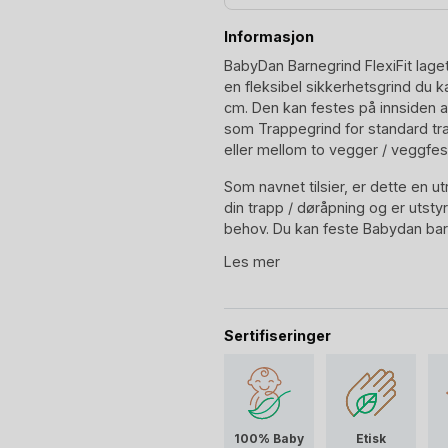
Informasjon
BabyDan Barnegrind FlexiFit laget 
en fleksibel sikkerhetsgrind du k
cm. Den kan festes på innsiden av
som Trappegrind for standard tr
eller mellom to vegger / veggfes
Som navnet tilsier, er dette en ut
din trapp / døråpning og er uts
behov. Du kan feste Babydan barn
utsiden. Den fleksible vinklingen 
Les mer
sikkerhetsgrind skrått om karmer 
En annen fantastisk egenskap, er
montering! Supert når man har be
Sertifiseringer
I fargen tre / hvit, er selve grind
fra Europa med hvite oppheng.
BabyDan Trappegrind
100% Baby
Etisk
BabyDan FlexiFit barnegrind er sk