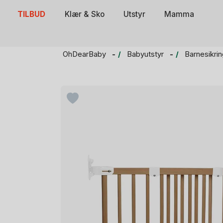
Skip
TILBUD
Klær & Sko
Utstyr
Mamma
to
content
OhDearBaby
Babyutstyr
Barnesikrin