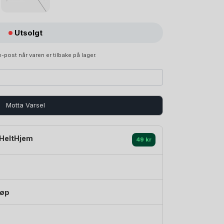
Utsolgt
-post når varen er tilbake på lager.
Motta Varsel
HeltHjem
49 kr
jøp