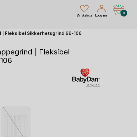
0
Ønskeliste
Logg inn
 | Fleksibel Sikkerhetsgrind 69-106
ppegrind | Fleksibel
-106
g
ærende
BabyDan
kr.