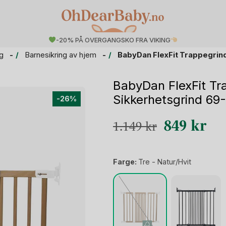
-20% PÅ OVERGANGSKO FRA VIKING
g
Barnesikring av hjem
BabyDan FlexFit Trappegrind
BabyDan FlexFit Tra
Sikkerhetsgrind 69
-26%
Opprinneli
Nåv
849
kr
1.149
kr
pris
pris
var:
er:
Farge:
Tre - Natur/Hvit
1.149 kr.
849 