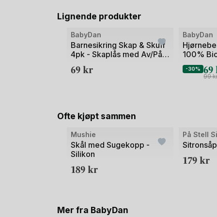
Lignende produkter
Bilde
BabyDan
BabyDan
1
Barnesikring Skap & Skuff
Hjørnebes
4pk - Skaplås med Av/På
100% Bio
av
funksjon
69
kr
69
2
-30%
99
k
Ofte kjøpt sammen
Bilde
Bilde
Mushie
På Stell 
1
1
Skål med Sugekopp -
Sitronså
Silikon
av
av
179
kr
189
kr
2
2
Mer fra BabyDan