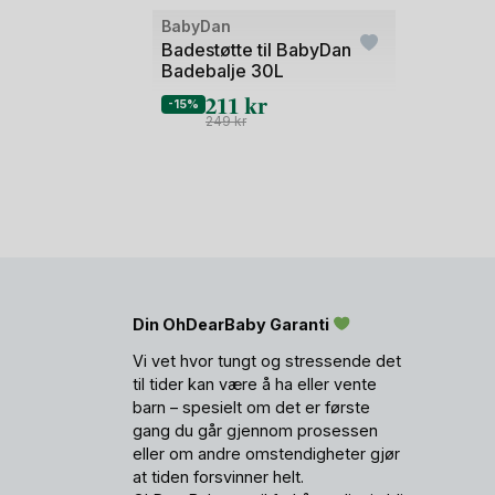
Bilde
BabyDan
1
Badestøtte til BabyDan
Badebalje 30L
av
211
kr
2
-15%
249
kr
Din OhDearBaby Garanti
Vi vet hvor tungt og stressende det
til tider kan være å ha eller vente
barn – spesielt om det er første
gang du går gjennom prosessen
eller om andre omstendigheter gjør
at tiden forsvinner helt.