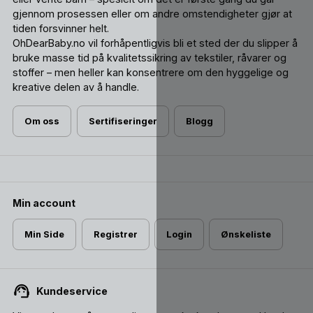
gjennom prosessen eller om andre omstendigheter gjør at
tiden forsvinner helt.
OhDearBaby.no vil forhåpentligvis bli et sted der du slipper å
bruke masse tid på kvalitetssikring av tekstiler, råvarer og
stoffer – men heller kan konsentrere om den hyggelige og
kreative delen av å handle.
Om oss
Sertifiseringer
Blogg
Min account
Min Side
Registrer
Login
Ønskeliste
Kundeservice