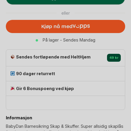
Skap
&
eller
Skuff
4pk
Kjøp nå med
-
Skaplås
På lager - Sendes Mandag
med
Av/På
funksjon
Sendes fortløpende med HeltHjem
49 kr
antall
90 dager returrett
Gir 6 Bonuspoeng ved kjøp
Informasjon
BabyDan Barnesikring Skap & Skuffer. Super allsidig skaplås