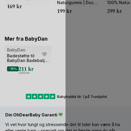
Naturgummi | Duck
100% Naturl
169
kr
av
av
Bath Toy
400ml
199
kr
299
kr
2
2
Mer fra BabyDan
Bilde
BabyDan
1
Badestøtte til
BabyDan Badebalje
av
30L
211
kr
2
-15%
249
kr
Babybutikk Nr. 1 på Trustpilot
Din OhDearBaby Garanti
Vi vet hvor tungt og stressende det til tider kan være å ha
eller vente barn – spesielt om det er første gang du går