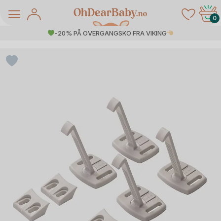
Skip
to
0
content
-20% PÅ OVERGANGSKO FRA VIKING
å Salg