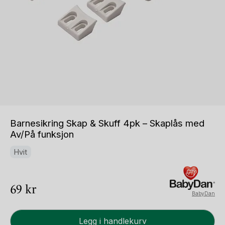
Barnesikring Skap & Skuff 4pk – Skaplås med
Av/På funksjon
Hvit
69
kr
BabyDan
Barnesikring
Legg i handlekurv