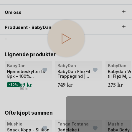
Om oss
Produsent - BabyDan
Lignende produkter
Bilde
BabyDan
BabyDan
BabyDan
1
Hjørnebeskytter til
BabyDan FlexFit
Babydan V
8pk - 100%
Trappegrind |
til Flex M, L
av
Biobasert
Fleksibel
XXL | Extra 
69
kr
749
kr
275
kr
-30%
2
Sikkerhetsgrind 69-
Frame
99
kr
106
Ofte kjøpt sammen
Bilde
Bilde
Mushie
Fanga Fontana
Mushie
1
1
Snack Kopp - Silikon
Badeleke i
Baby Body L