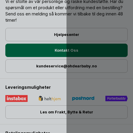
Vi er stolte av vår personlige og raske kundestøtte. Har du
spørsmål om et produkt eller utfordring med en bestilling?
Send oss ​​en melding så kommer vi tilbake til deg innen 48
timer!
Hjelpesenter
Kontakt Oss
kundeservice@ohdearbaby.no
Leveringsmuligheter
Les om Frakt, Bytte & Retur