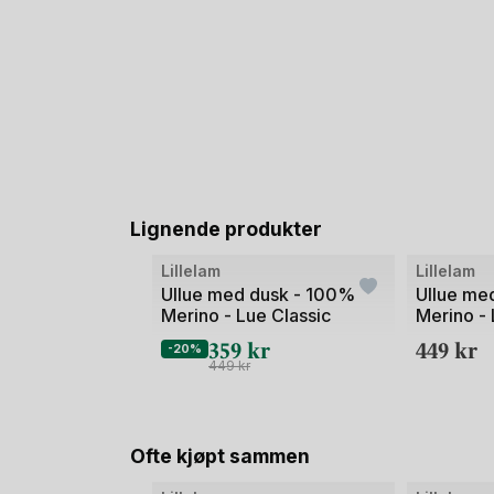
Lignende produkter
Bilde
Bilde
Lillelam
Lillelam
1
1
Ullue med dusk - 100%
Ullue me
Merino - Lue Classic
Merino - 
av
av
359
kr
449
kr
2
2
-20%
449
kr
Ofte kjøpt sammen
Bilde
Bilde