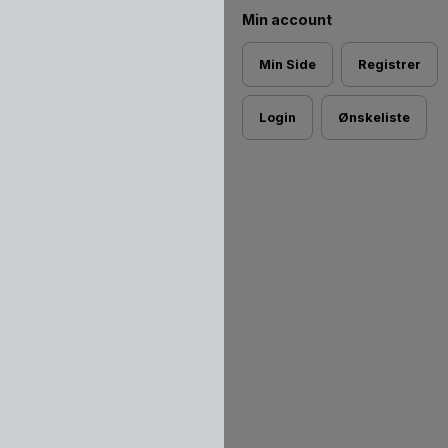
Min account
Min Side
Registrer
Login
Ønskeliste