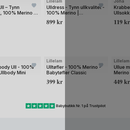
Lillelam
Joha
1
ll – Tynn
Ulldress - Tynn ullkvalitet -
Krabbes
et, 100% Merino –
100% Merino |
Ullsokk
av
Classic
Sparkedress Tynn Classic
899
kr
119
kr
2
Bilde
Bilde
Lillelam
Lillelam
1
1
ody Ull - 100%
Ulltøfler - 100% Merino -
Ullue 
Ullbody Mini
Babytøfler Classic
Merino 
av
av
399
kr
449
kr
2
2
Babybutikk Nr. 1 på Trustpilot