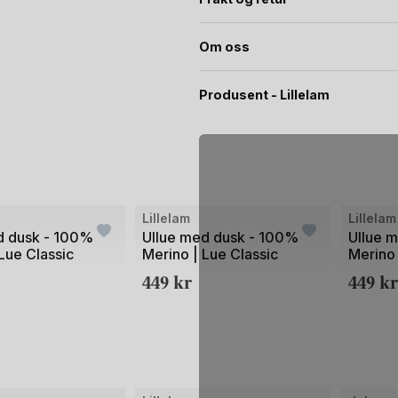
Om oss
Produsent - Lillelam
Bilde
Bilde
Lillelam
Lillelam
1
1
d dusk - 100%
Ullue med dusk - 100%
Ullue 
Lue Classic
Merino | Lue Classic
Merino 
av
av
449
kr
449
kr
2
2
Bilde