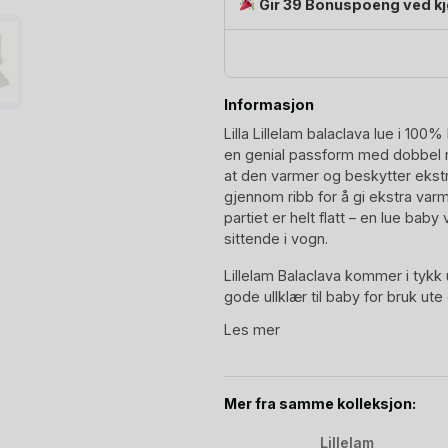
Gir 39 Bonuspoeng ved k
Informasjon
Lilla Lillelam balaclava lue i 100% 
en genial passform med dobbel r
at den varmer og beskytter ekstra
gjennom ribb for å gi ekstra var
partiet er helt flatt – en lue baby
sittende i vogn.
Lillelam Balaclava kommer i tykk ul
gode ullklær til baby for bruk ute
av
Lillelam Classic kolleksjonen
. 
Les mer
Luen i fargen Plomme, har en fin, 
Lillelam Ull:
Mer fra samme kolleksjon:
Lillelam Balaclava Classic er str
Lillelam