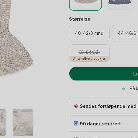
Størrelse:
40-42/3 mnd
44-46/6
52-54/3år
Alternative produkter
Balaclava
Le
Ull
-
På 
100%
Merino
Sendes fortløpende med 
|
Classic
antall
90 dager returrett