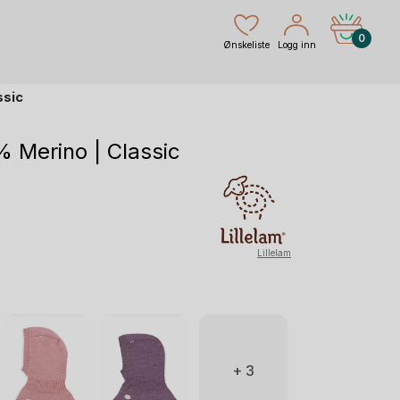
0
Ønskeliste
Logg inn
ssic
% Merino | Classic
Lillelam
+ 3