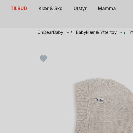
Skip
TILBUD
Klær & Sko
Utstyr
Mamma
to
content
OhDearBaby
Babyklær & Yttertøy
Y