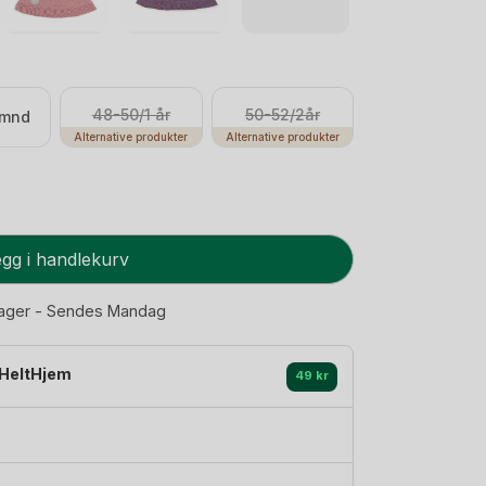
48-50/1 år
50-52/2år
 mnd
Alternative produkter
Alternative produkter
gg i handlekurv
lager - Sendes Mandag
HeltHjem
49 kr