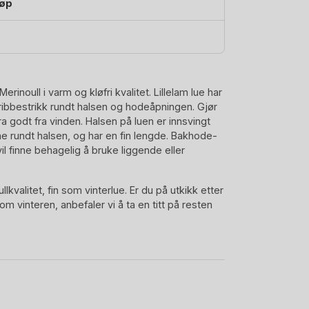
jøp
Merinoull i varm og kløfri kvalitet. Lillelam lue har
ibbestrikk rundt halsen og hodeåpningen. Gjør
 godt fra vinden. Halsen på luen er innsvingt
me rundt halsen, og har en fin lengde. Bakhode-
 vil finne behagelig å bruke liggende eller
lkvalitet, fin som vinterlue. Er du på utkikk etter
 om vinteren, anbefaler vi å ta en titt på resten
Her finner du alt fra ulldress til ullvotter.
nokså mørk og dyp lillafarge. Utrolig fin!
ikket i Woolmark Super-Soft Merinoull, som er av