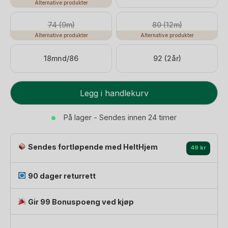
Alternative produkter
74 (9m)
80 (12m)
Alternative produkter
Alternative produkter
18mnd/86
92 (2år)
Ulldress
Legg i handlekurv
-
Tykk
På lager - Sendes innen 24 timer
ullkvalitet
-
Sendes fortløpende med HeltHjem
100%
49 kr
Merino
|
90 dager returrett
Sparkedress
Classic
Gir 99 Bonuspoeng ved kjøp
antall