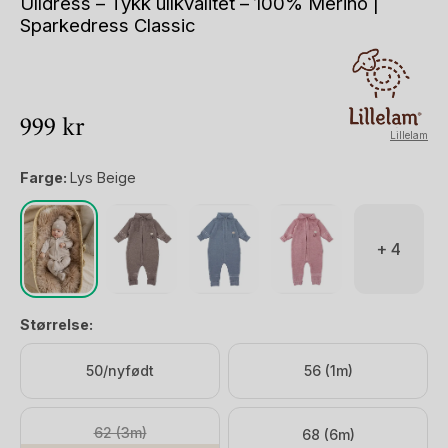
Ulldress – Tykk ullkvalitet – 100% Merino |
Sparkedress Classic
999
kr
Lillelam
Farge:
Lys Beige
+ 4
Størrelse:
50/nyfødt
56 (1m)
62 (3m)
68 (6m)