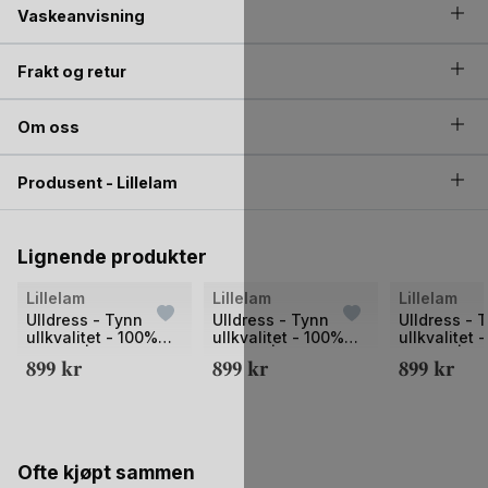
Vaskeanvisning
Frakt og retur
Om oss
Produsent - Lillelam
Lignende produkter
Lillelam
Lillelam
Lillelam
Ulldress - Tynn
Ulldress - Tynn
Ulldress - 
ullkvalitet - 100%
ullkvalitet - 100%
ullkvalitet 
Merino |
Merino |
Merino |
899
kr
899
kr
899
kr
Sparkedress Tynn
Sparkedress Tynn
Sparkedres
Classic
Classic
Classic
Ofte kjøpt sammen