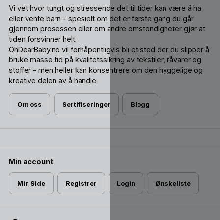
Vi vet hvor tungt og stressende det til tider kan være å ha
eller vente barn – spesielt om det er første gang du går
gjennom prosessen eller om andre omstendigheter gjør at
tiden forsvinner helt.
OhDearBaby.no vil forhåpentligvis bli et sted der du slipper å
bruke masse tid på kvalitetssikring av tekstiler, råvarer og
stoffer – men heller kan konsentrere om den hyggelige og
kreative delen av å handle.
Om oss
Sertifiseringer
Blogg
Min account
Min Side
Registrer
Login
Ønskeliste