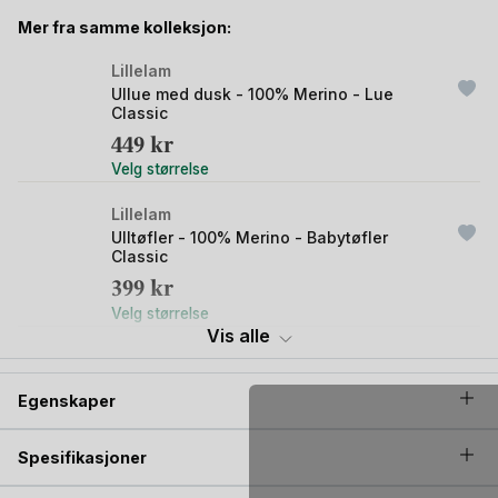
Mer fra samme kolleksjon:
TEC (Total Easy Care) er kvae-basert Superwash uten bruk
av plast. Så selv om Lillelam dress tåler maskinvask, er det
Lillelam
ingen plasthinne som dekker ullfibrene. Ull-superkreftene
Ullue med dusk - 100% Merino - Lue
bevares. Denne sparkedressen er derfor både
Classic
temperaturregulerende, antibakteriell og selvrensende.
449
kr
Velg størrelse
Woolmark Ull – kvalitetsull som er strengt kontrollert. Både i
henhold til rettferdig, etisk produksjon og kvalitet.
Lillelam
Ulltøfler - 100% Merino - Babytøfler
Classic
399
kr
Velg størrelse
Vis alle
Lillelam
Balaclava Ull - 100% Merino | Classic
Egenskaper
399
kr
Velg størrelse
Spesifikasjoner