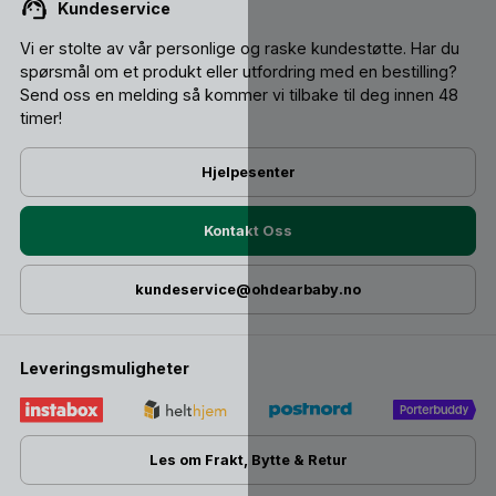
Kundeservice
Vi er stolte av vår personlige og raske kundestøtte. Har du
spørsmål om et produkt eller utfordring med en bestilling?
Send oss ​​en melding så kommer vi tilbake til deg innen 48
timer!
Hjelpesenter
Kontakt Oss
kundeservice@ohdearbaby.no
Leveringsmuligheter
Les om Frakt, Bytte & Retur