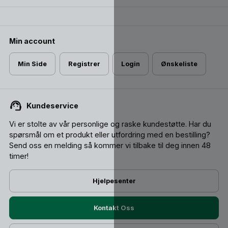
Min account
Min Side
Registrer
Login
Ønskeliste
Kundeservice
Vi er stolte av vår personlige og raske kundestøtte. Har du
spørsmål om et produkt eller utfordring med en bestilling?
Send oss ​​en melding så kommer vi tilbake til deg innen 48
timer!
Hjelpesenter
Kontakt Oss