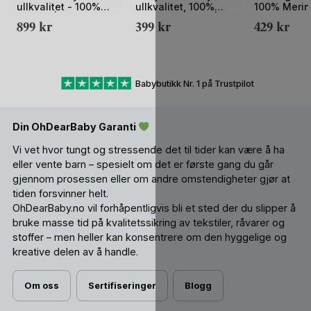
ullkvalitet - 100%
ullkvalitet, 100%
100% Merin
Merino |
Merino – Helårs |
Ullbody Min
899
kr
399
kr
429
kr
Sparkedress Tynn
Classic
Classic
Babybutikk Nr. 1 på Trustpilot
Din OhDearBaby Garanti
Vi vet hvor tungt og stressende det til tider kan være å ha
eller vente barn – spesielt om det er første gang du går
gjennom prosessen eller om andre omstendigheter gjør at
tiden forsvinner helt.
OhDearBaby.no vil forhåpentligvis bli et sted der du slipper å
bruke masse tid på kvalitetssikring av tekstiler, råvarer og
stoffer – men heller kan konsentrere om den hyggelige og
kreative delen av å handle.
Om oss
Sertifiseringer
Blogg