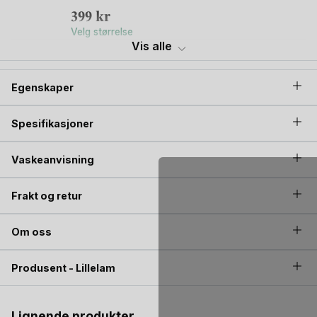
399
kr
Velg størrelse
Vis alle
Lillelam
Ullvotter - 100% Merino | Votter Classic
Egenskaper
399
kr
Velg størrelse
Spesifikasjoner
Lillelam
Balaclava Ull - 100% Merino | Classic
Vaskeanvisning
449
kr
Velg størrelse
Frakt og retur
Lillelam
Om oss
Ullhals Barn - Strikket
349
kr
Produsent - Lillelam
Velg størrelse
Lignende produkter