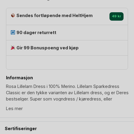
ullkvalitet
-
Sendes fortløpende med HeltHjem
100%
49 kr
Merino
|
90 dager returrett
Sparkedress
Classic
Gir 99 Bonuspoeng ved kjøp
antall
Informasjon
Rosa Lillelam Dress i 100% Merino. Lillelam Sparkedress
Classic er den tykke varianten av Lillelam dress, og er Deres
bestselger. Super som vogndress / kjøredress, eller
kosedress på vinteren. Sparkedress Classic lukkes med en
Les mer
sentrert glidelås, har en søt krage og kommer med elastisk
ribbestrikk rundt håndledd og ankler. Mansjetter og ankler
er designet med god lengde; brettes ned i det baby vokser.
Sertifiseringer
Lillelam ulldress skal kunne vare hele vintersesongen.