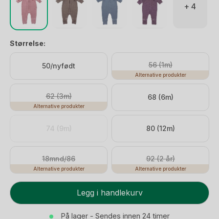
+ 4
Størrelse:
56 (1m)
50/nyfødt
Alternative produkter
62 (3m)
68 (6m)
Alternative produkter
74 (9m)
80 (12m)
18mnd/86
92 (2 år)
Alternative produkter
Alternative produkter
Ulldress
Legg i handlekurv
-
Tykk
På lager - Sendes innen 24 timer