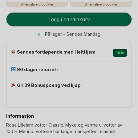
Alternative produkter
Alternative produkter
Ullvotter
Legg i handlekurv
-
100%
På lager - Sendes Mandag
Merino
|
Sendes fortløpende med HeltHjem
Votter
49 kr
Classic
antall
90 dager returrett
Gir 39 Bonuspoeng ved kjøp
Informasjon
Rosa Lillelam votter Classic. Myke og varme ullvotter av
100% Merino. Vottene har lange mansjetter i elastisk
ribbestrikk, slik at mansjetter kan brettes ned eller godt