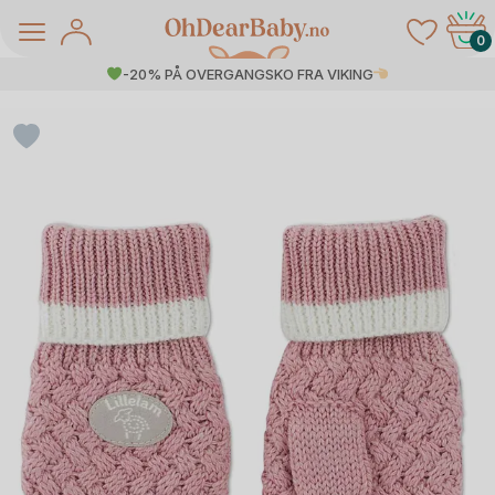
Skip
to
0
content
-20% PÅ OVERGANGSKO FRA VIKING
å Salg