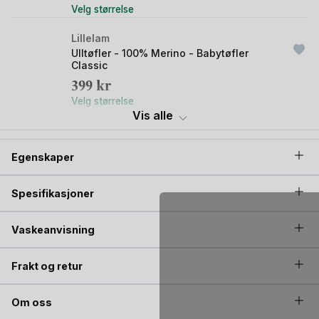
Velg størrelse
Lillelam
Ulltøfler - 100% Merino - Babytøfler
Classic
399
kr
Velg størrelse
Vis alle
Lillelam
Ullue med dusk - 100% Merino - Lue
Egenskaper
Classic
449
kr
Spesifikasjoner
Velg størrelse
Lillelam
Vaskeanvisning
Balaclava Ull - 100% Merino | Classic
449
kr
Frakt og retur
Velg størrelse
Om oss
Lillelam
Ullbukse - Tykk ullongs - 100% Merino -