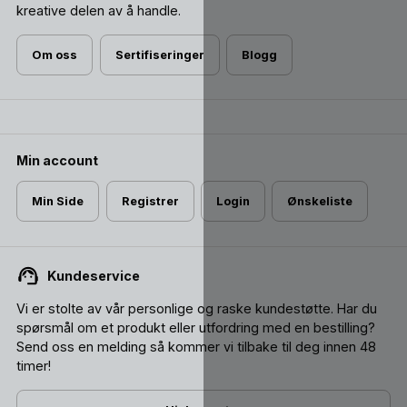
kreative delen av å handle.
Om oss
Sertifiseringer
Blogg
Min account
Min Side
Registrer
Login
Ønskeliste
Kundeservice
Vi er stolte av vår personlige og raske kundestøtte. Har du
spørsmål om et produkt eller utfordring med en bestilling?
Send oss ​​en melding så kommer vi tilbake til deg innen 48
timer!