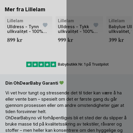
Mer fra Lillelam
Bilde
Bilde
Bilde
Lillelam
Lillelam
Lillelam
1
1
1
Ulldress - Tynn
Ulldress - Tykk
Babylue Ull
ullkvalitet - 100%
ullkvalitet - 100%
ullkvalitet,
av
av
av
Merino |
Merino |
Merino – He
899
kr
999
kr
399
kr
2
2
2
Sparkedress Tynn
Sparkedress Classic
Classic
Classic
Babybutikk Nr. 1 på Trustpilot
Din OhDearBaby Garanti
Vi vet hvor tungt og stressende det til tider kan være å ha
eller vente barn – spesielt om det er første gang du går
gjennom prosessen eller om andre omstendigheter gjør at
tiden forsvinner helt.
OhDearBaby.no vil forhåpentligvis bli et sted der du slipper å
bruke masse tid på kvalitetssikring av tekstiler, råvarer og
stoffer – men heller kan konsentrere om den hyggelige og