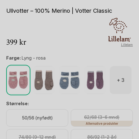
Ullvotter – 100% Merino | Votter Classic
399
kr
Lillelam
Farge:
Lyng - rosa
+ 3
Størrelse:
62/68 (3-6 mnd)
50/56 (nyfødt)
Alternative produkter
74/80 (9-12 mnd)
86/92 (1-2 år)