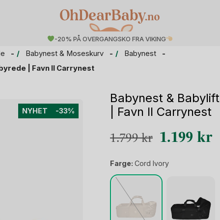
-20% PÅ OVERGANGSKO FRA VIKING
le
Babynest & Moseskurv
Babynest
byrede | Favn II Carrynest
Babynest & Babylift
| Favn II Carrynest
NYHET
-33%
Opprinneli
N
1.199
kr
1.799
kr
pris
p
Farge:
Cord Ivory
var:
e
1.799 kr.
1