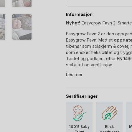
Informasjon
Nyhet!
Easygrow Favn 2: Smarter
Easygrow Favn 2 er den oppgrad
Easygrow Favn. Med et
oppdate
tilbehør som
solskjerm & cover
, 
som ønsker fleksibilitet og tryg
Testet og godkjent etter EN 1466:
stabilitet og ventilasjon.
Les mer
Sertifiseringer
100% Baby
Etisk
M
Trygt
produsert