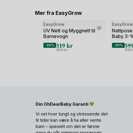
Mer fra EasyGrow
Bilde
Bilde
EasyGrow
EasyGro
1
1
UV Nett og Myggnett til
Nattpose 
Barnevogn
Baby 3-1
av
av
319
kr
59
2
2
-20%
-20%
399
kr
749
Din OhDearBaby Garanti
Vi vet hvor tungt og stressende det
til tider kan være å ha eller vente
barn – spesielt om det er første
gang du går gjennom prosessen