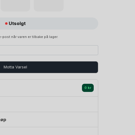
Utsolgt
-post når varen er tilbake på lager.
Motta Varsel
0 kr
jøp