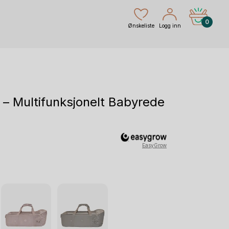
0
Ønskeliste
Logg inn
 – Multifunksjonelt Babyrede
g
åværende
EasyGrow
ris
r:
.199 kr.