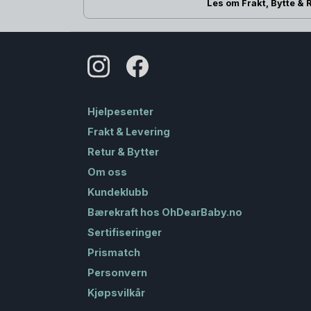
Les om Frakt, Bytte & 
Hjelpesenter
Frakt & Levering
Retur & Bytter
Om oss
Kundeklubb
Bærekraft hos OhDearBaby.no
Sertifiseringer
Prismatch
Personvern
Kjøpsvilkår