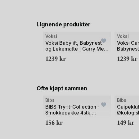
Lignende produkter
Bilde
Bilde
Voksi
Voksi
1
1
Voksi Babylift, Babynest
Voksi Car
og Lekematte | Carry Me
Babynest
av
av
Babylift
Fra nyfød
1239
kr
1239
kr
2
2
Ofte kjøpt sammen
Bilde
Bibs
Bibs
1
BIBS Try-it-Collection -
Gulpeklu
Smokkepakke 4stk,
Økologis
av
Naturgummi | 0-6 mnd
70x70
156
kr
149
kr
2