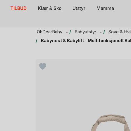
Skip
TILBUD
Klær & Sko
Utstyr
Mamma
to
content
OhDearBaby
Babyutstyr
Sove & Hvi
Babynest & Babylift – Multifunksjonelt Ba