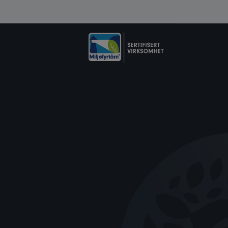
en til en hvileplass baby og du vil elske.
 tilbehør som gjør Favn 2 enda mer komplett.
cover som beskytter mot sol og vind, lekebøyle
eskinn
for ekstra varme, eller
Minimizer
for