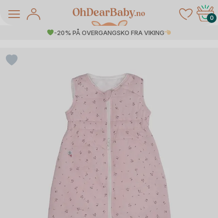
Skip
to
0
content
-20% PÅ OVERGANGSKO FRA VIKING
å Salg