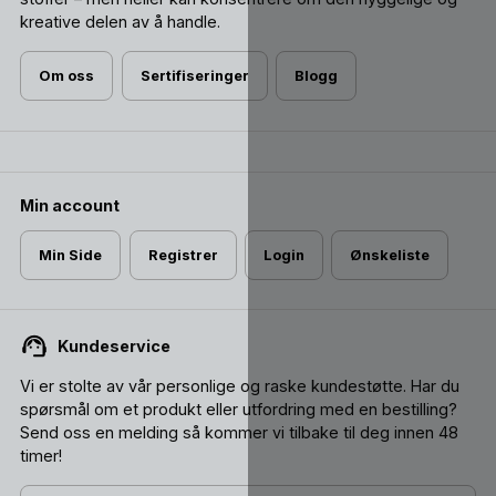
sovepose og swaddle. Følelse av å være omfavnet,
kreative delen av å handle.
pakket inn. En følelse av trygghet akkurat som inni
mammas mage. Støtter opp rundt hele kroppen.
Om oss
Sertifiseringer
Blogg
Det er babydyne uten risiko for å ende opp over hodet.
Nattpose gir din baby frie armer.
Min account
Min Side
Registrer
Login
Ønskeliste
Kundeservice
Vi er stolte av vår personlige og raske kundestøtte. Har du
spørsmål om et produkt eller utfordring med en bestilling?
Send oss ​​en melding så kommer vi tilbake til deg innen 48
timer!