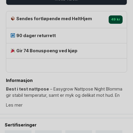
Sendes fortløpende med HeltHjem
49 kr
90 dager returrett
Gir 74 Bonuspoeng ved kjøp
Informasjon
Best i test nattpose
– Easygrow Nattpose Night Blomma
gir stabil temperatur, samt er myk og delikat mot hud. En
nattpose baby vil sove godt og lunt i. Easygrow nattpose er
Les mer
hyllet for sin mykhet samt gode evne til å holde en stabil
temperatur. Fremmer uavbrutt og bedre søvn. Night
nattpose har nakkeåpning og lengde, 85cm, tilpasset for å
Sertifiseringer
brukes som nattpose for baby i alderen 3 til 18 måneder.