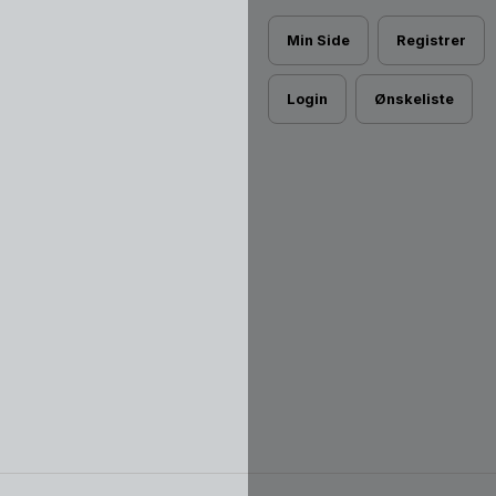
Min Side
Registrer
Login
Ønskeliste