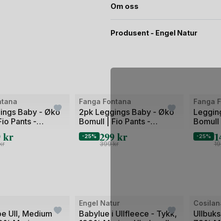
Om oss
Produsent - Engel Natur
Bilde
Bilde
ntana
Fanga Fontana
Fanga 
1
1
ings Baby - Øko
2pk Leggings Baby - Øko
Leggin
Fio Pants -
Bomull | Fio Pants -
Bomull 
av
av
ke
Gavepakke
9
kr
299
kr
1
2
2
-25%
-25%
kr
399
kr
1
Bilde
Engel Natur
Cosilan
1
e Ull, Medium
Babylue i Ullfleece - Tykk,
Ullbuks