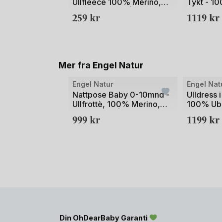
Ullfleece 100% Merino,
Tykt - 1
av
Ubehandlet Ull | Baby-
Ubehandle
259
kr
1119
kr
2
Bootees - Onesize (0-12
mnd)
Mer fra Engel Natur
Bilde
Engel Natur
Engel Nat
1
Nattpose Baby 0-10mnd -
Ulldress i
Ullfrottè, 100% Merino,
100% Ube
av
Ubehandlet | Baby
Hooded O
999
kr
1199
kr
2
Sleeping
Din OhDearBaby Garanti