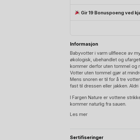
(0-
12
Gir 19 Bonuspoeng ved kj
mnd)
antall
Informasjon
Babyvotter i varm ullfleece av m
økologisk, ubehandlet og ufarget 
kommer derfor uten tommel og 
Votter uten tommel gjør at mind
Mens snoren er til for å tre vot
fast til dressen eller jakken. Aldri
I Fargen Nature er vottene strikk
kommer naturlig fra sauen.
Les mer
Engel Natur benytter kun økologis
sertifisert med markedest strenge
IVN BEST sertifikat. Dette fortell
produksjonen er økologisk, etisk 
Sertifiseringer