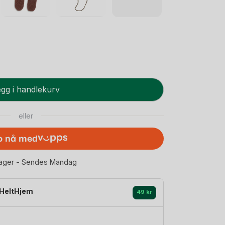
gg i handlekurv
eller
p nå med
lager - Sendes Mandag
HeltHjem
49 kr