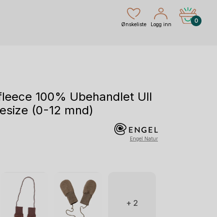
0
Ønskeliste
Logg inn
lfleece 100% Ubehandlet Ull
nesize (0-12 mnd)
Engel Natur
+ 2