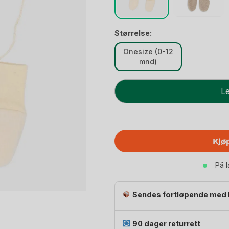
Størrelse:
Onesize (0-12
mnd)
Ullvotter
Le
Baby
-
Ullfleece
100%
Kjø
Ubehandlet
Ull
På 
|
Baby
Mittens
Sendes fortløpende med 
-
Onesize
90 dager returrett