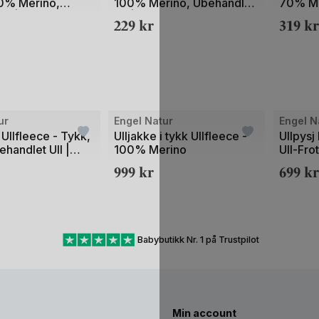
00% Merino,
100% Merino, Ubehandlet
70% Me
av
t | Felix
Ull | Baby Bonnet
Ubehand
229
kr
319
kr
2
Bilde
Bilde
ur
Engel Natur
Engel N
1
1
 Ullfleece - Tykk,
Ulljakke i tykk Ullfleece -
Ullpysj
handlet Ull |
100% Merino
Ull-Fro
av
av
verall
999
kr
699
kr
2
2
Babybutikk Nr. 1 på Trustpilot
Min account