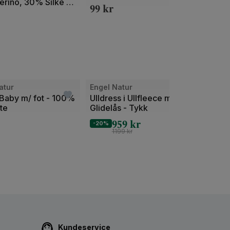
rino, 30% Silke –
Merin
av
99
kr
let Ull
299
2
Bilde
atur
Engel Natur
Engel
1
 Baby m/ fot - 100%
Ulldress i Ullfleece m/
Ullon
tte
Glidelås - Tykk
Ubeha
av
Legg
959
kr
299
2
-20%
1199
kr
Kundeservice