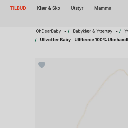
Skip
TILBUD
Klær & Sko
Utstyr
Mamma
to
content
OhDearBaby
Babyklær & Yttertøy
Y
Ullvotter Baby – Ullfleece 100% Ubehandle