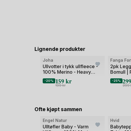
Lignende produkter
Bilde
Bilde
Joha
Fanga Fo
1
1
Ullvotter i tykk ullfleece -
2pk Legg
100% Merino - Heavy
Bomull | 
av
av
Basic
Gavepak
159
kr
29
2
2
-20%
-25%
199
kr
399
Ofte kjøpt sammen
Bilde
Engel Natur
Hvid
1
Ulltøfler Baby - Varm
Babytepp