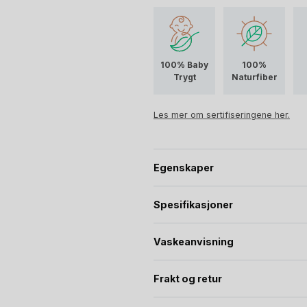
Merinoull uten syntetisk behandl
Dette garanterer at alt av
ullens
100% Baby
100%
Trygt
Naturfiber
Les mer om sertifiseringene her.
Egenskaper
Spesifikasjoner
Vaskeanvisning
Frakt og retur