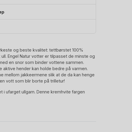
øp
ykeste og beste kvalitet: tettbørstet 100%
ull. Engel Natur votter er tilpasset de minste og
med en snor som binder vottene sammen.
re aktive hender kan holde bedre på varmen.
tene mellom jakkeermene slik at de da kan henge
 en vott som blir borte på trilletur!
et i ufarget ullgarn. Denne kremhvite fargen
k ull fra etisk produksjon. Deres ullklær er
ste tekstilsertifisering mtp Miljø og bærekraft.
er at sluttproduktet er 100% naturlig og at
og miljøansvarlig i alle ledd. Engel Natur bruker