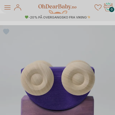
Skip
to
0
content
-20% PÅ OVERGANGSKO FRA VIKING
å Salg