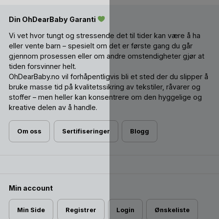
Din OhDearBaby Garanti
Vi vet hvor tungt og stressende det til tider kan være å ha
eller vente barn – spesielt om det er første gang du går
gjennom prosessen eller om andre omstendigheter gjør at
tiden forsvinner helt.
OhDearBaby.no vil forhåpentligvis bli et sted der du slipper å
bruke masse tid på kvalitetssikring av tekstiler, råvarer og
stoffer – men heller kan konsentrere om den hyggelige og
kreative delen av å handle.
Om oss
Sertifiseringer
Blogg
Min account
Min Side
Registrer
Login
Ønskeliste