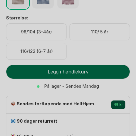
Størrelse:
98/104 (3-4år)
110/ 5 år
116/122 (6-7 år)
T-
Legg i handlekurv
skjorte
-
På lager - Sendes Mandag
85%
Merino,
Sendes fortløpende med HeltHjem
15%
49 kr
Silke
|
90 dager returrett
Basic
antall