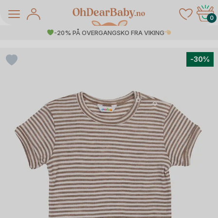
Skip
to
0
content
-20% PÅ OVERGANGSKO FRA VIKING
-30%
å Salg