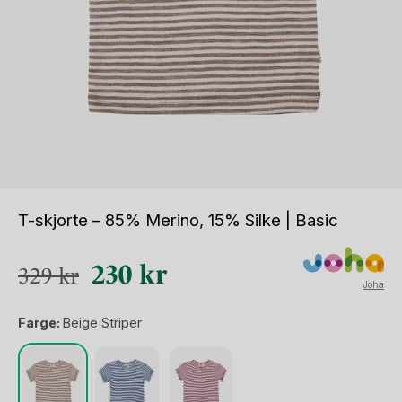
T-skjorte – 85% Merino, 15% Silke | Basic
Opprinnelig
Nåværende
230
kr
329
kr
Joha
pris
pris
Farge:
Beige Striper
var:
er:
329 kr.
230 kr.