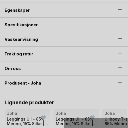
mix og match. Uansett, som sagt er denne garnblandingen
Egenskaper
like perfekt uansett mønster du går for.
Spesifikasjoner
Vaskeanvisning
Frakt og retur
Om oss
Produsent - Joha
Lignende produkter
Joha
Joha
Joha
Leggings Ull - 85%
Leggings Ull - 85%
Ullbody T-s
Merino, 15% Silke |
Merino, 15% Silke |
85% Merino