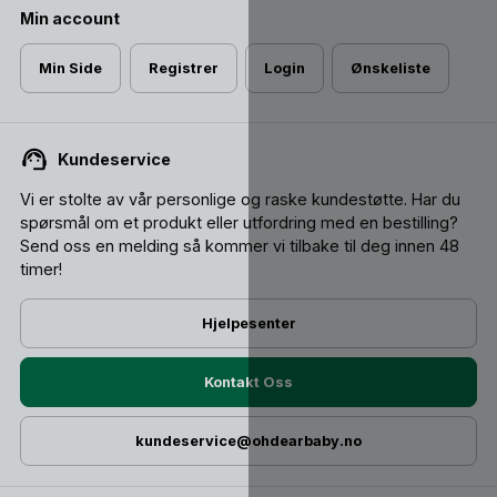
Min account
Min Side
Registrer
Login
Ønskeliste
Kundeservice
Vi er stolte av vår personlige og raske kundestøtte. Har du
spørsmål om et produkt eller utfordring med en bestilling?
Send oss ​​en melding så kommer vi tilbake til deg innen 48
timer!
Hjelpesenter
Kontakt Oss
kundeservice@ohdearbaby.no