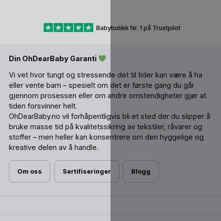
Babybutikk Nr. 1 på Trustpilot
Din OhDearBaby Garanti
Vi vet hvor tungt og stressende det til tider kan være å ha
eller vente barn – spesielt om det er første gang du går
gjennom prosessen eller om andre omstendigheter gjør at
tiden forsvinner helt.
OhDearBaby.no vil forhåpentligvis bli et sted der du slipper å
bruke masse tid på kvalitetssikring av tekstiler, råvarer og
stoffer – men heller kan konsentrere om den hyggelige og
kreative delen av å handle.
Om oss
Sertifiseringer
Blogg