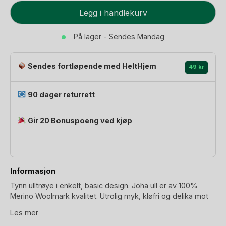
Ulltrøye
Legg i handlekurv
Langermet
-
På lager - Sendes Mandag
100%
Merino
Sendes fortløpende med HeltHjem
antall
49 kr
90 dager returrett
Gir 20 Bonuspoeng ved kjøp
Informasjon
Tynn ulltrøye i enkelt, basic design. Joha ull er av 100%
Merino Woolmark kvalitet. Utrolig myk, kløfri og delika mot
hud ull, som er kvalitetsgodkjent. Trøyen har et helt enkelt
Les mer
design. Lange ermer med elastiske mansjetter og o-hals.