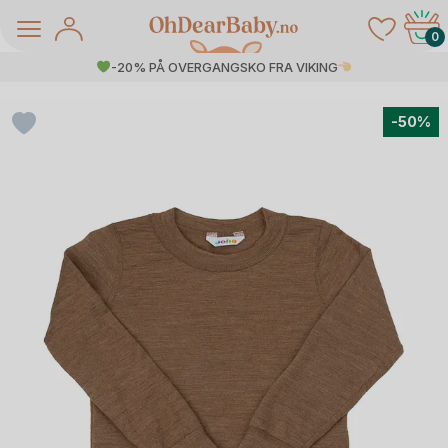
Skip
to
0
content
-20% PÅ OVERGANGSKO FRA VIKING
-50%
å Salg