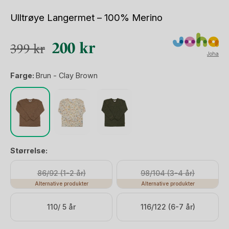
Ulltrøye Langermet – 100% Merino
Opprinnelig
Nåværende
200
kr
399
kr
Joha
pris
pris
Farge:
Brun - Clay Brown
var:
er:
399 kr.
200 kr.
Størrelse:
86/92 (1-2 år)
98/104 (3-4 år)
Alternative produkter
Alternative produkter
110/ 5 år
116/122 (6-7 år)