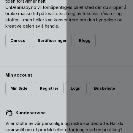
tiden forsvinner helt.
OhDearBaby.no vil forhåpentligvis bli et sted der du slipper å
bruke masse tid på kvalitetssikring av tekstiler, råvarer og
stoffer – men heller kan konsentrere om den hyggelige og
kreative delen av å handle.
Om oss
Sertifiseringer
Blogg
Min account
Min Side
Registrer
Login
Ønskeliste
Kundeservice
Vi er stolte av vår personlige og raske kundestøtte. Har du
spørsmål om et produkt eller utfordring med en bestilling?