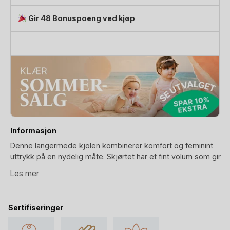
-
Lou
Gir 48 Bonuspoeng ved kjøp
Terry
Sweat
Dress
antall
Informasjon
Denne langermede kjolen kombinerer komfort og feminint
uttrykk på en nydelig måte. Skjørtet har et fint volum som gir
bevegelse og liv, mens den elastiske cutlinen sørger for en
Les mer
flatterende passform som samtidig er behagelig å ha på.
Kjolen er laget av 90% økologisk bomull og 10% polyester,
Sertifiseringer
og er GOTS-sertifisert, noe som garanterer en bærekraftig
og miljøvennlig produksjon. Den kremhvite fargen med små
hjerter gjør kjolen både søt og tidløs, perfekt for både