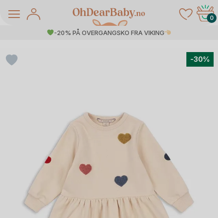
Skip
to
0
content
-20% PÅ OVERGANGSKO FRA VIKING
-30%
å Salg