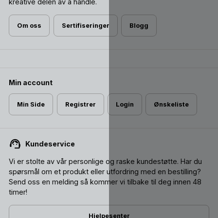
kreative delen av å handle.
Om oss
Sertifiseringer
Blogg
Min account
Min Side
Registrer
Login
Ønskeliste
Kundeservice
Vi er stolte av vår personlige og raske kundestøtte. Har du
spørsmål om et produkt eller utfordring med en bestilling?
Send oss ​​en melding så kommer vi tilbake til deg innen 48
timer!
Hjelpesenter