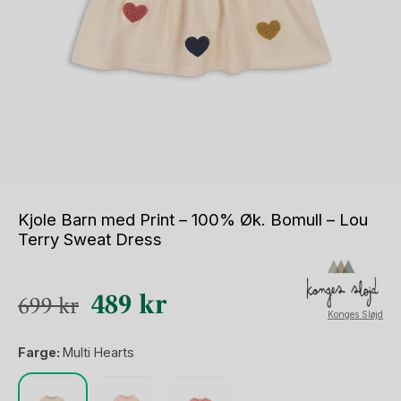
Kjole Barn med Print – 100% Øk. Bomull – Lou
Terry Sweat Dress
Opprinnelig
Nåværende
489
kr
699
kr
Konges Sløjd
pris
pris
Farge:
Multi Hearts
var:
er:
699 kr.
489 kr.