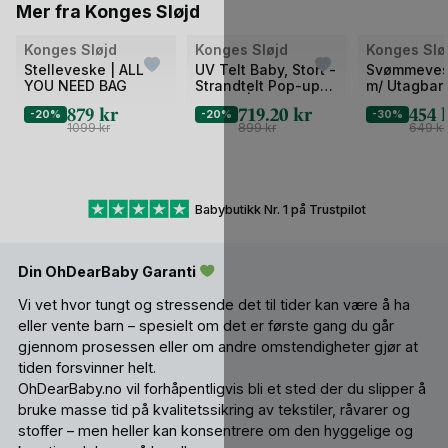
Mer fra Konges Sløjd
Bilde
Bilde
Bilde
Konges Sløjd
Konges Sløjd
Konges Slø
1
1
1
Stelleveske | ALL
UV Telt Baby, Stort -
Svømmeves
YOU NEED BAG
Strandtelt Pop-up
m/ Utagbar
av
av
av
UV50+ | 115x125 cm
flyteelement
879
kr
719.20
kr
454
2
-20%
2
-20%
2
-30%
Swim Vest
1099
kr
899
kr
649
kr
Babybutikk Nr. 1 på Trustpilot
Din OhDearBaby Garanti
Vi vet hvor tungt og stressende det til tider kan være å ha
eller vente barn – spesielt om det er første gang du går
gjennom prosessen eller om andre omstendigheter gjør at
tiden forsvinner helt.
OhDearBaby.no vil forhåpentligvis bli et sted der du slipper å
bruke masse tid på kvalitetssikring av tekstiler, råvarer og
stoffer – men heller kan konsentrere om den hyggelige og