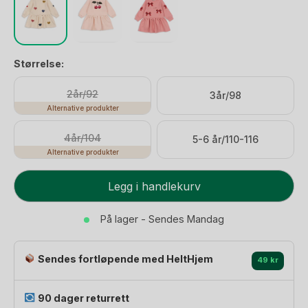
Størrelse:
2år/92
3år/98
Alternative produkter
4år/104
5-6 år/110-116
Alternative produkter
Kjole
Legg i handlekurv
Barn
med
På lager - Sendes Mandag
Print
-
Sendes fortløpende med HeltHjem
100%
49 kr
Øk.
Bomull
90 dager returrett