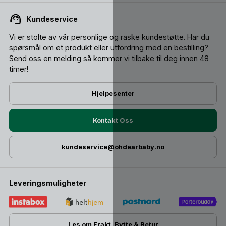
Kundeservice
Vi er stolte av vår personlige og raske kundestøtte. Har du
spørsmål om et produkt eller utfordring med en bestilling?
Send oss ​​en melding så kommer vi tilbake til deg innen 48
timer!
Hjelpesenter
Kontakt Oss
kundeservice@ohdearbaby.no
Leveringsmuligheter
Les om Frakt, Bytte & Retur