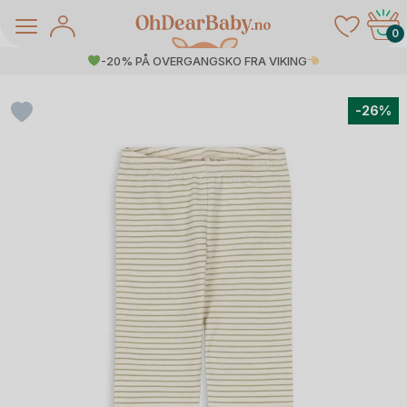
Skip
to
0
content
-20% PÅ OVERGANGSKO FRA VIKING
-26%
å Salg