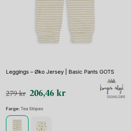
Leggings – Øko Jersey | Basic Pants GOTS
Opprinnelig
Nåværende
206,46
kr
279
kr
Konges Sløjd
pris
pris
Farge:
Tea Stripes
var:
er:
279 kr.
206,46 kr.