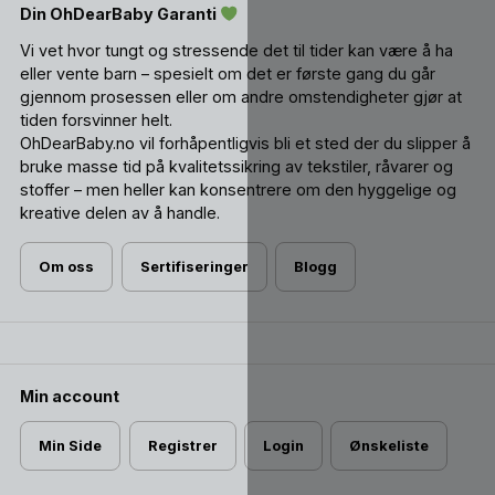
Din OhDearBaby Garanti
Vi vet hvor tungt og stressende det til tider kan være å ha
eller vente barn – spesielt om det er første gang du går
gjennom prosessen eller om andre omstendigheter gjør at
tiden forsvinner helt.
OhDearBaby.no vil forhåpentligvis bli et sted der du slipper å
bruke masse tid på kvalitetssikring av tekstiler, råvarer og
stoffer – men heller kan konsentrere om den hyggelige og
kreative delen av å handle.
Om oss
Sertifiseringer
Blogg
Min account
Min Side
Registrer
Login
Ønskeliste