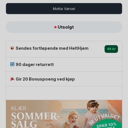
Motta Varsel
Leggings
Utsolgt
-
Øko
Jersey
Sendes fortløpende med HeltHjem
49 kr
|
Basic
Pants
90 dager returrett
GOTS
antall
Gir 20 Bonuspoeng ved kjøp